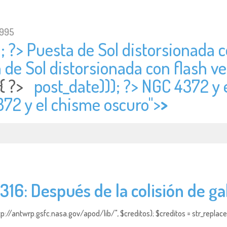
1995
; ?> Puesta de Sol distorsionada co
 de Sol distorsionada con flash ver
 { ?>
post_date))); ?> NGC 4372 y 
372 y el chisme oscuro">
>
316: Después de la colisión de ga
http://antwrp.gsfc.nasa.gov/apod/lib/", $creditos); $creditos = str_replace (