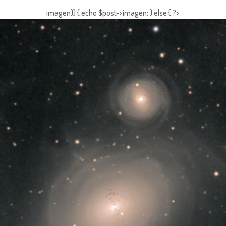
imagen)) { echo $post->imagen; } else { ?>