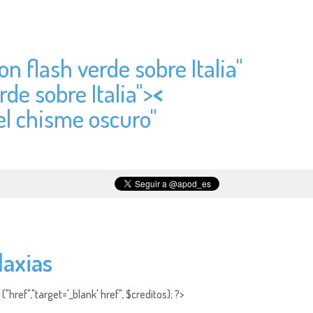
n flash verde sobre Italia"
de sobre Italia">
<
el chisme oscuro"
laxias
"href","target='_blank' href", $creditos); ?>