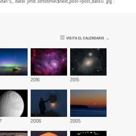
dar/S_".date("ymd",strtotime($next_post->post_date)).".jpg";
VISITA EL CALENDARIO
7
2016
2015
7
2006
2005