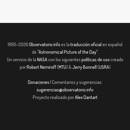
1995-2026
Observatorio.info
es la
traducción oficial
en español
de
"Astronomical Picture of the Day"
.
Un servicio de la
NASA
con los siguientes
políticas de uso
creado
por
Robert Nemiroff
(
MTU
) &
Jerry Bonnell
(
USRA
)
Donaciones
| Comentarios y sugerencias:
sugerencias@observatorio.info
Proyecto realizado por
Alex Dantart
et
Casibom