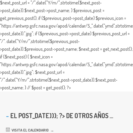
$next_post_url = "/".date("Y/m/",strtotime($next_post-
>post_date)).$next_post->post_name; } $previous_post =
get_previous_post(); if ($previous_post->post_date) $previous_icon =
"https://antwrp.gsfc.nasa.gov/apod/calendar/S_".date("ymd",strtotime
>post_date)).".jpg"; if ($previous_post->post_date) $previous_post_url =
"/". date("Y/m/",strtotime($previous_post-
>post_date)).$previous_post->post_name; $next_post = get_next_post();
if ($next_post) { $next_icon =
"https://antwrp.gsfc.nasa.gov/apod/calendar/S_".date("ymd",strtotime
>post_date)).".jpg"; $next_post_url =
"/".date("Y/m/",strtotime($next_post->post_date)).$next_post-
>post_name; } // $post = get_post(); ?>
EL
POST_DATE))); ?> DE OTROS AÑOS ...
VISITA EL CALENDARIO