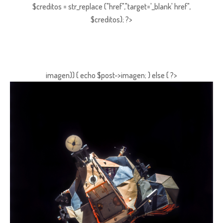
$creditos = str_replace ("href","target='_blank' href",
$creditos); ?>
imagen)) { echo $post->imagen; } else { ?>