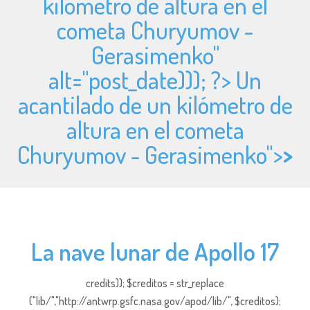
kilómetro de altura en el
cometa Churyumov -
Gerasimenko"
alt="
post_date))); ?> Un
acantilado de un kilómetro de
altura en el cometa
Churyumov - Gerasimenko">
>
La nave lunar de Apollo 17
credits)); $creditos = str_replace
("lib/","http://antwrp.gsfc.nasa.gov/apod/lib/", $creditos);