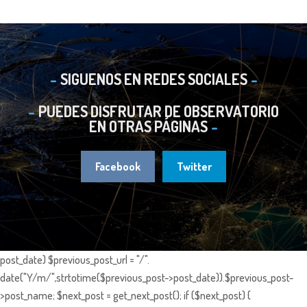
SIGUENOS EN REDES SOCIALES
PUEDES DISFRUTAR DE OBSERVATORIO
EN OTRAS PÁGINAS
Facebook
Twitter
post_date) $previous_post_url = "/".
date("Y/m/",strtotime($previous_post->post_date)).$previous_post-
>post_name; $next_post = get_next_post(); if ($next_post) {