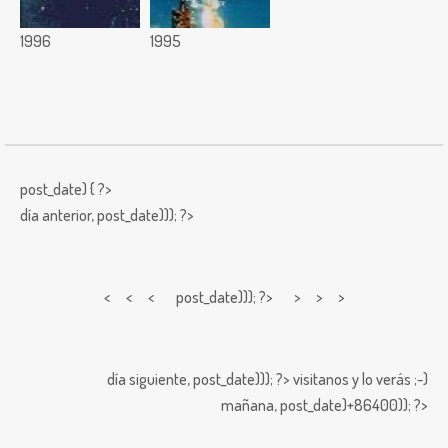
1996
1995
post_date) { ?>
día anterior,
post_date))); ?>
< < <
post_date))); ?> > > >
día siguiente,
post_date))); ?>
visitanos y lo verás ;-)
mañana,
post_date)+86400)); ?>