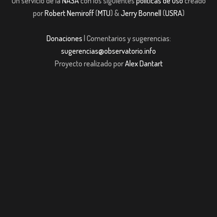
Un servicio de la
NASA
con los siguientes
políticas de uso
creado
por
Robert Nemiroff
(
MTU
) &
Jerry Bonnell
(
USRA
)
Donaciones
| Comentarios y sugerencias:
sugerencias@observatorio.info
Proyecto realizado por
Alex Dantart
ibom giriş
casibom giriş
Jojobet
casibom giriş