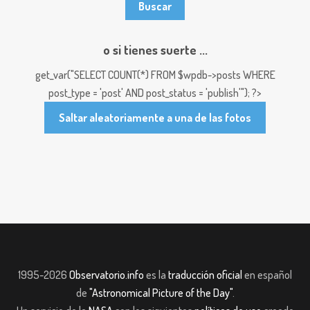
o si tienes suerte ...
get_var("SELECT COUNT(*) FROM $wpdb->posts WHERE
post_type = 'post' AND post_status = 'publish'"); ?>
Saltar aleatoriamente a una de las fotos
1995-2026
Observatorio.info
es la
traducción oficial
en español
de
"Astronomical Picture of the Day"
.