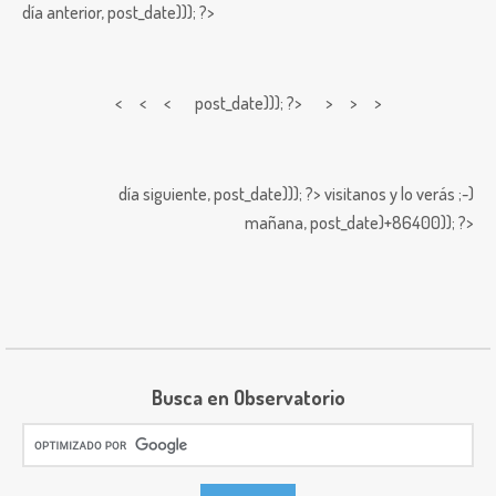
día anterior,
post_date))); ?>
< < <
post_date))); ?> > > >
día siguiente,
post_date))); ?>
visitanos y lo verás ;-)
mañana,
post_date)+86400)); ?>
Busca en Observatorio