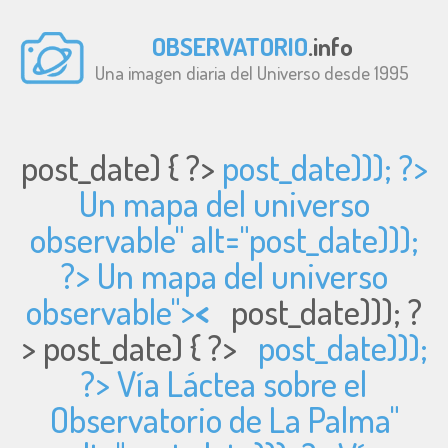
OBSERVATORIO
.info
Una imagen diaria del Universo desde 1995
post_date) { ?>
post_date))); ?>
Un mapa del universo
observable" alt="
post_date)));
?> Un mapa del universo
observable">
<
post_date))); ?
>
post_date) { ?>
post_date)));
?> Vía Láctea sobre el
Observatorio de La Palma"