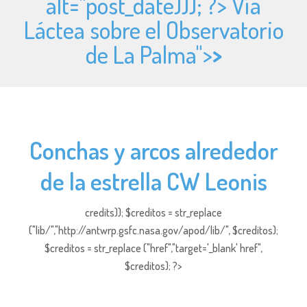
alt="
post_date))); ?> Vía
Láctea sobre el Observatorio
de La Palma">
>
Conchas y arcos alrededor
de la estrella CW Leonis
credits)); $creditos = str_replace
("lib/","http://antwrp.gsfc.nasa.gov/apod/lib/", $creditos);
$creditos = str_replace ("href","target='_blank' href",
$creditos); ?>