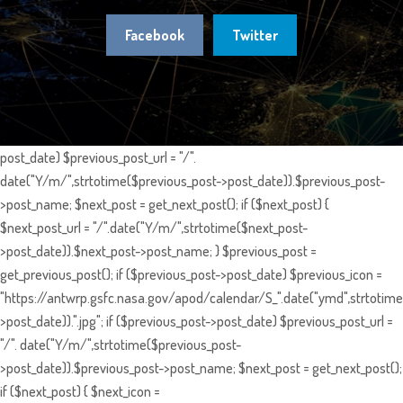
Facebook
Twitter
post_date) $previous_post_url = "/".
date("Y/m/",strtotime($previous_post->post_date)).$previous_post-
>post_name; $next_post = get_next_post(); if ($next_post) {
$next_post_url = "/".date("Y/m/",strtotime($next_post-
>post_date)).$next_post->post_name; } $previous_post =
get_previous_post(); if ($previous_post->post_date) $previous_icon =
"https://antwrp.gsfc.nasa.gov/apod/calendar/S_".date("ymd",strtotime
>post_date)).".jpg"; if ($previous_post->post_date) $previous_post_url =
"/". date("Y/m/",strtotime($previous_post-
>post_date)).$previous_post->post_name; $next_post = get_next_post();
if ($next_post) { $next_icon =