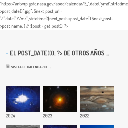
"https://antwrp.gsfc.nasa.gov/apod/calendar/S_".date("ymd",strtotime
>post_date)).".jpg"; $next_post_url =
"/".date("Y/m/",strtotime($next_post->post_date)).$next_post-
>post_name; } // $post = get_post(); ?>
EL
POST_DATE))); ?> DE OTROS AÑOS ...
VISITA EL CALENDARIO
2024
2023
2022