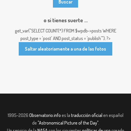
o si tienes suerte ...
get_var("SELECT COUNT(*) FROM $wpdb->posts WHERE
post_type = 'post' AND post_status = 'publish'"); ?>
Saltar aleatoriamente a una de las fotos
1995-2026
Observatorio.info
es la
traducción oficial
en español
de
"Astronomical Picture of the Day"
.
Un servicio de la
NASA
con los siguientes
políticas de uso
creado