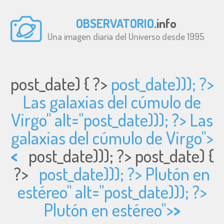
OBSERVATORIO
.info
Una imagen diaria del Universo desde 1995
post_date) { ?>
post_date))); ?>
Las galaxias del cúmulo de
Virgo" alt="
post_date))); ?> Las
galaxias del cúmulo de Virgo">
<
post_date))); ?>
post_date) {
?>
post_date))); ?> Plutón en
estéreo" alt="
post_date))); ?>
Plutón en estéreo">
>