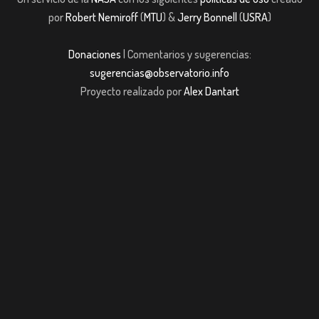
por
Robert Nemiroff
(
MTU
) &
Jerry Bonnell
(
USRA
)
Donaciones
| Comentarios y sugerencias:
sugerencias@observatorio.info
Proyecto realizado por
Alex Dantart
sibom giriş
casibom giriş
Jojobet
casibom giriş