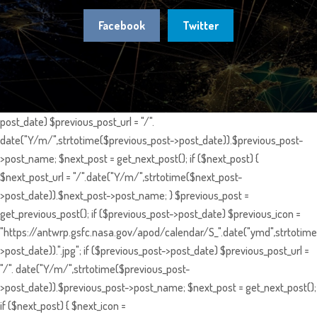
Facebook
Twitter
post_date) $previous_post_url = "/".
date("Y/m/",strtotime($previous_post->post_date)).$previous_post-
>post_name; $next_post = get_next_post(); if ($next_post) {
$next_post_url = "/".date("Y/m/",strtotime($next_post-
>post_date)).$next_post->post_name; } $previous_post =
get_previous_post(); if ($previous_post->post_date) $previous_icon =
"https://antwrp.gsfc.nasa.gov/apod/calendar/S_".date("ymd",strtotime
>post_date)).".jpg"; if ($previous_post->post_date) $previous_post_url =
"/". date("Y/m/",strtotime($previous_post-
>post_date)).$previous_post->post_name; $next_post = get_next_post();
if ($next_post) { $next_icon =