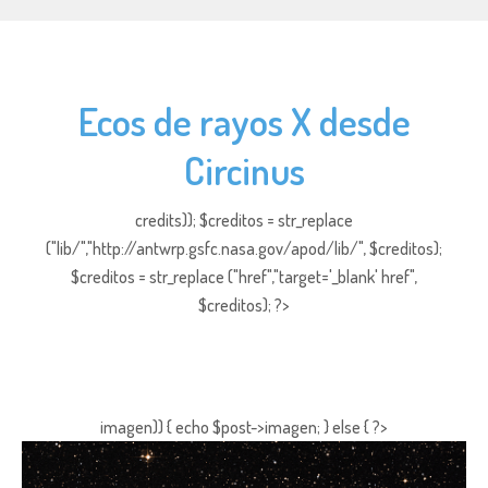
Ecos de rayos X desde
Circinus
credits)); $creditos = str_replace
("lib/","http://antwrp.gsfc.nasa.gov/apod/lib/", $creditos);
$creditos = str_replace ("href","target='_blank' href",
$creditos); ?>
imagen)) { echo $post->imagen; } else { ?>