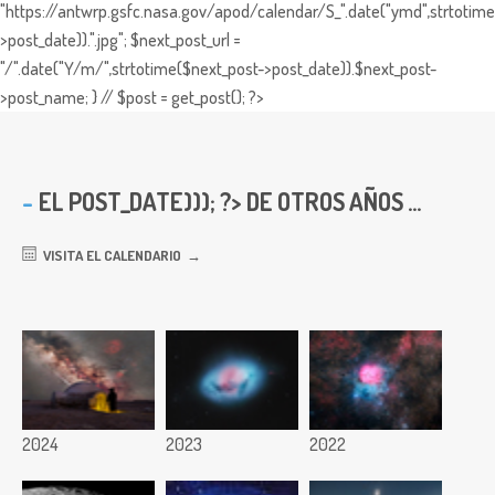
"https://antwrp.gsfc.nasa.gov/apod/calendar/S_".date("ymd",strtotime
>post_date)).".jpg"; $next_post_url =
"/".date("Y/m/",strtotime($next_post->post_date)).$next_post-
>post_name; } // $post = get_post(); ?>
EL
POST_DATE))); ?> DE OTROS AÑOS ...
VISITA EL CALENDARIO
2024
2023
2022