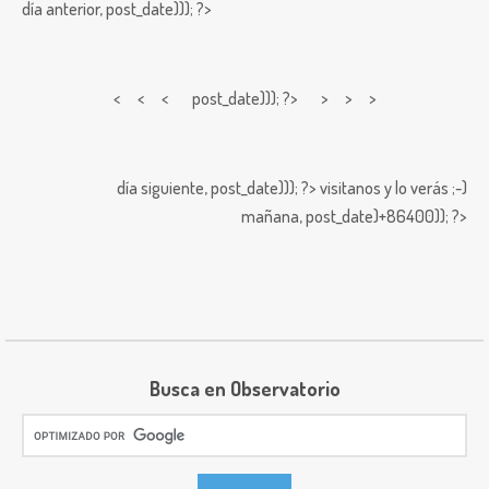
día anterior,
post_date))); ?>
< < <
post_date))); ?> > > >
día siguiente,
post_date))); ?>
visitanos y lo verás ;-)
mañana,
post_date)+86400)); ?>
Busca en Observatorio