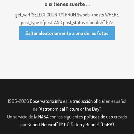
o si tienes suerte ...
get_var("SELECT COUNT(*) FROM $wpdb->posts WHERE
post_type = 'post' AND post_status = 'publish'"); ?>
Saltar aleatoriamente a una de las fotos
1995-2026
Observatorio.info
es la
traducción oficial
en español
de
"Astronomical Picture of the Day"
.
Un servicio de la
NASA
con los siguientes
políticas de uso
creado
por
Robert Nemiroff
(
MTU
) &
Jerry Bonnell
(
USRA
)