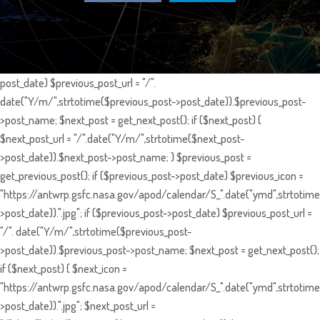
post_date) $previous_post_url = "/".
date("Y/m/",strtotime($previous_post->post_date)).$previous_post-
>post_name; $next_post = get_next_post(); if ($next_post) {
$next_post_url = "/".date("Y/m/",strtotime($next_post-
>post_date)).$next_post->post_name; } $previous_post =
get_previous_post(); if ($previous_post->post_date) $previous_icon =
"https://antwrp.gsfc.nasa.gov/apod/calendar/S_".date("ymd",strtotime
>post_date)).".jpg"; if ($previous_post->post_date) $previous_post_url =
"/". date("Y/m/",strtotime($previous_post-
>post_date)).$previous_post->post_name; $next_post = get_next_post();
if ($next_post) { $next_icon =
"https://antwrp.gsfc.nasa.gov/apod/calendar/S_".date("ymd",strtotime
>post_date)).".jpg"; $next_post_url =