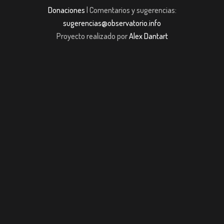
Donaciones
| Comentarios y sugerencias:
sugerencias@observatorio.info
Proyecto realizado por
Alex Dantart
ş
casibom giriş
casibom giriş
Jojobet
casibom giriş