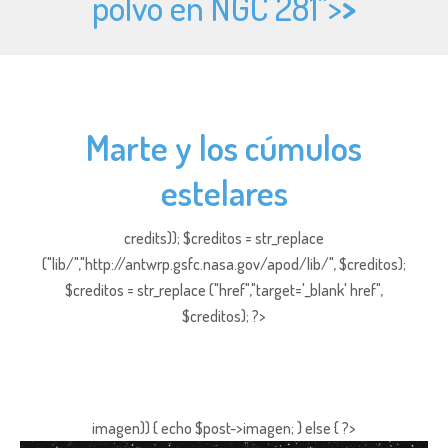
polvo en NGC 281">
>
Marte y los cúmulos
estelares
credits)); $creditos = str_replace
("lib/","http://antwrp.gsfc.nasa.gov/apod/lib/", $creditos);
$creditos = str_replace ("href","target='_blank' href",
$creditos); ?>
imagen)) { echo $post->imagen; } else { ?>