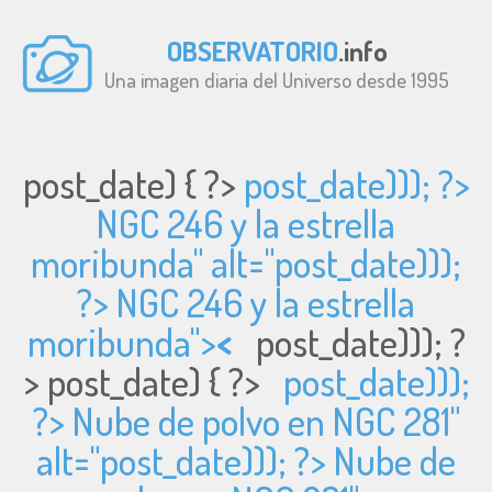
OBSERVATORIO
.info
Una imagen diaria del Universo desde 1995
post_date) { ?>
post_date))); ?>
NGC 246 y la estrella
moribunda" alt="
post_date)));
?> NGC 246 y la estrella
moribunda">
<
post_date))); ?
>
post_date) { ?>
post_date)));
?> Nube de polvo en NGC 281"
alt="
post_date))); ?> Nube de