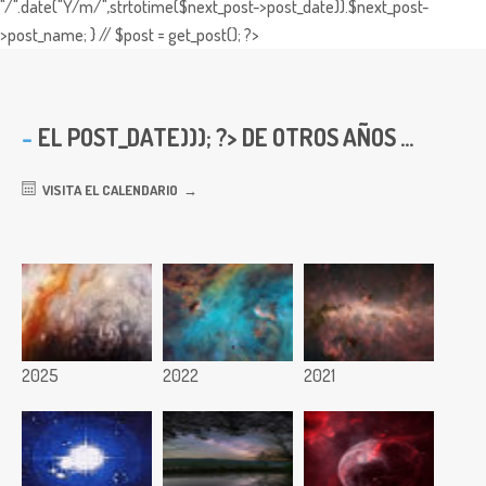
"/".date("Y/m/",strtotime($next_post->post_date)).$next_post-
>post_name; } // $post = get_post(); ?>
EL
POST_DATE))); ?> DE OTROS AÑOS ...
VISITA EL CALENDARIO
2025
2022
2021