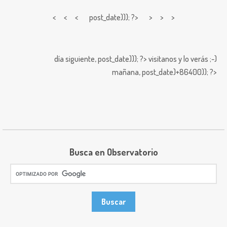
< < <
post_date))); ?> > > >
día siguiente,
post_date))); ?>
visitanos y lo verás ;-)
mañana,
post_date)+86400)); ?>
Busca en Observatorio