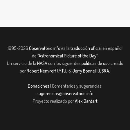
1995-2026
Observatorio.info
es la
traducción oficial
en español
de
"Astronomical Picture of the Day"
.
Un servicio de la
NASA
con los siguientes
políticas de uso
creado
por
Robert Nemiroff
(
MTU
) &
Jerry Bonnell
(
USRA
)
Donaciones
| Comentarios y sugerencias:
sugerencias@observatorio.info
Proyecto realizado por
Alex Dantart
et giriş
casibom giriş
Jojobet
casibom giriş
Jojobet
casibom