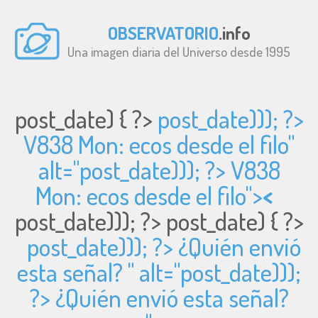
OBSERVATORIO
.info
Una imagen diaria del Universo desde 1995
post_date) { ?>
post_date))); ?>
V838 Mon: ecos desde el filo"
alt="
post_date))); ?> V838
Mon: ecos desde el filo">
<
post_date))); ?>
post_date) { ?>
post_date))); ?> ¿Quién envió
esta señal? " alt="
post_date)));
?> ¿Quién envió esta señal?