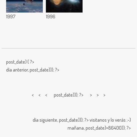
1997
1996
post_date) { ?>
día anterior,
post_date))); ?>
< < <
post_date))); ?> > > >
día siguiente,
post_date))); ?>
visitanos y lo verás ;-)
mañana,
post_date)+86400)); ?>