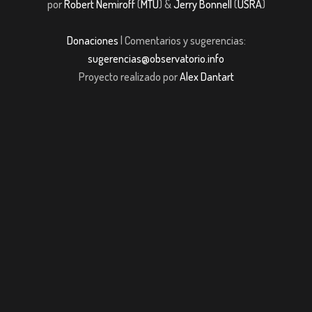
por
Robert Nemiroff
(
MTU
) &
Jerry Bonnell
(
USRA
)
Donaciones
| Comentarios y sugerencias:
sugerencias@observatorio.info
Proyecto realizado por
Alex Dantart
Casibom