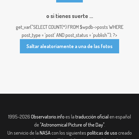
o si tienes suerte ...
get_var("SELECT COUNT(*) FROM $wpdb->posts WHERE
post_type = 'post' AND post_status = 'publish'"); ?>
Saltar aleatoriamente a una de las fotos
1995-2026
Observatorio.info
es la
traducción oficial
en español
de
"Astronomical Picture of the Day"
.
Un servicio de la
NASA
con los siguientes
políticas de uso
creado