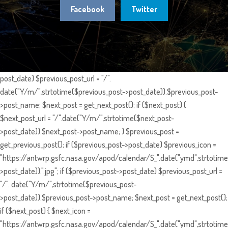
Facebook
Twitter
post_date) $previous_post_url = "/".
date("Y/m/",strtotime($previous_post->post_date)).$previous_post-
>post_name; $next_post = get_next_post(); if ($next_post) {
$next_post_url = "/".date("Y/m/",strtotime($next_post-
>post_date)).$next_post->post_name; } $previous_post =
get_previous_post(); if ($previous_post->post_date) $previous_icon =
"https://antwrp.gsfc.nasa.gov/apod/calendar/S_".date("ymd",strtotime
>post_date)).".jpg"; if ($previous_post->post_date) $previous_post_url =
"/". date("Y/m/",strtotime($previous_post-
>post_date)).$previous_post->post_name; $next_post = get_next_post();
if ($next_post) { $next_icon =
"https://antwrp.gsfc.nasa.gov/apod/calendar/S_".date("ymd",strtotime