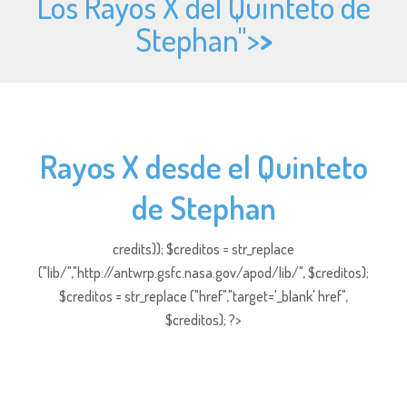
Los Rayos X del Quinteto de
Stephan">
>
Rayos X desde el Quinteto
de Stephan
credits)); $creditos = str_replace
("lib/","http://antwrp.gsfc.nasa.gov/apod/lib/", $creditos);
$creditos = str_replace ("href","target='_blank' href",
$creditos); ?>