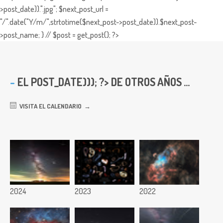
>post_date)).".jpg"; $next_post_url =
"/".date("Y/m/",strtotime($next_post->post_date)).$next_post-
>post_name; } // $post = get_post(); ?>
EL
POST_DATE))); ?> DE OTROS AÑOS ...
VISITA EL CALENDARIO
2024
2023
2022