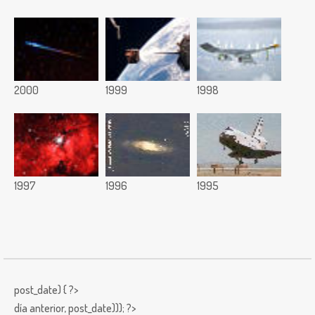
2000
1999
1998
1997
1996
1995
post_date) { ?>
día anterior,
post_date))); ?>