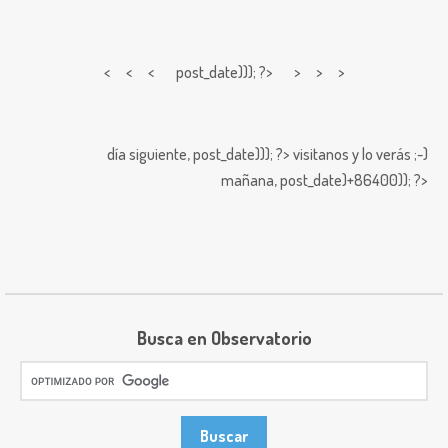
< < <
post_date))); ?> > > >
día siguiente,
post_date))); ?>
visitanos y lo verás ;-)
mañana,
post_date)+86400)); ?>
Busca en Observatorio