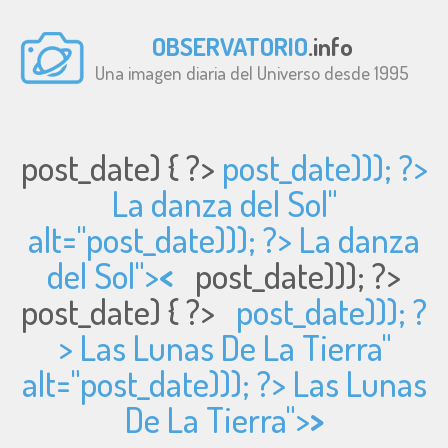
OBSERVATORIO
.info
Una imagen diaria del Universo desde 1995
post_date) { ?>
post_date))); ?>
La danza del Sol"
alt="
post_date))); ?> La danza
del Sol">
<
post_date))); ?>
post_date) { ?>
post_date))); ?
> Las Lunas De La Tierra"
alt="
post_date))); ?> Las Lunas
De La Tierra">
>