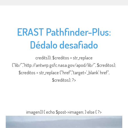
ERAST Pathfinder-Plus:
Dédalo desafiado
credits)); $creditos = str_replace
("lib/","http://antwrp.gsfc.nasa.gov/apod/lib/", $creditos);
$creditos = str_replace ("href","target='_blank' href",
$creditos); ?>
imagen)) { echo $post->imagen; } else { ?>