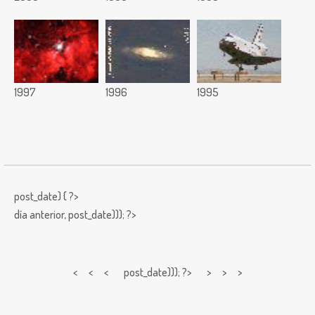
1997
1996
1995
post_date) { ?>
día anterior,
post_date))); ?>
< < <
post_date))); ?> > > >