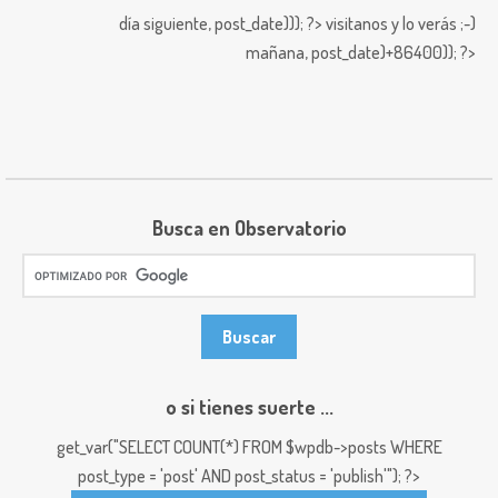
día siguiente,
post_date))); ?>
visitanos y lo verás ;-)
mañana,
post_date)+86400)); ?>
Busca en Observatorio
o si tienes suerte ...
get_var("SELECT COUNT(*) FROM $wpdb->posts WHERE
post_type = 'post' AND post_status = 'publish'"); ?>