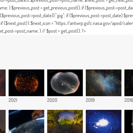
st->post_date)).$previous_post->post_name; $next_post = get_next_post()
e; } $previous_post = get_previous_post(); if ($previous_post->post_da
previous_post->post_date)).".jpg"; if ($previous_post->post_date) $prev
if ($next_post) { $next_icon = "https://antwrp.gsfc.nasa.gov/apod/calen
t_post->post_name; } // $post = get_post(); ?>
2021
2020
2019
201