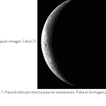
post->imagen; } else { ?>
?> Pasa el ratón por encima para ver anotaciones.
Pulsa en la imagen 