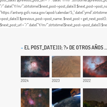
post_date) $previous_post_url = "/". date("Y/m/",strtotime($previous_po
"/".date("Y/m/",strtotime($next_post->post_date)).$next_post->post_nam
"https://antwrp.gsfc.nasa.gov/apod/calendar/S_".date("ymd",strtotime($
>post_date)).$previous_post->post_name; $next_post = get_next_post(); 
$next_post_url = "/".date("Y/m/",strtotime($next_post->post_date)).$nex
EL
POST_DATE))); ?> DE OTROS AÑOS ...
2024
2023
2022