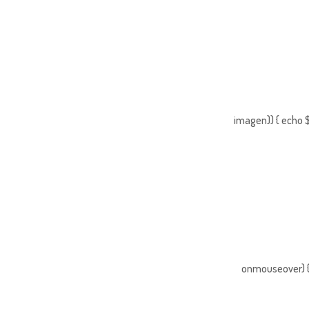
imagen)) { echo $
onmouseover) { 