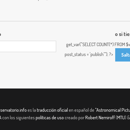
o
o si ti
get_var("SELECT COUNT(*) FROM $w
post_status = 'publish'"); ?>
Salt
servatorio.info
es la
traducción oficial
en español de
"Astronomical Pictu
A
con los siguientes
políticas de uso
creado por
Robert Nemiroff
(
MTU
) 