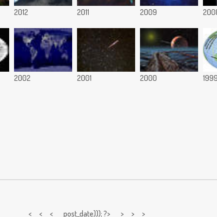
2012
2011
2009
200
2002
2001
2000
199
< < <
post_date))); ?> > > >