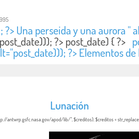
1995
; ?> Una perseida y una aurora " al
post_date))); ?>
post_date) { ?>
p
lt="
post_date))); ?> Elementos de 
Lunación
http://antwrp.gsfc.nasa.gov/apod/lib/", $creditos); $creditos = str_replace (