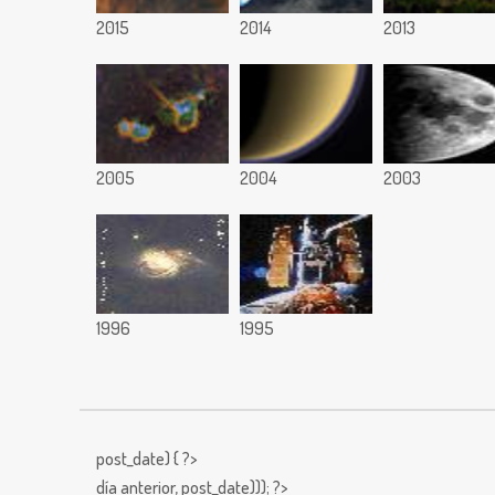
2015
2014
2013
2005
2004
2003
1996
1995
post_date) { ?>
día anterior,
post_date))); ?>