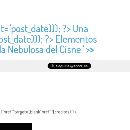
t="
post_date))); ?> Una
ost_date))); ?> Elementos
la Nebulosa del Cisne ">
>
"href","target='_blank' href", $creditos); ?>