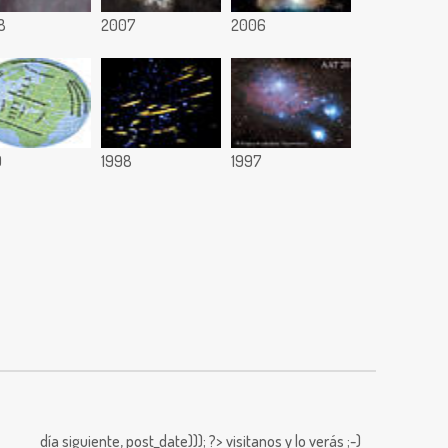
8
2007
2006
9
1998
1997
día siguiente,
post_date))); ?>
visitanos y lo verás ;-)