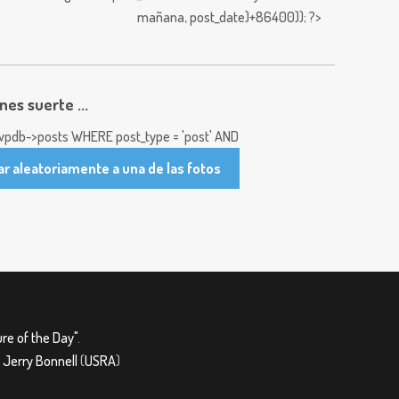
mañana,
post_date)+86400)); ?>
enes suerte ...
pdb->posts WHERE post_type = 'post' AND
ar aleatoriamente a una de las fotos
re of the Day"
.
&
Jerry Bonnell
(
USRA
)