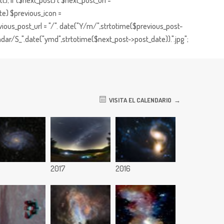
; if ($next_post) { $next_post_url =
te) $previous_icon =
ious_post_url = "/". date("Y/m/",strtotime($previous_post-
dar/S_".date("ymd",strtotime($next_post->post_date)).".jpg";
VISITA EL CALENDARIO
8
2017
2016