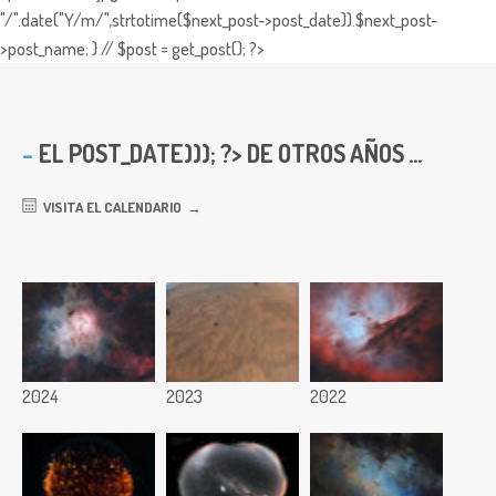
"/".date("Y/m/",strtotime($next_post->post_date)).$next_post-
>post_name; } // $post = get_post(); ?>
EL
POST_DATE))); ?> DE OTROS AÑOS ...
VISITA EL CALENDARIO
2024
2023
2022