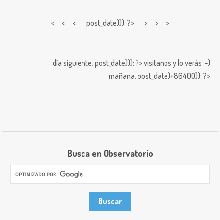
< < <
post_date))); ?> > > >
día siguiente,
post_date))); ?>
visitanos y lo verás ;-)
mañana,
post_date)+86400)); ?>
Busca en Observatorio