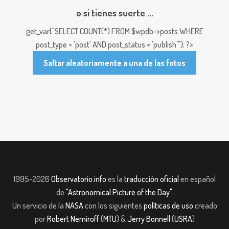
o si tienes suerte ...
get_var("SELECT COUNT(*) FROM $wpdb->posts WHERE
post_type = 'post' AND post_status = 'publish'"); ?>
Saltar aleatoriamente a una de las fotos
1995-2026
Observatorio.info
es la
traducción oficial
en español
de
"Astronomical Picture of the Day"
.
Un servicio de la
NASA
con los siguientes
políticas de uso
creado
por
Robert Nemiroff
(
MTU
) &
Jerry Bonnell
(
USRA
)