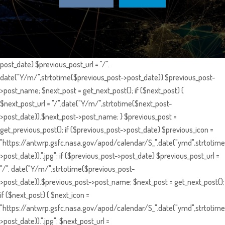
post_date) $previous_post_url = "/".
date("Y/m/",strtotime($previous_post->post_date)).$previous_post-
>post_name; $next_post = get_next_post(); if ($next_post) {
$next_post_url = "/".date("Y/m/",strtotime($next_post-
>post_date)).$next_post->post_name; } $previous_post =
get_previous_post(); if ($previous_post->post_date) $previous_icon =
"https://antwrp.gsfc.nasa.gov/apod/calendar/S_".date("ymd",strtotime
>post_date)).".jpg"; if ($previous_post->post_date) $previous_post_url =
"/". date("Y/m/",strtotime($previous_post-
>post_date)).$previous_post->post_name; $next_post = get_next_post();
if ($next_post) { $next_icon =
"https://antwrp.gsfc.nasa.gov/apod/calendar/S_".date("ymd",strtotime
>post_date)).".jpg"; $next_post_url =