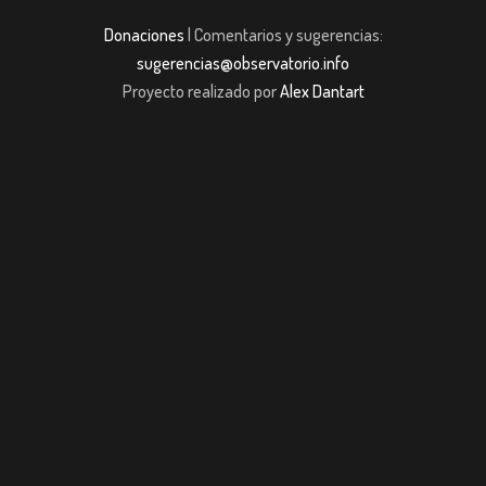
Donaciones
| Comentarios y sugerencias:
sugerencias@observatorio.info
Proyecto realizado por
Alex Dantart
obet Giriş
jojobet giriş
casibom giriş
casibom giriş
casibom
Grandpashabet