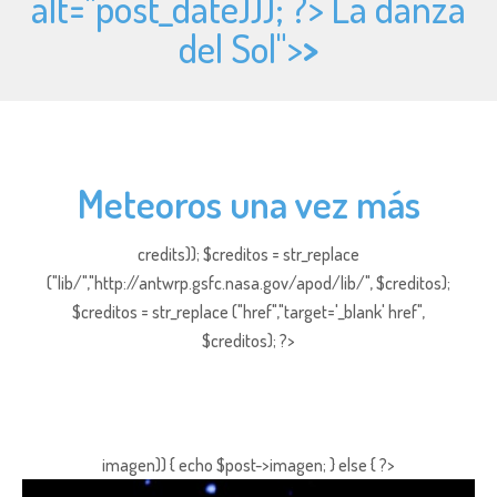
alt="
post_date))); ?> La danza
del Sol">
>
Meteoros una vez más
credits)); $creditos = str_replace
("lib/","http://antwrp.gsfc.nasa.gov/apod/lib/", $creditos);
$creditos = str_replace ("href","target='_blank' href",
$creditos); ?>
imagen)) { echo $post->imagen; } else { ?>