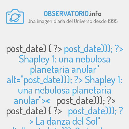
OBSERVATORIO
.info
Una imagen diaria del Universo desde 1995
post_date) { ?>
post_date))); ?>
Shapley 1: una nebulosa
planetaria anular"
alt="
post_date))); ?> Shapley 1:
una nebulosa planetaria
anular">
<
post_date))); ?>
post_date) { ?>
post_date))); ?
> La danza del Sol"