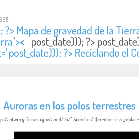
1995
; ?> Mapa de gravedad de la Tierra
rra">
<
post_date))); ?>
post_date
t="
post_date))); ?> Reciclando el 
Auroras en los polos terrestres
http://antwrp.gsfc.nasa.gov/apod/lib/", $creditos); $creditos = str_replace (