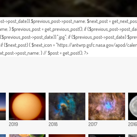
st->post_date)).$previous_post->post_name; $next_post = get_next_post()
e; } $previous_post = get_previous_post(); if ($previous_post->post_da
previous_post->post_date)).".jpg"; if ($previous_post->post_date) $prev
if ($next_post) { $next_icon = "https://antwrp.gsfc.nasa.gov/apod/calen
t_post->post_name; } // $post = get_post(); ?>
2019
2018
2017
201