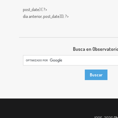
post_date) { ?>
día anterior,
post_date))); ?>
Busca en Observatori