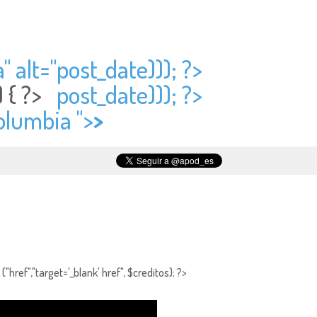
" alt="
post_date))); ?>
) { ?>
post_date))); ?>
Columbia ">
>
"href","target='_blank' href", $creditos); ?>