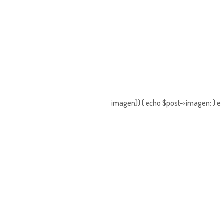
imagen)) { echo $post->imagen; } e