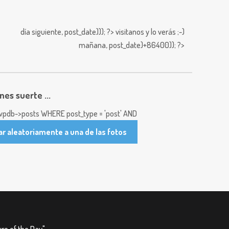
día siguiente,
post_date))); ?>
visitanos y lo verás ;-)
mañana,
post_date)+86400)); ?>
enes suerte ...
pdb->posts WHERE post_type = 'post' AND
ar aleatoriamente a una de las fotos