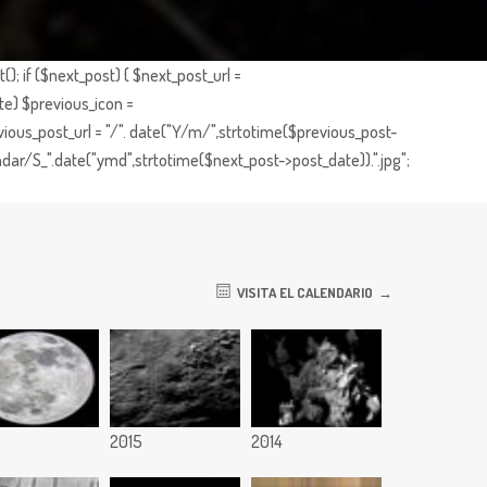
; if ($next_post) { $next_post_url =
te) $previous_icon =
ious_post_url = "/". date("Y/m/",strtotime($previous_post-
dar/S_".date("ymd",strtotime($next_post->post_date)).".jpg";
VISITA EL CALENDARIO
6
2015
2014