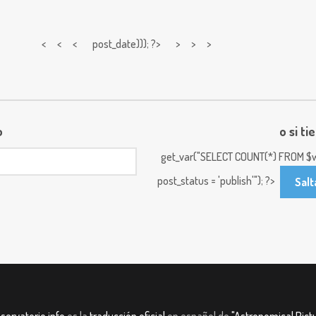
< < <
post_date))); ?> > > >
o
o si ti
get_var("SELECT COUNT(*) FROM $w
post_status = 'publish'"); ?>
Salt