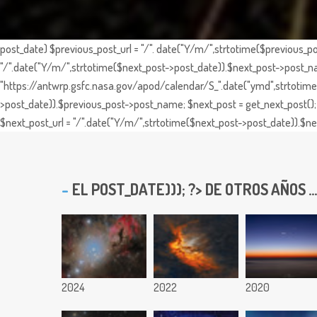
post_date) $previous_post_url = "/". date("Y/m/",strtotime($previous_po
"/".date("Y/m/",strtotime($next_post->post_date)).$next_post->post_nam
"https://antwrp.gsfc.nasa.gov/apod/calendar/S_".date("ymd",strtotime($
>post_date)).$previous_post->post_name; $next_post = get_next_post(); 
$next_post_url = "/".date("Y/m/",strtotime($next_post->post_date)).$nex
EL
POST_DATE))); ?> DE OTROS AÑOS ...
2024
2022
2020