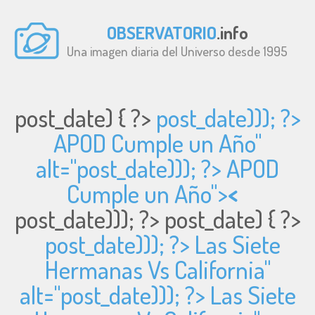
OBSERVATORIO
.info
Una imagen diaria del Universo desde 1995
post_date) { ?>
post_date))); ?>
APOD Cumple un Año"
alt="
post_date))); ?> APOD
Cumple un Año">
<
post_date))); ?>
post_date) { ?>
post_date))); ?> Las Siete
Hermanas Vs California"
alt="
post_date))); ?> Las Siete