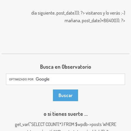
día siguiente,
post_date))); ?>
visitanos y lo verás ;-)
mañana,
post_date)+86400)); ?>
Busca en Observatorio
o si tienes suerte ...
get_var("SELECT COUNT(*) FROM $wpdb->posts WHERE