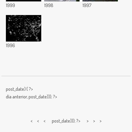
1999
1998
1997
1996
post_date) { ?>
día anterior,
post_date))); ?>
< < <
post_date))); ?> > > >