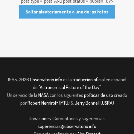
post_type = 'post' AND post_status = 'publish'"); ?>
Saltar aleatoriamente a una de las fotos
1995-2026
Observatorio.info
es la
traducción oficial
en español
de
"Astronomical Picture of the Day"
.
Un servicio de la
NASA
con los siguientes
políticas de uso
creado
por
Robert Nemiroff
(
MTU
) &
Jerry Bonnell
(
USRA
)
Donaciones
| Comentarios y sugerencias:
sugerencias@observatorio.info
Proyecto realizado por
Alex Dantart