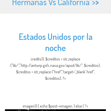
Hermanas Vs California">
>
Estados Unidos por la
noche
credits)); $creditos = str_replace
("lib/","http://antwrp.gsfc.nasa.gov/apod/lib/", $creditos);
$creditos = str_replace ("href","target='_blank' href",
$creditos); ?>
imagen)) { echo $post->imagen; } else { ?>