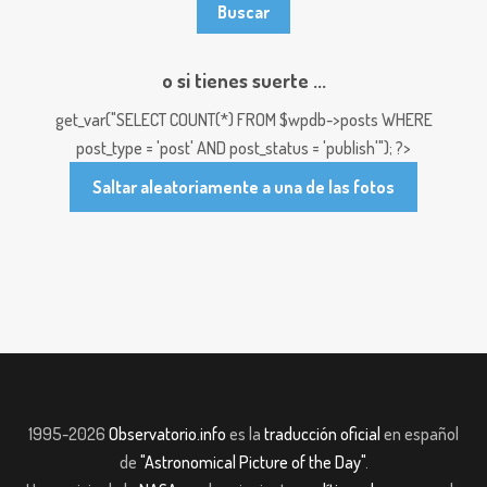
o si tienes suerte ...
get_var("SELECT COUNT(*) FROM $wpdb->posts WHERE
post_type = 'post' AND post_status = 'publish'"); ?>
Saltar aleatoriamente a una de las fotos
1995-2026
Observatorio.info
es la
traducción oficial
en español
de
"Astronomical Picture of the Day"
.