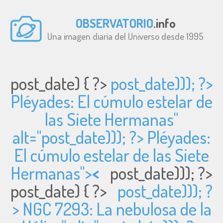
OBSERVATORIO
.info
Una imagen diaria del Universo desde 1995
post_date) { ?>
post_date))); ?>
Pléyades: El cúmulo estelar de
las Siete Hermanas"
alt="
post_date))); ?> Pléyades:
El cúmulo estelar de las Siete
Hermanas">
<
post_date))); ?>
post_date) { ?>
post_date))); ?
> NGC 7293: La nebulosa de la