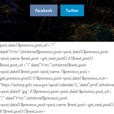
Facebook
Twitter
post_date) $previous_post_url = "/".
date("Y/m/",strtotime($previous_post->post_date)).$previous_post-
>post_name; $next_post = get_next_post(); if ($next_post) {
$next_post_url = "/".date("Y/m/",strtotime($next_post-
>post_date)).$next_post->post_name; } $previous_post =
get_previous_post(); if ($previous_post->post_date) $previous_icon =
"https://antwrp.gsfc.nasa.gov/apod/calendar/S_".date("ymd",strtotime
>post_date)).".jpg"; if ($previous_post->post_date) $previous_post_url =
"/". date("Y/m/",strtotime($previous_post-
>post_date)).$previous_post->post_name; $next_post = get_next_post();
if ($next_post) { $next_icon =