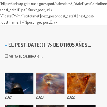
"https://antwrp.gsfc.nasa.gov/apod/calendar/S_".date("ymd",strtotime
>post_date)).".jpg"; $next_post_url =
"/".date("Y/m/",strtotime($next_post->post_date)).$next_post-
>post_name; } // $post = get_post(); ?>
EL
POST_DATE))); ?> DE OTROS AÑOS ...
VISITA EL CALENDARIO
2024
2023
2022