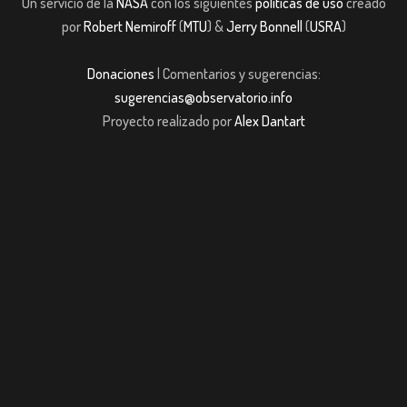
Un servicio de la
NASA
con los siguientes
políticas de uso
creado
por
Robert Nemiroff
(
MTU
) &
Jerry Bonnell
(
USRA
)
Donaciones
| Comentarios y sugerencias:
sugerencias@observatorio.info
Proyecto realizado por
Alex Dantart
casibom giriş
casibom giriş
Jojobet
casibom giriş