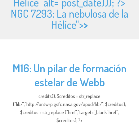
Hélice" alt="
post_date))); ?>
NGC 7293: La nebulosa de la
Hélice">
>
M16: Un pilar de formación
estelar de Webb
credits)); $creditos = str_replace
("lib/","http://antwrp.gsfc.nasa.gov/apod/lib/", $creditos);
$creditos = str_replace ("href","target='_blank' href",
$creditos); ?>