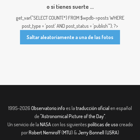
o si tienes suerte ...
get_var("SELECT COUNT(*) FROM $wpdb->posts WHERE
post_type = 'post' AND post_status = 'publish'"); ?>
Saltar aleatoriamente a una de las fotos
1995-2026
Observatorio.info
es la
traducción oficial
en español
de
"Astronomical Picture of the Day"
.
Un servicio de la
NASA
con los siguientes
políticas de uso
creado
por
Robert Nemiroff
(
MTU
) &
Jerry Bonnell
(
USRA
)