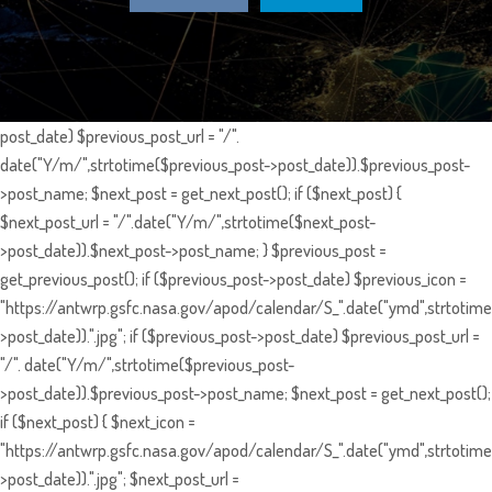
post_date) $previous_post_url = "/".
date("Y/m/",strtotime($previous_post->post_date)).$previous_post-
>post_name; $next_post = get_next_post(); if ($next_post) {
$next_post_url = "/".date("Y/m/",strtotime($next_post-
>post_date)).$next_post->post_name; } $previous_post =
get_previous_post(); if ($previous_post->post_date) $previous_icon =
"https://antwrp.gsfc.nasa.gov/apod/calendar/S_".date("ymd",strtotime
>post_date)).".jpg"; if ($previous_post->post_date) $previous_post_url =
"/". date("Y/m/",strtotime($previous_post-
>post_date)).$previous_post->post_name; $next_post = get_next_post();
if ($next_post) { $next_icon =
"https://antwrp.gsfc.nasa.gov/apod/calendar/S_".date("ymd",strtotime
>post_date)).".jpg"; $next_post_url =