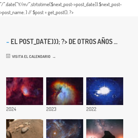
"/".date("Y/m/",strtotime($next_post->post_date)).$next_post-
>post_name; } // $post = get_post(); ?>
EL
POST_DATE))); ?> DE OTROS AÑOS ...
VISITA EL CALENDARIO
2024
2023
2022