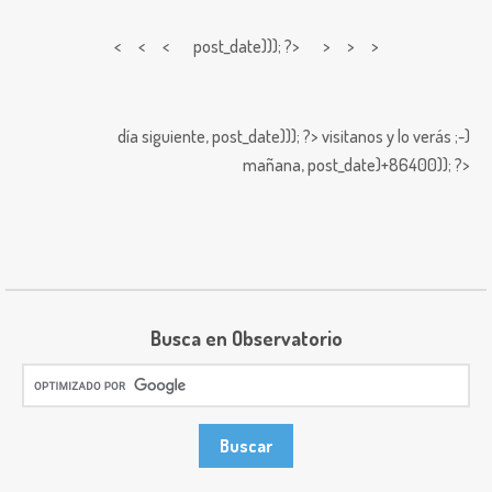
< < <
post_date))); ?> > > >
día siguiente,
post_date))); ?>
visitanos y lo verás ;-)
mañana,
post_date)+86400)); ?>
Busca en Observatorio