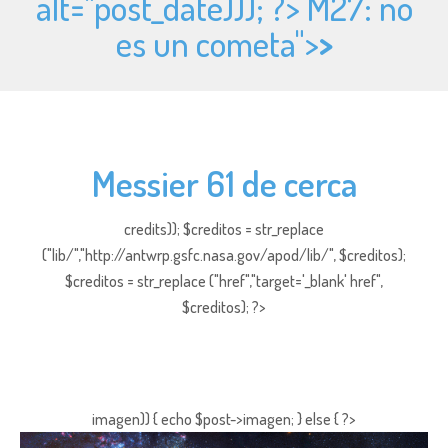
alt="
post_date))); ?> M27: no
es un cometa">
>
Messier 61 de cerca
credits)); $creditos = str_replace
("lib/","http://antwrp.gsfc.nasa.gov/apod/lib/", $creditos);
$creditos = str_replace ("href","target='_blank' href",
$creditos); ?>
imagen)) { echo $post->imagen; } else { ?>