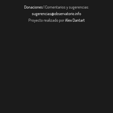
Donaciones
| Comentarios y sugerencias:
sugerencias@observatorio.info
Proyecto realizado por
Alex Dantart
m giriş
casibom giriş
Jojobet
casibom giriş