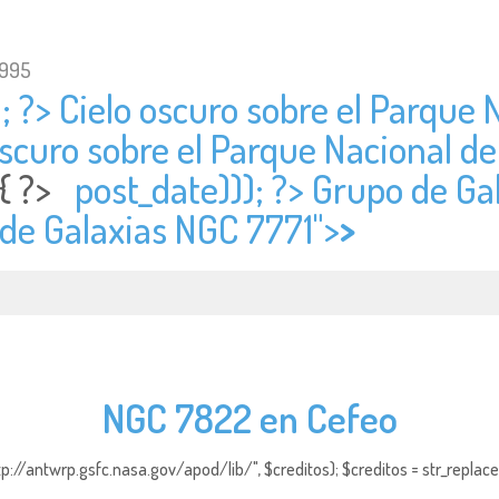
1995
; ?> Cielo oscuro sobre el Parque 
 oscuro sobre el Parque Nacional d
 { ?>
post_date))); ?> Grupo de Ga
 de Galaxias NGC 7771">
>
NGC 7822 en Cefeo
http://antwrp.gsfc.nasa.gov/apod/lib/", $creditos); $creditos = str_replace (