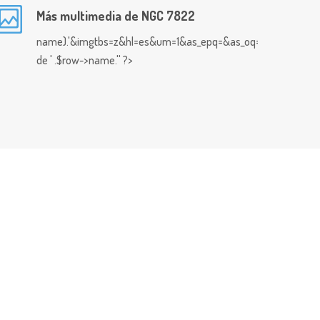
Más multimedia de NGC 7822
name).'&imgtbs=z&hl=es&um=1&as_epq=&as_oq=&as_eq=&imgty
de ' .$row->name.'' ?>