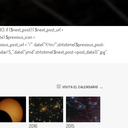
; if ($next_post) { $next_post_url =
te) $previous_icon =
ious_post_url = "/". date("Y/m/",strtotime($previous_post-
dar/S_".date("ymd",strtotime($next_post->post_date)).".jpg";
VISITA EL CALENDARIO
7
2016
2015