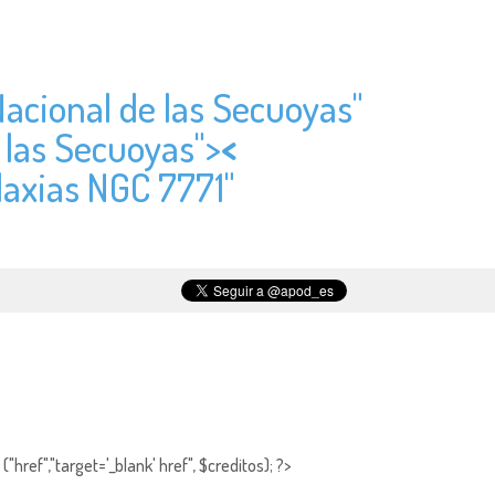
Nacional de las Secuoyas"
e las Secuoyas">
<
laxias NGC 7771"
"href","target='_blank' href", $creditos); ?>