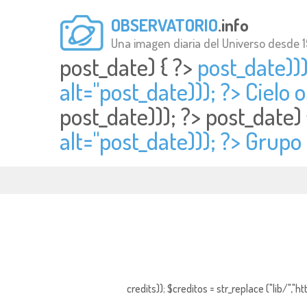
OBSERVATORIO
.info
Una imagen diaria del Universo desde 
post_date) { ?>
post_date)))
alt="
post_date))); ?> Cielo
post_date))); ?>
post_date)
alt="
post_date))); ?> Grupo
credits)); $creditos = str_replace ("lib/","