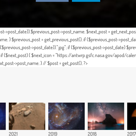
st->post_date)).$previous_post->post_name; $next_post = get_next_post()
e; } $previous_post = get_previous_post(); if ($previous_post->post_da
previous_post->post_date)).".jpg"; if ($previous_post->post_date) $prev
if ($next_post) { $next_icon = "https://antwrp.gsfc.nasa.gov/apod/calen
t_post->post_name; } // $post = get_post(); ?>
2021
2019
2018
201