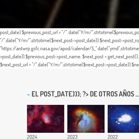
post_date) $previous_post_url = "/". date("Y/m/",strtotime($previous_po
"/".date("Y/m/",strtotime($next_post->post_date)).$next_post->post_nam
"https://antwrp.gsfc.nasa.gov/apod/calendar/S_".date("ymd",strtotime($
>post_date)).$previous_post->post_name; $next_post = get_next_post(); 
$next_post_url = "/".date("Y/m/",strtotime($next_post->post_date)).$nex
EL
POST_DATE))); ?> DE OTROS AÑOS ...
2024
2023
2022