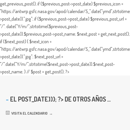
get_previous_post(); if ($previous_post->post_date) $previous_icon =
"https://antwrp.gsfc.nasa.gov/apod/calendar/S_".date("ymd",strtotime
>post_date)).".jpg"; if ($previous_post->post_date) $previous_post_url =
"/". date("Y/m/",strtotime($previous_post-
>post_date)).$previous_post->post_name; $next_post = get_next_post();
if ($next_post) { $next_icon =
"https://antwrp.gsfc.nasa.gov/apod/calendar/S_".date("ymd",strtotime
>post_date)).".jpg"; $next_post_url =
"/".date("Y/m/",strtotime($next_post->post_date)).$next_post-
>post_name; } // $post = get_post(); ?>
EL
POST_DATE))); ?> DE OTROS AÑOS ...
VISITA EL CALENDARIO