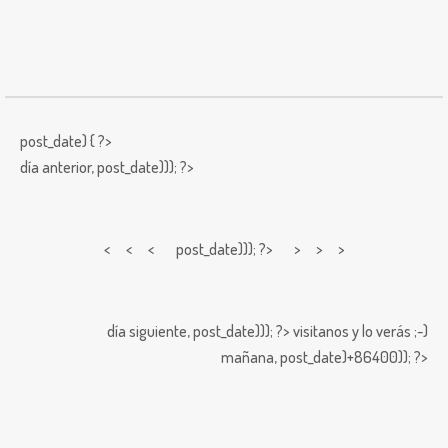
post_date) { ?>
día anterior,
post_date))); ?>
< < <
post_date))); ?> > > >
día siguiente,
post_date))); ?>
visitanos y lo verás ;-)
mañana,
post_date)+86400)); ?>