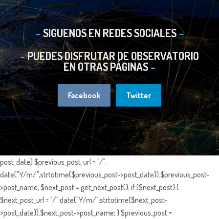
SIGUENOS EN REDES SOCIALES
PUEDES DISFRUTAR DE OBSERVATORIO
EN OTRAS PÁGINAS
Facebook
Twitter
post_date) $previous_post_url = "/".
date("Y/m/",strtotime($previous_post->post_date)).$previous_post-
>post_name; $next_post = get_next_post(); if ($next_post) {
$next_post_url = "/".date("Y/m/",strtotime($next_post-
>post_date)).$next_post->post_name; } $previous_post =