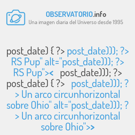
OBSERVATORIO
.info
Una imagen diaria del Universo desde 1995
post_date) { ?>
post_date))); ?>
RS Pup" alt="
post_date))); ?>
RS Pup">
<
post_date))); ?>
post_date) { ?>
post_date))); ?
> Un arco circunhorizontal
sobre Ohio" alt="
post_date))); ?
> Un arco circunhorizontal
sobre Ohio">
>