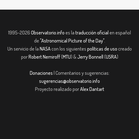
1995-2026
Observatorio.info
es la
traducción oficial
en español
de
"Astronomical Picture of the Day"
.
Un servicio de la
NASA
con los siguientes
políticas de uso
creado
por
Robert Nemiroff
(
MTU
) &
Jerry Bonnell
(
USRA
)
Donaciones
| Comentarios y sugerencias:
sugerencias@observatorio.info
Proyecto realizado por
Alex Dantart
ibom giriş
casibom giriş
Jojobet
casibom giriş