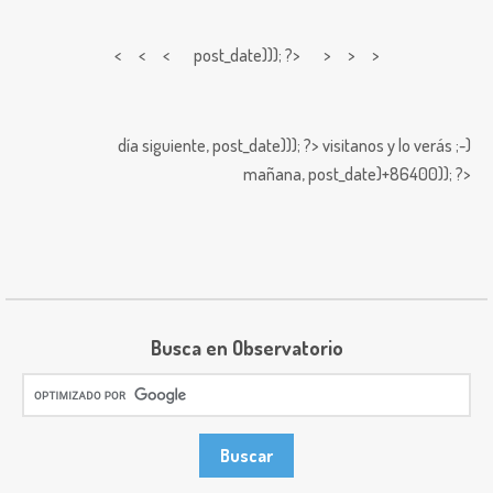
< < <
post_date))); ?> > > >
día siguiente,
post_date))); ?>
visitanos y lo verás ;-)
mañana,
post_date)+86400)); ?>
Busca en Observatorio