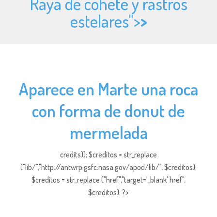
Raya de cohete y rastros
estelares">
>
Aparece en Marte una roca
con forma de donut de
mermelada
credits)); $creditos = str_replace
("lib/","http://antwrp.gsfc.nasa.gov/apod/lib/", $creditos);
$creditos = str_replace ("href","target='_blank' href",
$creditos); ?>