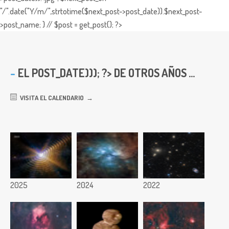
"/".date("Y/m/",strtotime($next_post->post_date)).$next_post-
>post_name; } // $post = get_post(); ?>
EL
POST_DATE))); ?> DE OTROS AÑOS ...
VISITA EL CALENDARIO
2025
2024
2022