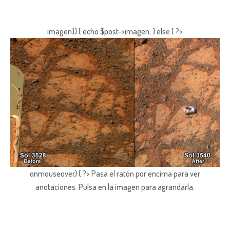
imagen)) { echo $post->imagen; } else { ?>
onmouseover) { ?> Pasa el ratón por encima para ver
anotaciones.
Pulsa en la imagen para agrandarla.