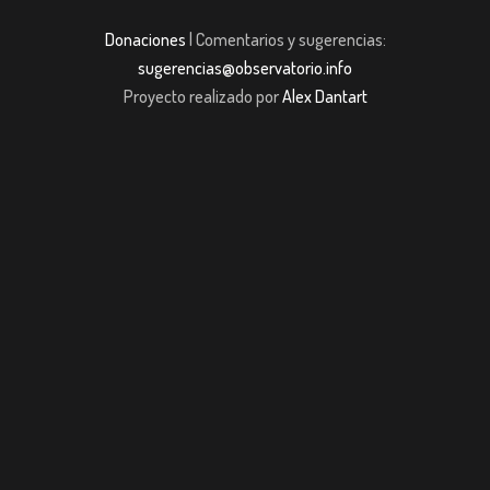
Donaciones
| Comentarios y sugerencias:
sugerencias@observatorio.info
Proyecto realizado por
Alex Dantart
pashabet
Casibom