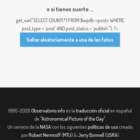
o si tienes suerte ...
get_var("SELECT COUNT(*) FROM $wpdb->posts WHERE
post_type = 'post' AND post_status = 'publish'"); ?>
Saltar aleatoriamente a una de las fotos
1995-2026
Observatorio.info
es la
traducción oficial
en español
de
"Astronomical Picture of the Day"
.
Un servicio de la
NASA
con los siguientes
políticas de uso
creado
por
Robert Nemiroff
(
MTU
) &
Jerry Bonnell
(
USRA
)