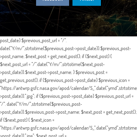
post_date) $previous_post_url = "/".
date("Y/m/",strtotime($previous_post->post_date)).$previous_post-
>post_name; $next_post = get_next_post(); if ($next_post) {
$next_post_url = "/".date("Y/m/",strtotime($next_post-
>post_date)).$next_post->post_name; } $previous_post =
get_previous_post(); if ($previous_post->post_date) $previous_icon =
"https://antwrp.gsfc.nasa.gov/apod/calendar/S_".date("ymd",strtotime
>post_date)).".jpg"; if ($previous_post->post_date) $previous_post_url =
"/". date("Y/m/",strtotime($previous_post-
>post_date)).$previous_post->post_name; $next_post = get_next_post();
if ($next_post) { $next_icon =
"https://antwrp.gsfc.nasa.gov/apod/calendar/S_".date("ymd",strtotime
>post_date)).".jpg"; $next_post_url =