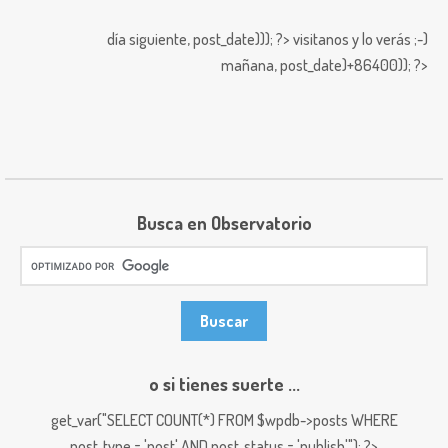
día siguiente,
post_date))); ?>
visitanos y lo verás ;-)
mañana,
post_date)+86400)); ?>
Busca en Observatorio
o si tienes suerte ...
get_var("SELECT COUNT(*) FROM $wpdb->posts WHERE
post_type = 'post' AND post_status = 'publish'"); ?>