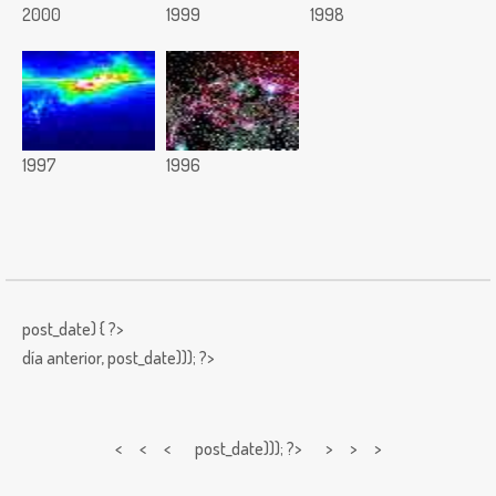
2000
1999
1998
1997
1996
post_date) { ?>
día anterior,
post_date))); ?>
< < <
post_date))); ?> > > >