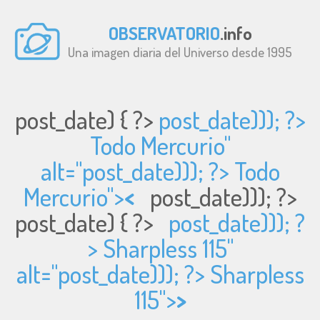
OBSERVATORIO
.info
Una imagen diaria del Universo desde 1995
post_date) { ?>
post_date))); ?>
Todo Mercurio"
alt="
post_date))); ?> Todo
Mercurio">
<
post_date))); ?>
post_date) { ?>
post_date))); ?
> Sharpless 115"
alt="
post_date))); ?> Sharpless
115">
>