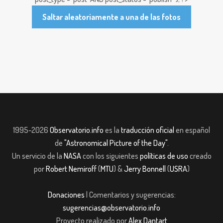
Saltar aleatoriamente a una de las fotos
1995-2026
Observatorio.info
es la
traducción oficial
en español
de
"Astronomical Picture of the Day"
.
Un servicio de la
NASA
con los siguientes
políticas de uso
creado
por
Robert Nemiroff
(
MTU
) &
Jerry Bonnell
(
USRA
)
Donaciones
| Comentarios y sugerencias:
sugerencias@observatorio.info
Proyecto realizado por
Alex Dantart