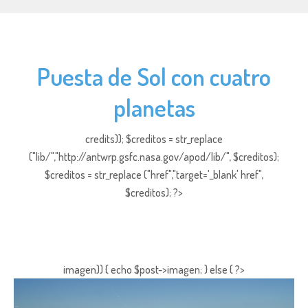
Puesta de Sol con cuatro
planetas
credits)); $creditos = str_replace
("lib/","http://antwrp.gsfc.nasa.gov/apod/lib/", $creditos);
$creditos = str_replace ("href","target='_blank' href",
$creditos); ?>
imagen)) { echo $post->imagen; } else { ?>