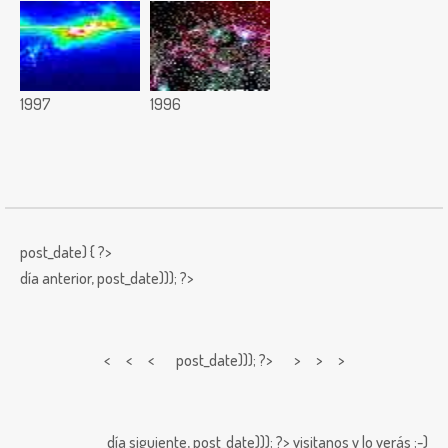
1997
1996
post_date) { ?>
día anterior,
post_date))); ?>
< < <
post_date))); ?> > > >
día siguiente,
post_date))); ?>
visitanos y lo verás ;-)