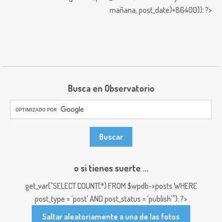
mañana,
post_date)+86400)); ?>
Busca en Observatorio
o si tienes suerte ...
get_var("SELECT COUNT(*) FROM $wpdb->posts WHERE
post_type = 'post' AND post_status = 'publish'"); ?>
Saltar aleatoriamente a una de las fotos