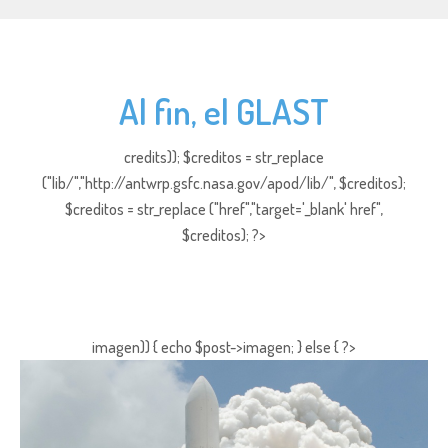
Al fin, el GLAST
credits)); $creditos = str_replace
("lib/","http://antwrp.gsfc.nasa.gov/apod/lib/", $creditos);
$creditos = str_replace ("href","target='_blank' href",
$creditos); ?>
imagen)) { echo $post->imagen; } else { ?>