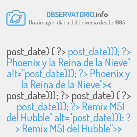
OBSERVATORIO
.info
Una imagen diaria del Universo desde 1995
post_date) { ?>
post_date))); ?>
Phoenix y la Reina de la Nieve"
alt="
post_date))); ?> Phoenix y
la Reina de la Nieve">
<
post_date))); ?>
post_date) { ?>
post_date))); ?> Remix M51
del Hubble" alt="
post_date))); ?
> Remix M51 del Hubble">
>