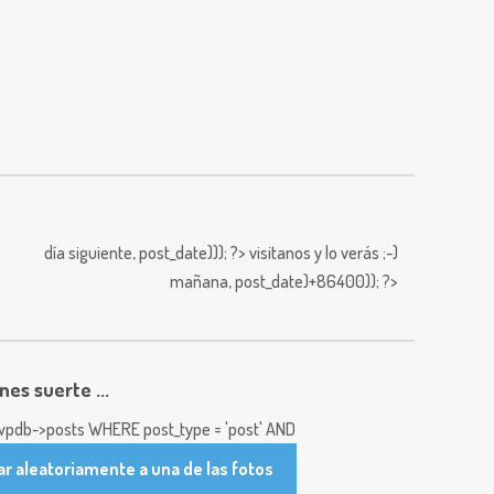
día siguiente,
post_date))); ?>
visitanos y lo verás ;-)
mañana,
post_date)+86400)); ?>
enes suerte ...
pdb->posts WHERE post_type = 'post' AND
ar aleatoriamente a una de las fotos