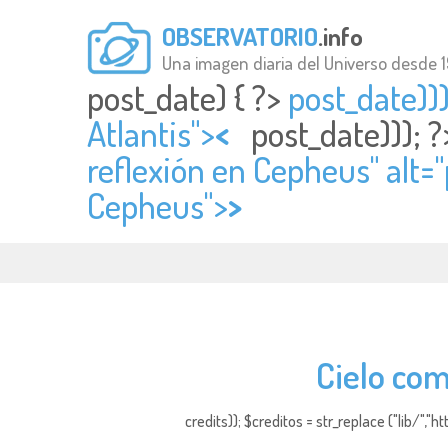
OBSERVATORIO
.info
Una imagen diaria del Universo desde 
post_date) { ?>
post_date)));
Atlantis">
<
post_date))); 
reflexión en Cepheus" alt="
Cepheus">
>
Cielo com
credits)); $creditos = str_replace ("lib/","