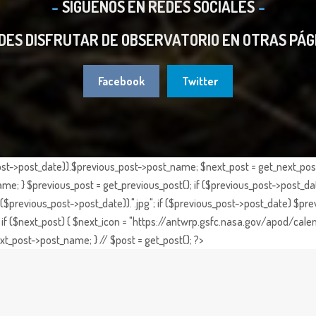
SIGUENOS EN REDES SOCIALES
DES DISFRUTAR DE OBSERVATORIO EN OTRAS PÁG
Facebook
Twitter
st->post_date)).$previous_post->post_name; $next_post = get_next_post()
e; } $previous_post = get_previous_post(); if ($previous_post->post_da
previous_post->post_date)).".jpg"; if ($previous_post->post_date) $prev
if ($next_post) { $next_icon = "https://antwrp.gsfc.nasa.gov/apod/calen
t_post->post_name; } // $post = get_post(); ?>