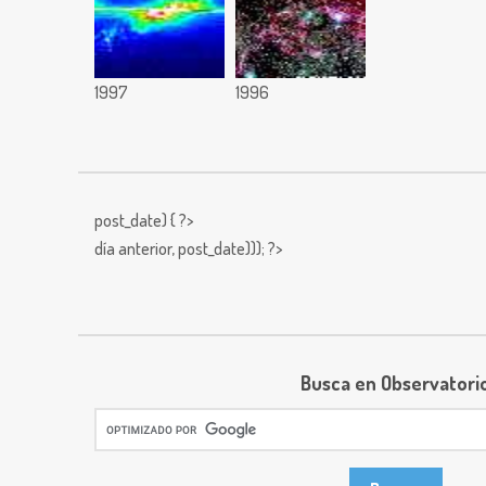
1997
1996
post_date) { ?>
día anterior,
post_date))); ?>
Busca en Observatori