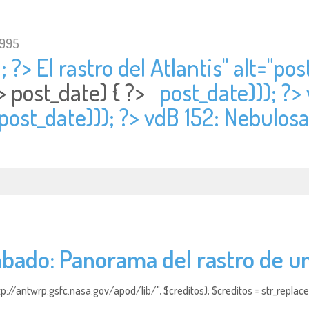
1995
 ?> El rastro del Atlantis" alt="
post
?>
post_date) { ?>
post_date))); ?>
post_date))); ?> vdB 152: Nebulosa
bado: Panorama del rastro de un
http://antwrp.gsfc.nasa.gov/apod/lib/", $creditos); $creditos = str_replace (