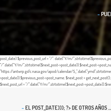
PUE
post_date) $previous_post_url = "/". date("Y/m/",strtotime($previous_po
"/".date("Y/m/",strtotime($next_post->post_date)).$next_post->post_nam
"https://antwrp.gsfc.nasa.gov/apod/calendar/S_".date("ymd",strtotime($
>post_date)).$previous_post->post_name; $next_post = get_next_post(); 
$next_post_url = "/".date("Y/m/",strtotime($next_post->post_date)).$nex
EL
POST_DATE))); ?> DE OTROS AÑOS ...