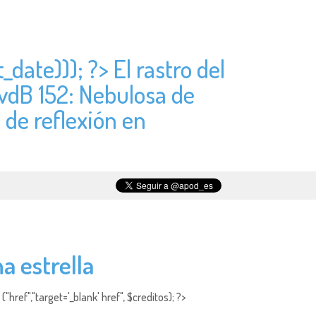
_date))); ?> El rastro del
 vdB 152: Nebulosa de
 de reflexión en
a estrella
"href","target='_blank' href", $creditos); ?>