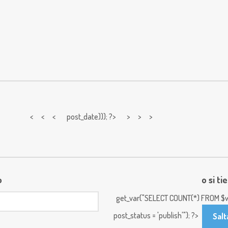
< < <
post_date))); ?> > > >
o
o si ti
get_var("SELECT COUNT(*) FROM $w
post_status = 'publish'"); ?>
Salt