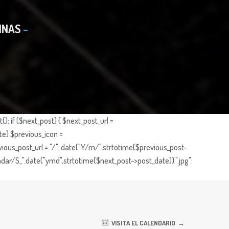
INAS
; if ($next_post) { $next_post_url =
te) $previous_icon =
ious_post_url = "/". date("Y/m/",strtotime($previous_post-
dar/S_".date("ymd",strtotime($next_post->post_date)).".jpg";
VISITA EL CALENDARIO