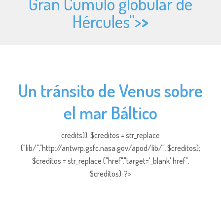
Gran Cúmulo globular de
Hércules">
>
Un tránsito de Venus sobre
el mar Báltico
credits)); $creditos = str_replace
("lib/","http://antwrp.gsfc.nasa.gov/apod/lib/", $creditos);
$creditos = str_replace ("href","target='_blank' href",
$creditos); ?>