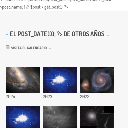
>post_name; } // $post = get_post(); ?>
EL
POST_DATE))); ?> DE OTROS AÑOS ...
VISITA EL CALENDARIO
2024
2023
2022