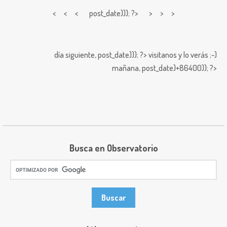
< < <
post_date))); ?> > > >
día siguiente,
post_date))); ?>
visitanos y lo verás ;-)
mañana,
post_date)+86400)); ?>
Busca en Observatorio