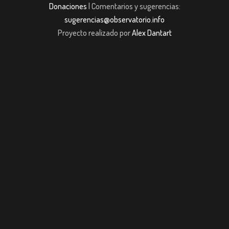
Donaciones
| Comentarios y sugerencias:
sugerencias@observatorio.info
Proyecto realizado por
Alex Dantart
casibom giriş
casibom giriş
Jojobet
casibom giriş