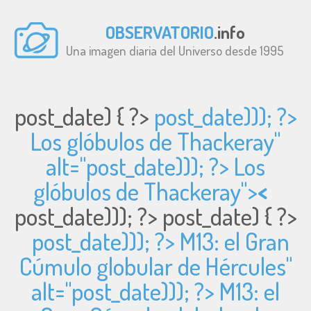
OBSERVATORIO
.info
Una imagen diaria del Universo desde 1995
post_date) { ?>
post_date))); ?>
Los glóbulos de Thackeray"
alt="
post_date))); ?> Los
glóbulos de Thackeray">
<
post_date))); ?>
post_date) { ?>
post_date))); ?> M13: el Gran
Cúmulo globular de Hércules"
alt="
post_date))); ?> M13: el