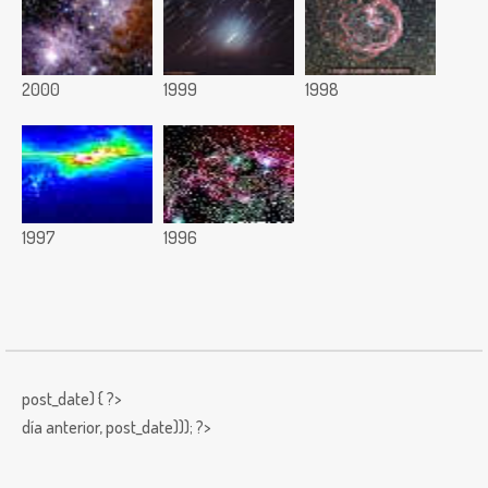
2000
1999
1998
1997
1996
post_date) { ?>
día anterior,
post_date))); ?>