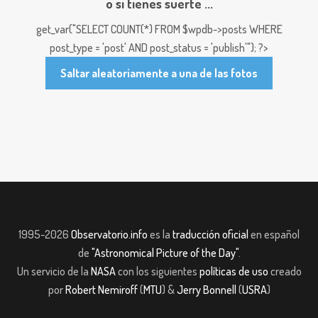
o si tienes suerte ...
get_var("SELECT COUNT(*) FROM $wpdb->posts WHERE
post_type = 'post' AND post_status = 'publish'"); ?>
Saltar aleatoriamente a una de las fotos
1995-2026
Observatorio.info
es la
traducción oficial
en español
de
"Astronomical Picture of the Day"
.
Un servicio de la
NASA
con los siguientes
políticas de uso
creado
por
Robert Nemiroff
(
MTU
) &
Jerry Bonnell
(
USRA
)