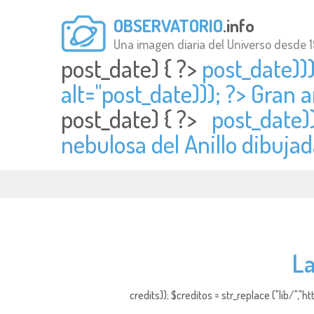
OBSERVATORIO
.info
Una imagen diaria del Universo desde 
post_date) { ?>
post_date)))
alt="
post_date))); ?> Gran a
post_date) { ?>
post_date))
nebulosa del Anillo dibujad
La
credits)); $creditos = str_replace ("lib/","