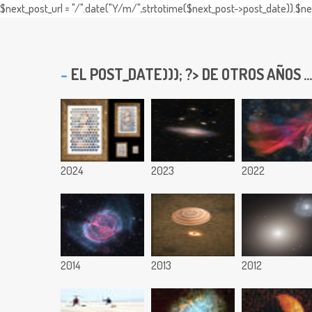
$next_post_url = "/".date("Y/m/",strtotime($next_post->post_date)).$nex
EL
POST_DATE))); ?> DE OTROS AÑOS ...
2024
2023
2022
2014
2013
2012