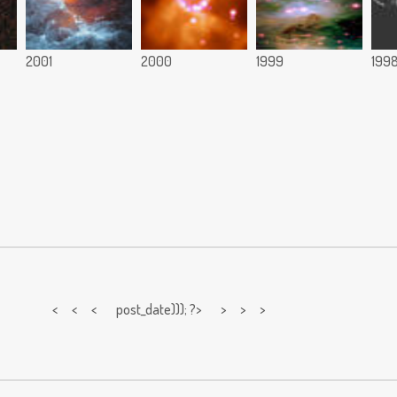
2001
2000
1999
199
< < <
post_date))); ?> > > >