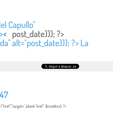
el Capullo"
>
<
post_date))); ?>
da" alt="
post_date))); ?> La
647
"href","target='_blank' href", $creditos); ?>