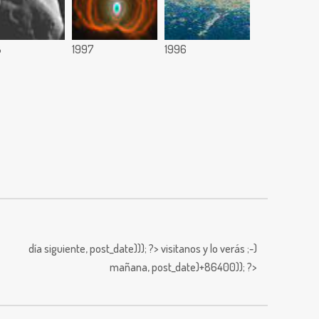
8
1997
1996
día siguiente,
post_date))); ?>
visitanos y lo verás ;-)
mañana,
post_date)+86400)); ?>