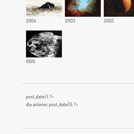
2004
2003
2002
1995
post_date) { ?>
día anterior,
post_date))); ?>