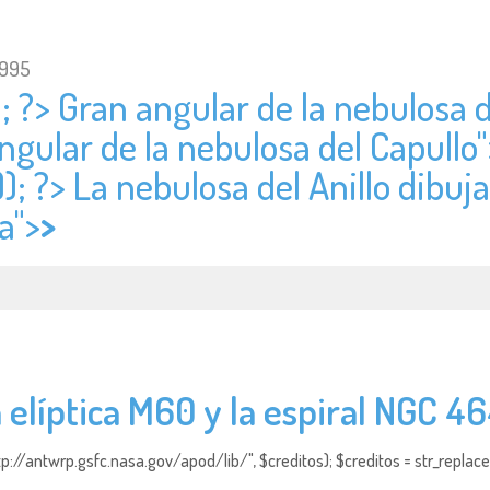
1995
; ?> Gran angular de la nebulosa d
ngular de la nebulosa del Capullo"
); ?> La nebulosa del Anillo dibuja
a">
>
 elíptica M60 y la espiral NGC 4
http://antwrp.gsfc.nasa.gov/apod/lib/", $creditos); $creditos = str_replace (