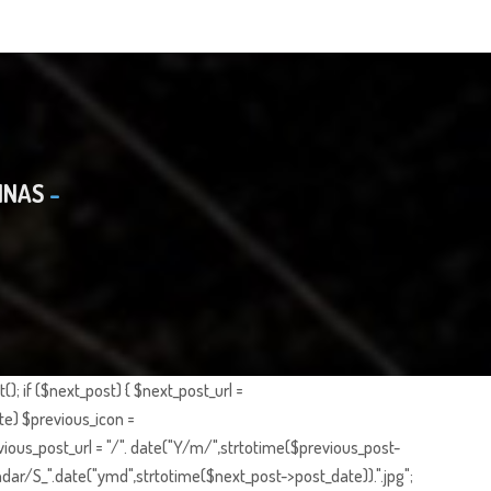
INAS
; if ($next_post) { $next_post_url =
te) $previous_icon =
ious_post_url = "/". date("Y/m/",strtotime($previous_post-
dar/S_".date("ymd",strtotime($next_post->post_date)).".jpg";