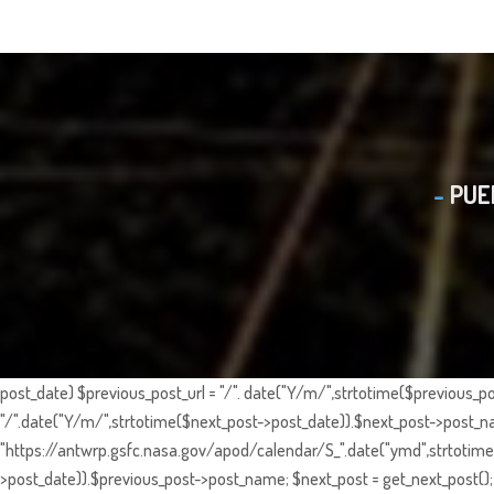
PUE
post_date) $previous_post_url = "/". date("Y/m/",strtotime($previous_po
"/".date("Y/m/",strtotime($next_post->post_date)).$next_post->post_nam
"https://antwrp.gsfc.nasa.gov/apod/calendar/S_".date("ymd",strtotime($
>post_date)).$previous_post->post_name; $next_post = get_next_post(); 