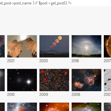
t_post->post_name; } // $post = get_post(); ?>
2021
2020
2018
201
2010
2009
2008
200