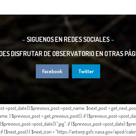
SIGUENOS EN REDES SOCIALES
DES DISFRUTAR DE OBSERVATORIO EN OTRAS PÁG
Facebook
Twitter
st->post_date)).$previous_post->post_name; $next_post = get_next_post()
e; } $previous_post = get_previous_post(); if ($previous_post->post_da
previous_post->post_date)).".jpg"; if ($previous_post->post_date) $prev
if ($next_post) { $next_icon = "https://antwrp.gsfc.nasa.gov/apod/calen