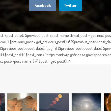
Facebook
Twitter
st->post_date)).$previous_post->post_name; $next_post = get_next_post()
e; } $previous_post = get_previous_post(); if ($previous_post->post_da
previous_post->post_date)).".jpg"; if ($previous_post->post_date) $prev
if ($next_post) { $next_icon = "https://antwrp.gsfc.nasa.gov/apod/calen
t_post->post_name; } // $post = get_post(); ?>