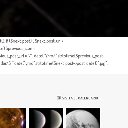
; if ($next_post) { $next_post_url =
te) $previous_icon =
ious_post_url = "/". date("Y/m/",strtotime($previous_post-
dar/S_".date("ymd",strtotime($next_post->post_date)).".jpg";
VISITA EL CALENDARIO