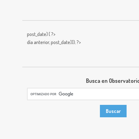
post_date) { ?>
día anterior,
post_date))); ?>
Busca en Observatori