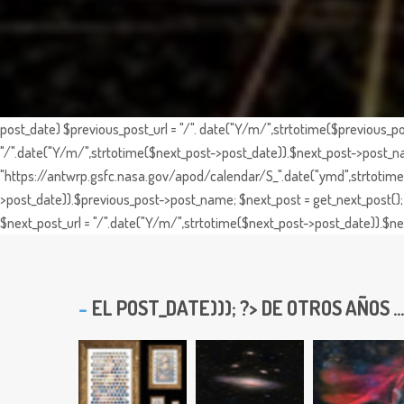
post_date) $previous_post_url = "/". date("Y/m/",strtotime($previous_po
"/".date("Y/m/",strtotime($next_post->post_date)).$next_post->post_nam
"https://antwrp.gsfc.nasa.gov/apod/calendar/S_".date("ymd",strtotime($
>post_date)).$previous_post->post_name; $next_post = get_next_post(); 
$next_post_url = "/".date("Y/m/",strtotime($next_post->post_date)).$nex
EL
POST_DATE))); ?> DE OTROS AÑOS ...