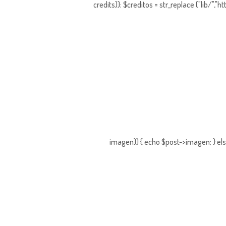
credits)); $creditos = str_replace ("lib/","
imagen)) { echo $post->imagen; } els