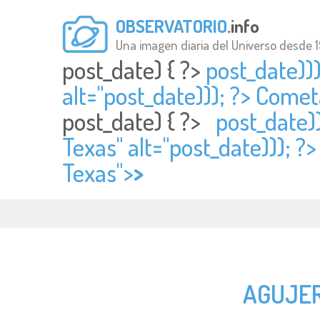
OBSERVATORIO
.info
Una imagen diaria del Universo desde 
post_date) { ?>
post_date))
alt="
post_date))); ?> Come
post_date) { ?>
post_date))
Texas" alt="
post_date))); ?>
Texas">
>
AGUJER