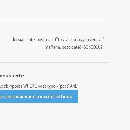
día siguiente,
post_date))); ?>
visitanos y lo verás ;-)
mañana,
post_date)+86400)); ?>
enes suerte ...
pdb->posts WHERE post_type = 'post' AND
ar aleatoriamente a una de las fotos