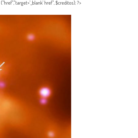
"href","target='_blank' href", $creditos); ?>