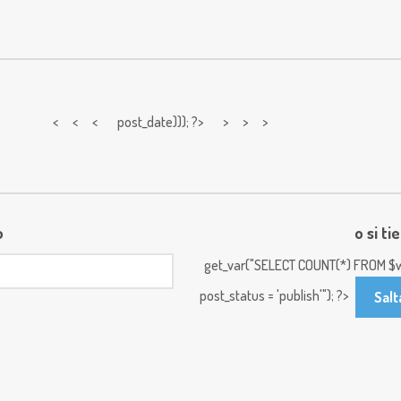
< < <
post_date))); ?> > > >
o
o si ti
get_var("SELECT COUNT(*) FROM $w
post_status = 'publish'"); ?>
Salt