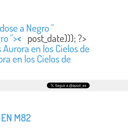
dose a Negro "
ro ">
<
post_date))); ?>
s Aurora en los Cielos de
ora en los Cielos de
 EN M82