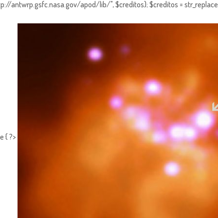
http://antwrp.gsfc.nasa.gov/apod/lib/", $creditos); $creditos = str_replace (
e { ?>