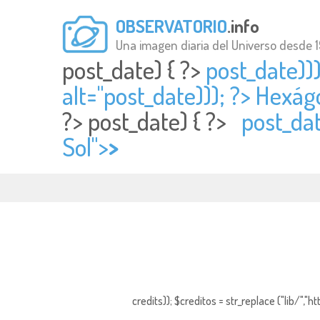
OBSERVATORIO
.info
Una imagen diaria del Universo desde 
post_date) { ?>
post_date))
alt="
post_date))); ?> Hexág
?>
post_date) { ?>
post_dat
Sol">
>
credits)); $creditos = str_replace ("lib/","