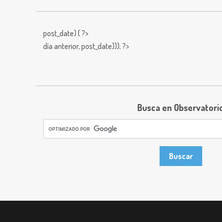
post_date) { ?>
día anterior,
post_date))); ?>
Busca en Observatori