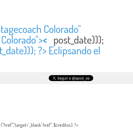
Stagecoach Colorado"
 Colorado">
<
post_date)));
t_date))); ?> Eclipsando el
"href","target='_blank' href", $creditos); ?>