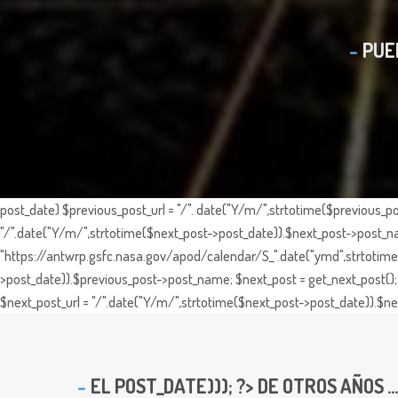
PUE
post_date) $previous_post_url = "/". date("Y/m/",strtotime($previous_po
"/".date("Y/m/",strtotime($next_post->post_date)).$next_post->post_nam
"https://antwrp.gsfc.nasa.gov/apod/calendar/S_".date("ymd",strtotime($
>post_date)).$previous_post->post_name; $next_post = get_next_post(); 
$next_post_url = "/".date("Y/m/",strtotime($next_post->post_date)).$nex
EL
POST_DATE))); ?> DE OTROS AÑOS ...