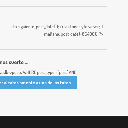
día siguiente,
post_date))); ?>
visitanos y lo verás ;-)
mañana,
post_date)+86400)); ?>
enes suerte ...
pdb->posts WHERE post_type = 'post' AND
ar aleatoriamente a una de las fotos