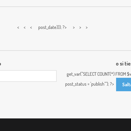
< < <
post_date))); ?> > > >
o
o si ti
get_var("SELECT COUNT(*) FROM $w
post_status = 'publish'"); ?>
Salt