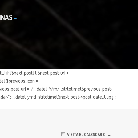
INAS
; if ($next_post) { $next_post_url =
te) $previous_icon =
ious_post_url = "/". date("Y/m/",strtotime($previous_post-
dar/S_".date("ymd",strtotime($next_post->post_date)).".jpg";
VISITA EL CALENDARIO