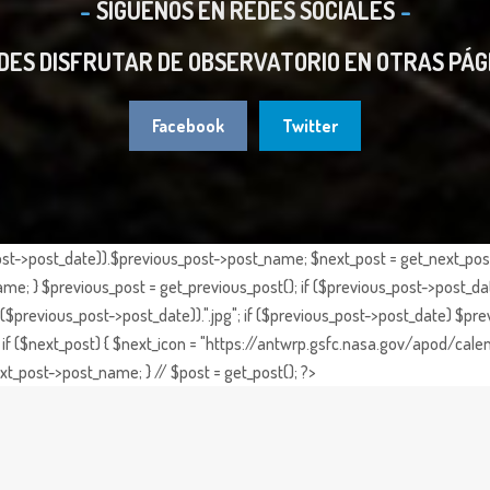
SIGUENOS EN REDES SOCIALES
DES DISFRUTAR DE OBSERVATORIO EN OTRAS PÁG
Facebook
Twitter
st->post_date)).$previous_post->post_name; $next_post = get_next_post()
e; } $previous_post = get_previous_post(); if ($previous_post->post_da
previous_post->post_date)).".jpg"; if ($previous_post->post_date) $prev
if ($next_post) { $next_icon = "https://antwrp.gsfc.nasa.gov/apod/calen
t_post->post_name; } // $post = get_post(); ?>