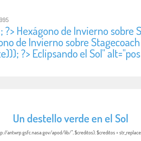
1995
); ?> Hexágono de Invierno sobre 
ono de Invierno sobre Stagecoach
e))); ?> Eclipsando el Sol" alt="
pos
Un destello verde en el Sol
http://antwrp.gsfc.nasa.gov/apod/lib/", $creditos); $creditos = str_replace (