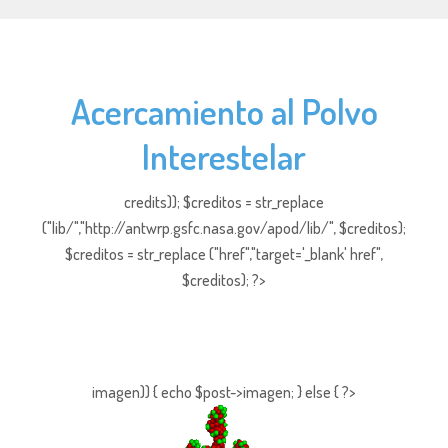
Acercamiento al Polvo
Interestelar
credits)); $creditos = str_replace
("lib/","http://antwrp.gsfc.nasa.gov/apod/lib/", $creditos);
$creditos = str_replace ("href","target='_blank' href",
$creditos); ?>
imagen)) { echo $post->imagen; } else { ?>