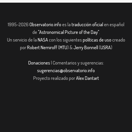
1995-2026
Observatorio.info
es la
traducción oficial
en español
de
"Astronomical Picture of the Day"
.
Un servicio de la
NASA
con los siguientes
políticas de uso
creado
por
Robert Nemiroff
(
MTU
) &
Jerry Bonnell
(
USRA
)
Donaciones
| Comentarios y sugerencias:
sugerencias@observatorio.info
Proyecto realizado por
Alex Dantart
t
Casibom