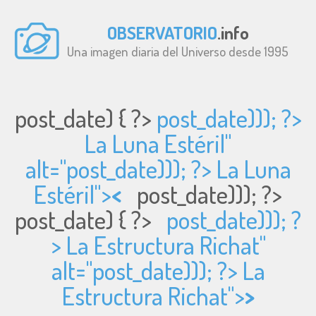
OBSERVATORIO
.info
Una imagen diaria del Universo desde 1995
post_date) { ?>
post_date))); ?>
La Luna Estéril"
alt="
post_date))); ?> La Luna
Estéril">
<
post_date))); ?>
post_date) { ?>
post_date))); ?
> La Estructura Richat"
alt="
post_date))); ?> La
Estructura Richat">
>