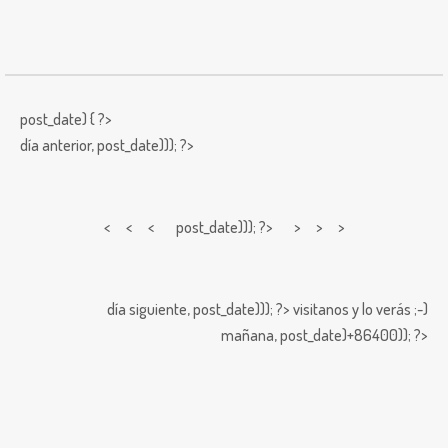
post_date) { ?>
día anterior,
post_date))); ?>
< < <
post_date))); ?> > > >
día siguiente,
post_date))); ?>
visitanos y lo verás ;-)
mañana,
post_date)+86400)); ?>