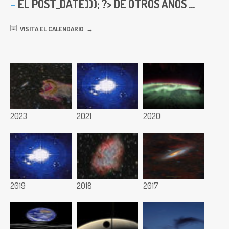
EL
POST_DATE))); ?> DE OTROS AÑOS ...
VISITA EL CALENDARIO
2023
2021
2020
2019
2018
2017