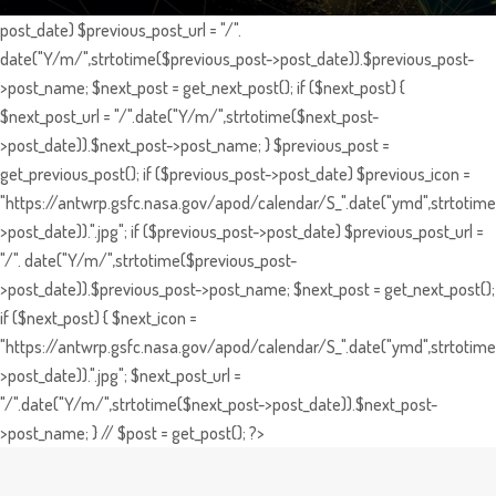
post_date) $previous_post_url = "/".
date("Y/m/",strtotime($previous_post->post_date)).$previous_post-
>post_name; $next_post = get_next_post(); if ($next_post) {
$next_post_url = "/".date("Y/m/",strtotime($next_post-
>post_date)).$next_post->post_name; } $previous_post =
get_previous_post(); if ($previous_post->post_date) $previous_icon =
"https://antwrp.gsfc.nasa.gov/apod/calendar/S_".date("ymd",strtotime
>post_date)).".jpg"; if ($previous_post->post_date) $previous_post_url =
"/". date("Y/m/",strtotime($previous_post-
>post_date)).$previous_post->post_name; $next_post = get_next_post();
if ($next_post) { $next_icon =
"https://antwrp.gsfc.nasa.gov/apod/calendar/S_".date("ymd",strtotime
>post_date)).".jpg"; $next_post_url =
"/".date("Y/m/",strtotime($next_post->post_date)).$next_post-
>post_name; } // $post = get_post(); ?>