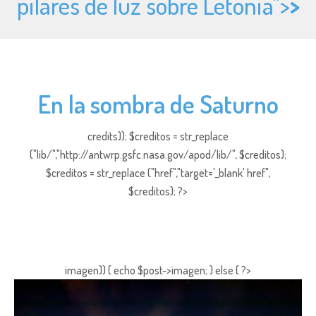
pilares de luz sobre Letonia">
>
En la sombra de Saturno
credits)); $creditos = str_replace
("lib/","http://antwrp.gsfc.nasa.gov/apod/lib/", $creditos);
$creditos = str_replace ("href","target='_blank' href",
$creditos); ?>
imagen)) { echo $post->imagen; } else { ?>