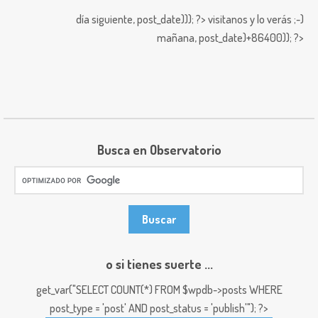
día siguiente,
post_date))); ?>
visitanos y lo verás ;-)
mañana,
post_date)+86400)); ?>
Busca en Observatorio
o si tienes suerte ...
get_var("SELECT COUNT(*) FROM $wpdb->posts WHERE
post_type = 'post' AND post_status = 'publish'"); ?>