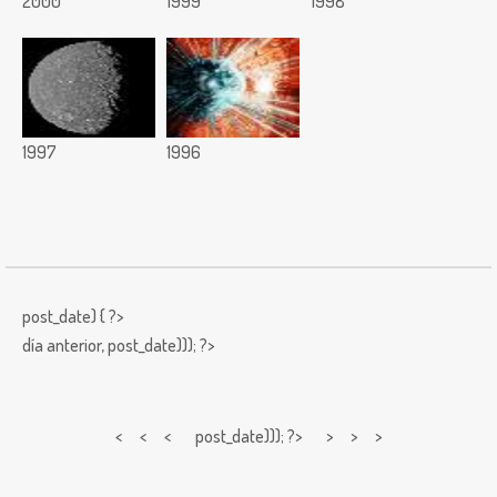
2000
1999
1998
1997
1996
post_date) { ?>
día anterior,
post_date))); ?>
< < <
post_date))); ?> > > >