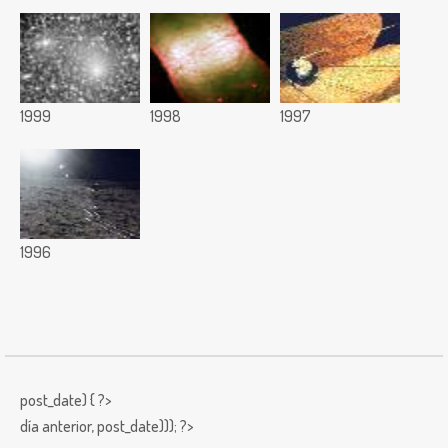
1999
1998
1997
1996
post_date) { ?>
día anterior,
post_date))); ?>