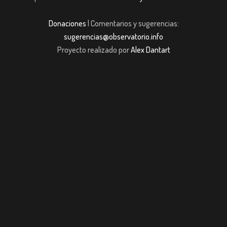
Donaciones
| Comentarios y sugerencias:
sugerencias@observatorio.info
Proyecto realizado por
Alex Dantart
casibom giriş
casibom giriş
Jojobet
casibom giriş