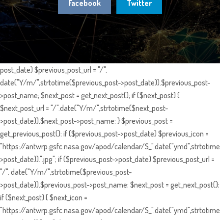
Facebook
Twitter
post_date) $previous_post_url = "/".
date("Y/m/",strtotime($previous_post->post_date)).$previous_post-
>post_name; $next_post = get_next_post(); if ($next_post) {
$next_post_url = "/".date("Y/m/",strtotime($next_post-
>post_date)).$next_post->post_name; } $previous_post =
get_previous_post(); if ($previous_post->post_date) $previous_icon =
"https://antwrp.gsfc.nasa.gov/apod/calendar/S_".date("ymd",strtotime
>post_date)).".jpg"; if ($previous_post->post_date) $previous_post_url =
"/". date("Y/m/",strtotime($previous_post-
>post_date)).$previous_post->post_name; $next_post = get_next_post();
if ($next_post) { $next_icon =
"https://antwrp.gsfc.nasa.gov/apod/calendar/S_".date("ymd",strtotime