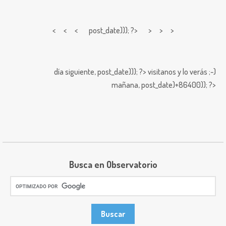
< < <
post_date))); ?> > > >
día siguiente,
post_date))); ?>
visitanos y lo verás ;-)
mañana,
post_date)+86400)); ?>
Busca en Observatorio