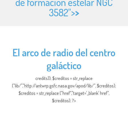
de formación estelar NGC
3582">
>
El arco de radio del centro
galáctico
credits)); $creditos = str_replace
("lib/","http://antwrp.gsfc.nasa.gov/apod/lib/", $creditos);
$creditos = str_replace ("href","target='_blank' href",
$creditos); ?>