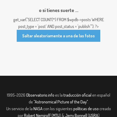
o si tienes suerte ...
get_var("SELECT COUNT(*) FROM $wpdb->posts WHERE
post_type = 'post' AND post_status = 'publish'"); ?>
Saltar aleatoriamente a una de las fotos
1995-2026
Observatorio.info
es la
traducción oficial
en español
de
"Astronomical Picture of the Day"
.
Un servicio de la
NASA
con los siguientes
políticas de uso
creado
por
Robert Nemiroff
(
MTU
) &
Jerry Bonnell
(
USRA
)