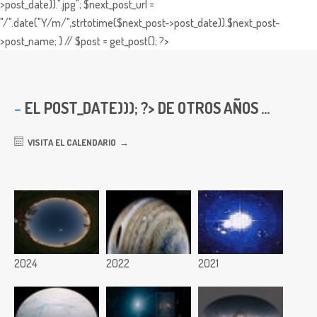
>post_date)).".jpg"; $next_post_url =
"/".date("Y/m/",strtotime($next_post->post_date)).$next_post-
>post_name; } // $post = get_post(); ?>
EL
POST_DATE))); ?> DE OTROS AÑOS ...
VISITA EL CALENDARIO
2024
2022
2021