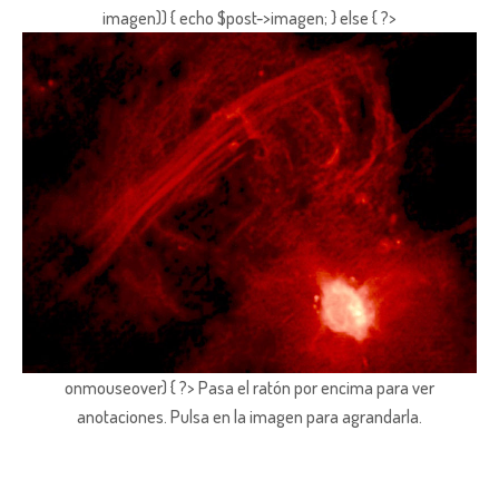
imagen)) { echo $post->imagen; } else { ?>
onmouseover) { ?> Pasa el ratón por encima para ver
anotaciones.
Pulsa en la imagen para agrandarla.