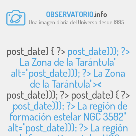
OBSERVATORIO
.info
Una imagen diaria del Universo desde 1995
post_date) { ?>
post_date))); ?>
La Zona de la Tarántula"
alt="
post_date))); ?> La Zona
de la Tarántula">
<
post_date))); ?>
post_date) { ?>
post_date))); ?> La región de
formación estelar NGC 3582"
alt="
post_date))); ?> La región