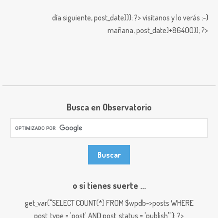
día siguiente,
post_date))); ?>
visitanos y lo verás ;-)
mañana,
post_date)+86400)); ?>
Busca en Observatorio
o si tienes suerte ...
get_var("SELECT COUNT(*) FROM $wpdb->posts WHERE
post_type = 'post' AND post_status = 'publish'"); ?>