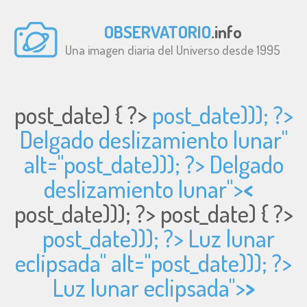
OBSERVATORIO
.info
Una imagen diaria del Universo desde 1995
post_date) { ?>
post_date))); ?>
Delgado deslizamiento lunar"
alt="
post_date))); ?> Delgado
deslizamiento lunar">
<
post_date))); ?>
post_date) { ?>
post_date))); ?> Luz lunar
eclipsada" alt="
post_date))); ?>
Luz lunar eclipsada">
>