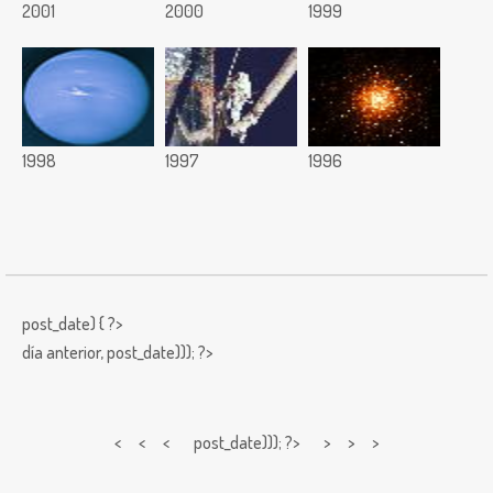
2001
2000
1999
1998
1997
1996
post_date) { ?>
día anterior,
post_date))); ?>
< < <
post_date))); ?> > > >