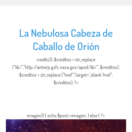
La Nebulosa Cabeza de
Caballo de Orión
credits)); $creditos = str_replace
("lib/","http://antwrp.gsfc.nasa.gov/apod/lib/", $creditos);
$creditos = str_replace ("href","target='_blank' href",
$creditos); ?>
imagen)) { echo $post->imagen; } else { ?>