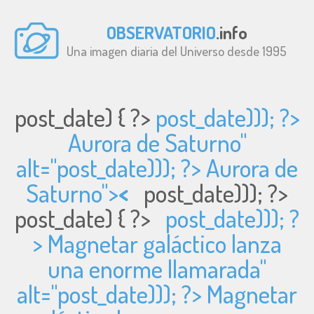
OBSERVATORIO
.info
Una imagen diaria del Universo desde 1995
post_date) { ?>
post_date))); ?>
Aurora de Saturno"
alt="
post_date))); ?> Aurora de
Saturno">
<
post_date))); ?>
post_date) { ?>
post_date))); ?
> Magnetar galáctico lanza
una enorme llamarada"
alt="
post_date))); ?> Magnetar