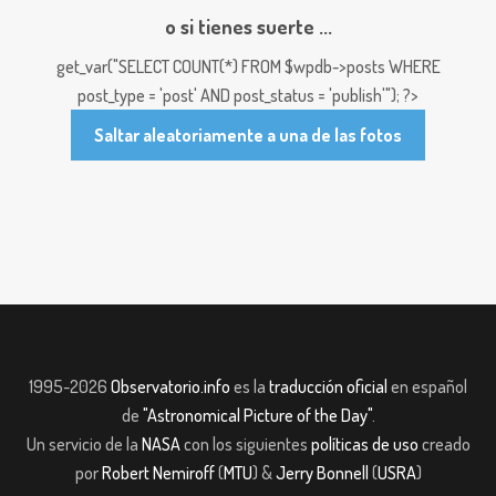
o si tienes suerte ...
get_var("SELECT COUNT(*) FROM $wpdb->posts WHERE
post_type = 'post' AND post_status = 'publish'"); ?>
Saltar aleatoriamente a una de las fotos
1995-2026
Observatorio.info
es la
traducción oficial
en español
de
"Astronomical Picture of the Day"
.
Un servicio de la
NASA
con los siguientes
políticas de uso
creado
por
Robert Nemiroff
(
MTU
) &
Jerry Bonnell
(
USRA
)