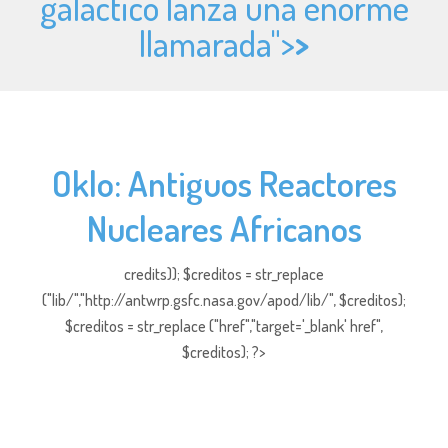
galáctico lanza una enorme
llamarada">
>
Oklo: Antiguos Reactores
Nucleares Africanos
credits)); $creditos = str_replace
("lib/","http://antwrp.gsfc.nasa.gov/apod/lib/", $creditos);
$creditos = str_replace ("href","target='_blank' href",
$creditos); ?>