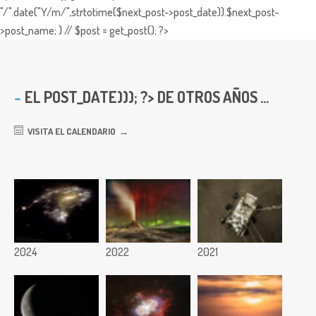
"/".date("Y/m/",strtotime($next_post->post_date)).$next_post-
>post_name; } // $post = get_post(); ?>
EL
POST_DATE))); ?> DE OTROS AÑOS ...
VISITA EL CALENDARIO
2024
2022
2021