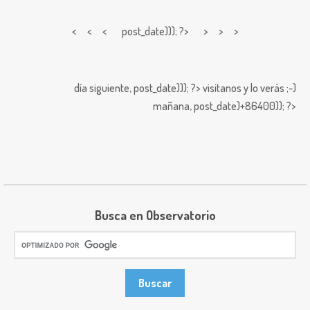
< < <
post_date))); ?> > > >
día siguiente,
post_date))); ?>
visitanos y lo verás ;-)
mañana,
post_date)+86400)); ?>
Busca en Observatorio