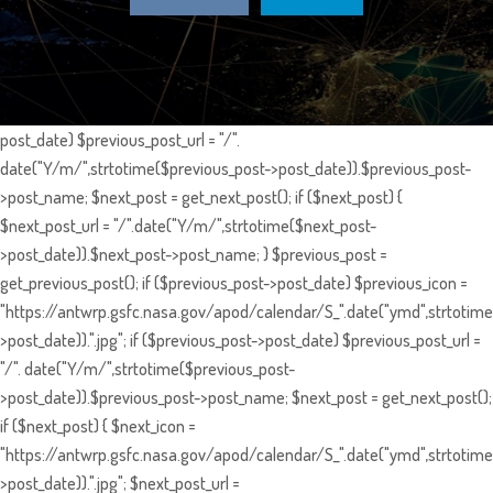
post_date) $previous_post_url = "/".
date("Y/m/",strtotime($previous_post->post_date)).$previous_post-
>post_name; $next_post = get_next_post(); if ($next_post) {
$next_post_url = "/".date("Y/m/",strtotime($next_post-
>post_date)).$next_post->post_name; } $previous_post =
get_previous_post(); if ($previous_post->post_date) $previous_icon =
"https://antwrp.gsfc.nasa.gov/apod/calendar/S_".date("ymd",strtotime
>post_date)).".jpg"; if ($previous_post->post_date) $previous_post_url =
"/". date("Y/m/",strtotime($previous_post-
>post_date)).$previous_post->post_name; $next_post = get_next_post();
if ($next_post) { $next_icon =
"https://antwrp.gsfc.nasa.gov/apod/calendar/S_".date("ymd",strtotime
>post_date)).".jpg"; $next_post_url =