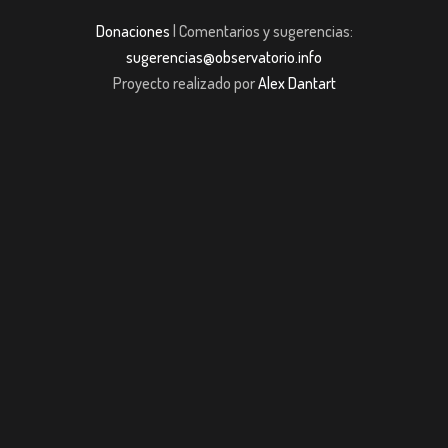
Donaciones
| Comentarios y sugerencias:
sugerencias@observatorio.info
Proyecto realizado por
Alex Dantart
ş
casibom giriş
casibom giriş
Jojobet
casibom giriş