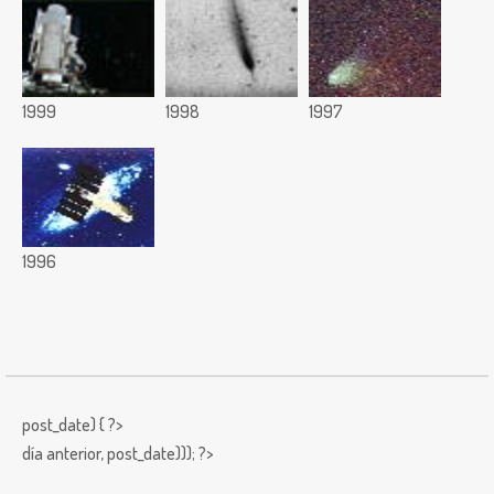
1999
1998
1997
1996
post_date) { ?>
día anterior,
post_date))); ?>