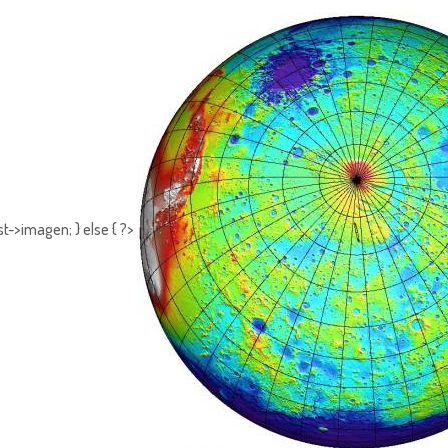
t->imagen; } else { ?>