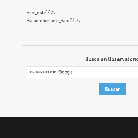
post_date) { ?>
día anterior,
post_date))); ?>
Busca en Observatori