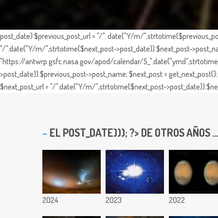
post_date) $previous_post_url = "/". date("Y/m/",strtotime($previous_po
"/".date("Y/m/",strtotime($next_post->post_date)).$next_post->post_nam
"https://antwrp.gsfc.nasa.gov/apod/calendar/S_".date("ymd",strtotime($
>post_date)).$previous_post->post_name; $next_post = get_next_post(); 
$next_post_url = "/".date("Y/m/",strtotime($next_post->post_date)).$nex
EL
POST_DATE))); ?> DE OTROS AÑOS ...
2024
2023
2022