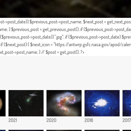
st->post_date)).$previous_post->post_name; $next_post = get_next_post()
e; } $previous_post = get_previous_post(); if ($previous_post->post_da
previous_post->post_date)).".jpg"; if ($previous_post->post_date) $prev
if ($next_post) { $next_icon = "https://antwrp.gsfc.nasa.gov/apod/calen
t_post->post_name; } // $post = get_post(); ?>
2021
2020
2018
201