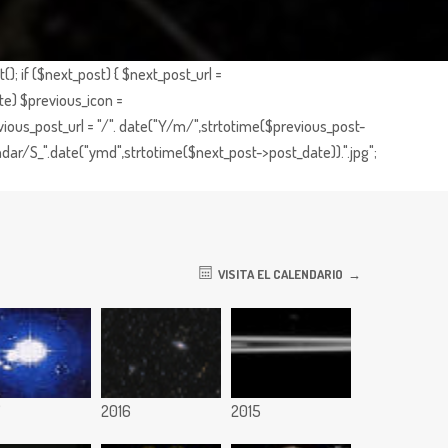
; if ($next_post) { $next_post_url =
te) $previous_icon =
ious_post_url = "/". date("Y/m/",strtotime($previous_post-
dar/S_".date("ymd",strtotime($next_post->post_date)).".jpg";
VISITA EL CALENDARIO
7
2016
2015