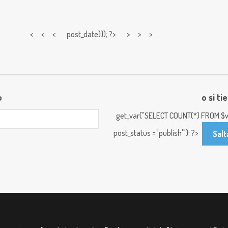
< < <
post_date))); ?> > > >
o
o si ti
get_var("SELECT COUNT(*) FROM $w
post_status = 'publish'"); ?>
Salt