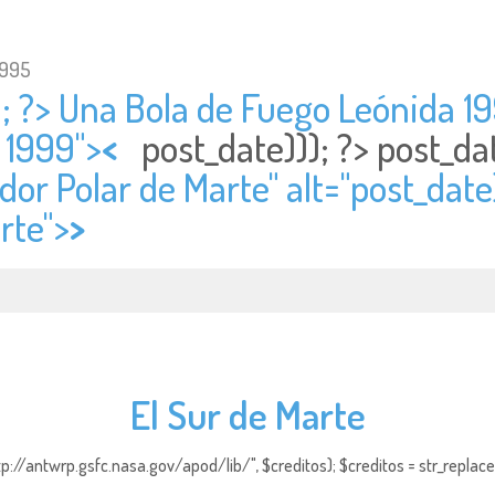
1995
; ?> Una Bola de Fuego Leónida 19
 1999">
<
post_date))); ?>
post_da
dor Polar de Marte" alt="
post_date)
rte">
>
El Sur de Marte
http://antwrp.gsfc.nasa.gov/apod/lib/", $creditos); $creditos = str_replace (