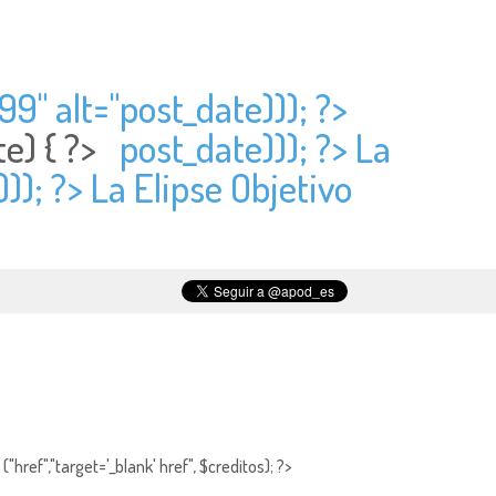
99" alt="
post_date))); ?>
te) { ?>
post_date))); ?> La
)); ?> La Elipse Objetivo
"href","target='_blank' href", $creditos); ?>