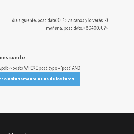
día siguiente,
post_date))); ?>
visitanos y lo verás ;-)
mañana,
post_date)+86400)); ?>
enes suerte ...
pdb->posts WHERE post_type = 'post' AND
ar aleatoriamente a una de las fotos