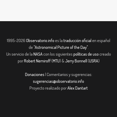
1995-2026
Observatorio.info
es la
traducción oficial
en español
de
"Astronomical Picture of the Day"
.
Un servicio de la
NASA
con los siguientes
políticas de uso
creado
por
Robert Nemiroff
(
MTU
) &
Jerry Bonnell
(
USRA
)
Donaciones
| Comentarios y sugerencias:
sugerencias@observatorio.info
Proyecto realizado por
Alex Dantart
iş
jojobet giriş
casibom giriş
casibom
Grandpashabet
JOJOBET
casibom