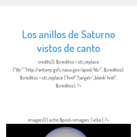
Los anillos de Saturno
vistos de canto
credits)); $creditos = str_replace
("lib/","http://antwrp.gsfc.nasa.gov/apod/lib/", $creditos);
$creditos = str_replace ("href","target='_blank' href",
$creditos); ?>
imagen)) { echo $post->imagen; } else { ?>