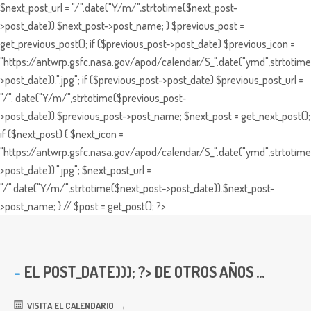
$next_post_url = "/".date("Y/m/",strtotime($next_post-
>post_date)).$next_post->post_name; } $previous_post =
get_previous_post(); if ($previous_post->post_date) $previous_icon =
"https://antwrp.gsfc.nasa.gov/apod/calendar/S_".date("ymd",strtotime
>post_date)).".jpg"; if ($previous_post->post_date) $previous_post_url =
"/". date("Y/m/",strtotime($previous_post-
>post_date)).$previous_post->post_name; $next_post = get_next_post();
if ($next_post) { $next_icon =
"https://antwrp.gsfc.nasa.gov/apod/calendar/S_".date("ymd",strtotime
>post_date)).".jpg"; $next_post_url =
"/".date("Y/m/",strtotime($next_post->post_date)).$next_post-
>post_name; } // $post = get_post(); ?>
EL
POST_DATE))); ?> DE OTROS AÑOS ...
VISITA EL CALENDARIO