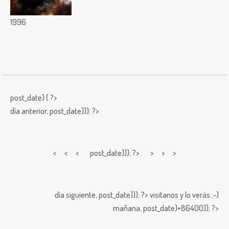
1996
post_date) { ?>
día anterior,
post_date))); ?>
< < <
post_date))); ?> > > >
día siguiente,
post_date))); ?>
visitanos y lo verás ;-)
mañana,
post_date)+86400)); ?>