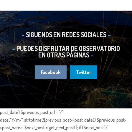
SIGUENOS EN REDES SOCIALES
PUEDES DISFRUTAR DE OBSERVATORIO
EN OTRAS PÁGINAS
Facebook
Twitter
post_date) $previous_post_url = "/".
date("Y/m/",strtotime($previous_post->post_date)).$previous_post-
>post_name; $next_post = get_next_post(); if ($next_post) {