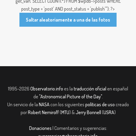
get_var("SELECT COUNT(*) FROM $wpdb->posts WHERE
post_type = 'post' AND post_status = 'publish'"); ?>
Saltar aleatoriamente a una de las fotos
1995-2026
Observatorio.info
es la
traducción oficial
en español
de
"Astronomical Picture of the Day"
.
Un servicio de la
NASA
con los siguientes
políticas de uso
creado
por
Robert Nemiroff
(
MTU
) &
Jerry Bonnell
(
USRA
)
Donaciones
| Comentarios y sugerencias:
sugerencias@observatorio.info