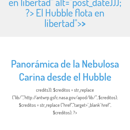
en libertad" alt="
post_date)));
?> El Hubble flota en
libertad">
>
Panorámica de la Nebulosa
Carina desde el Hubble
credits)); $creditos = str_replace
("lib/","http://antwrp.gsfc.nasa.gov/apod/lib/", $creditos);
$creditos = str_replace ("href","target='_blank' href",
$creditos); ?>