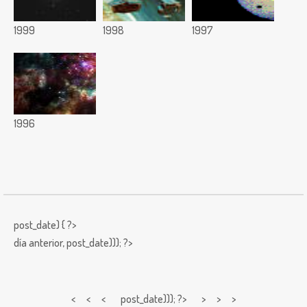
1999
1998
1997
1996
post_date) { ?>
día anterior,
post_date))); ?>
< < <
post_date))); ?> > > >