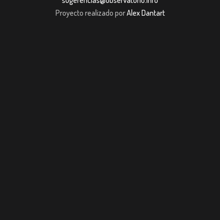
Proyecto realizado por
Alex Dantart
giriş
casibom giriş
Jojobet
casibom giriş