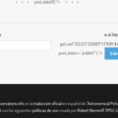
< < <
post_date))); ?> > > >
o
o si ti
get_var("SELECT COUNT(*) FROM $w
post_status = 'publish'"); ?>
Salt
servatorio.info
es la
traducción oficial
en español de
"Astronomical Pictu
A
con los siguientes
políticas de uso
creado por
Robert Nemiroff
(
MTU
) 