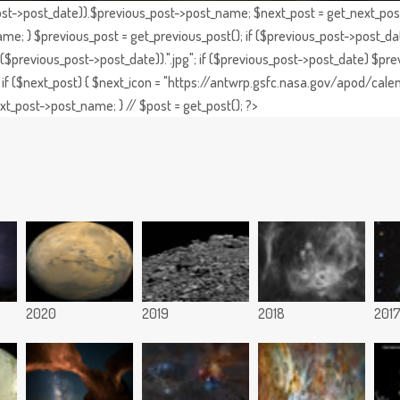
st->post_date)).$previous_post->post_name; $next_post = get_next_post()
e; } $previous_post = get_previous_post(); if ($previous_post->post_da
previous_post->post_date)).".jpg"; if ($previous_post->post_date) $prev
if ($next_post) { $next_icon = "https://antwrp.gsfc.nasa.gov/apod/calen
t_post->post_name; } // $post = get_post(); ?>
2020
2019
2018
201