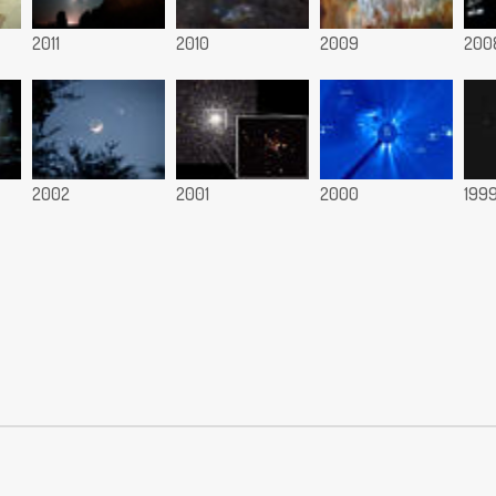
2011
2010
2009
200
2002
2001
2000
199