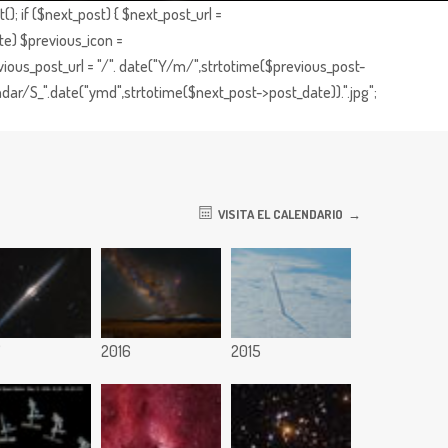
; if ($next_post) { $next_post_url =
te) $previous_icon =
ious_post_url = "/". date("Y/m/",strtotime($previous_post-
dar/S_".date("ymd",strtotime($next_post->post_date)).".jpg";
VISITA EL CALENDARIO
7
2016
2015