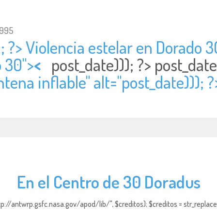
1995
; ?> Violencia estelar en Dorado 30
o 30">
<
post_date))); ?>
post_date
ena inflable" alt="
post_date))); 
En el Centro de 30 Doradus
http://antwrp.gsfc.nasa.gov/apod/lib/", $creditos); $creditos = str_replace (