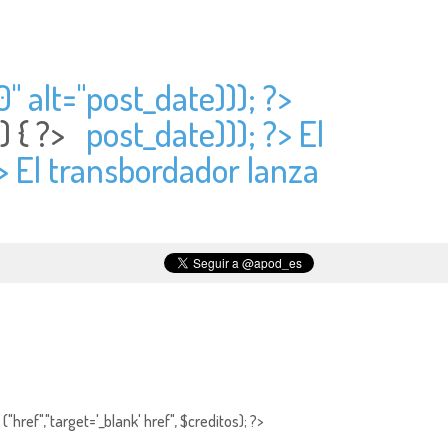
" alt="
post_date))); ?>
) { ?>
post_date))); ?> El
?> El transbordador lanza
"href","target='_blank' href", $creditos); ?>