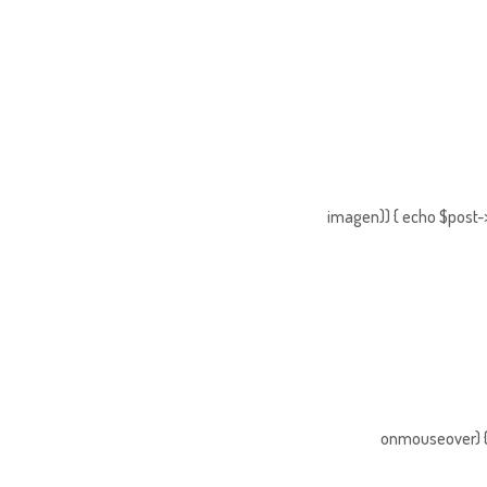
imagen)) { echo $post->
onmouseover) { 