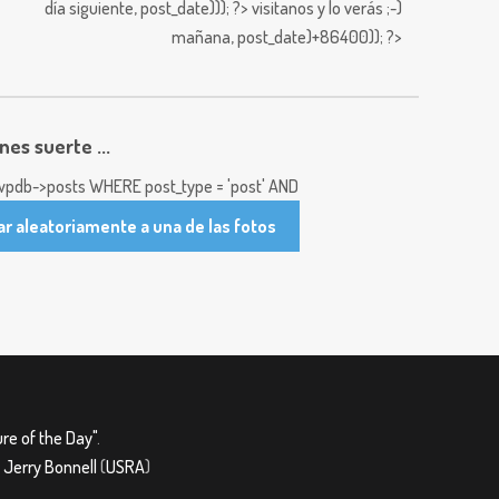
día siguiente,
post_date))); ?>
visitanos y lo verás ;-)
mañana,
post_date)+86400)); ?>
enes suerte ...
pdb->posts WHERE post_type = 'post' AND
ar aleatoriamente a una de las fotos
re of the Day"
.
&
Jerry Bonnell
(
USRA
)