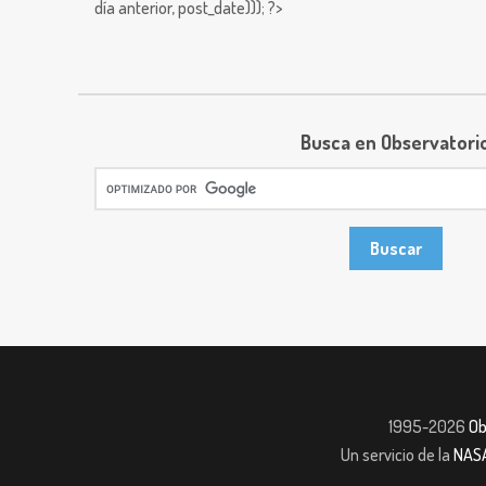
día anterior,
post_date))); ?>
Busca en Observatori
1995-2026
Ob
Un servicio de la
NAS