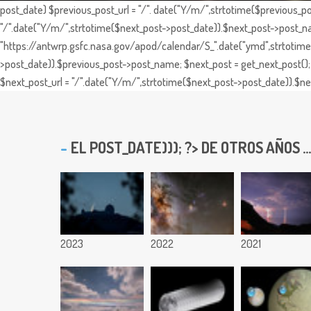
post_date) $previous_post_url = "/". date("Y/m/",strtotime($previous_po
"/".date("Y/m/",strtotime($next_post->post_date)).$next_post->post_nam
"https://antwrp.gsfc.nasa.gov/apod/calendar/S_".date("ymd",strtotime($
>post_date)).$previous_post->post_name; $next_post = get_next_post(); 
$next_post_url = "/".date("Y/m/",strtotime($next_post->post_date)).$nex
EL
POST_DATE))); ?> DE OTROS AÑOS ...
2023
2022
2021