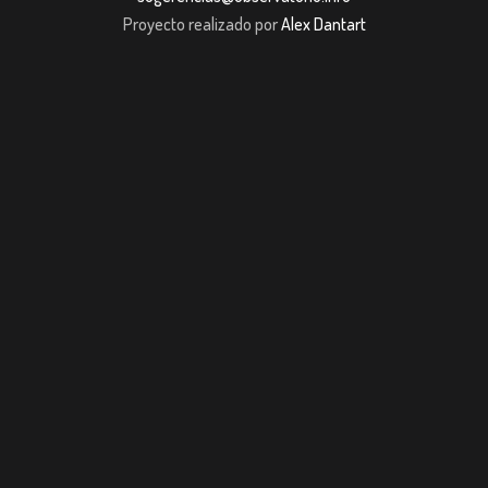
Proyecto realizado por
Alex Dantart
asibom giriş
casibom giriş
Jojobet
casibom giriş