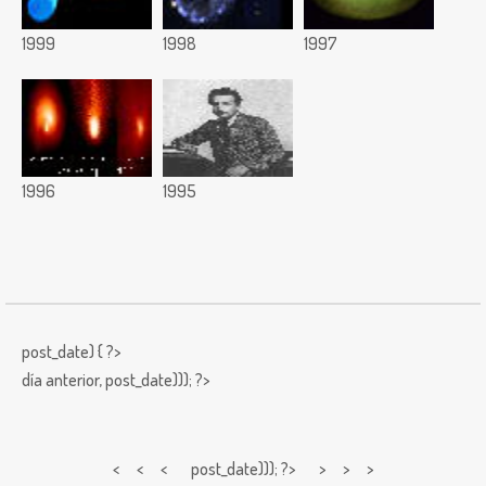
1999
1998
1997
1996
1995
post_date) { ?>
día anterior,
post_date))); ?>
< < <
post_date))); ?> > > >