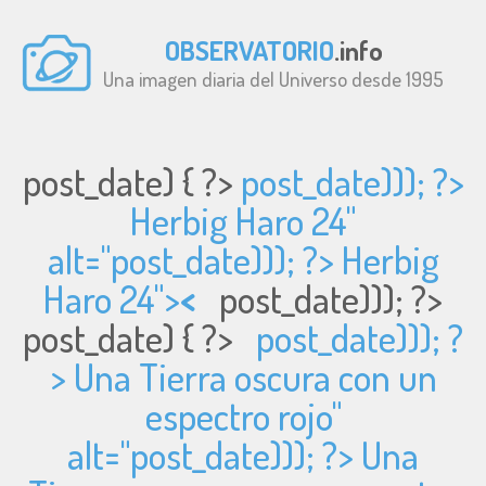
OBSERVATORIO
.info
Una imagen diaria del Universo desde 1995
post_date) { ?>
post_date))); ?>
Herbig Haro 24"
alt="
post_date))); ?> Herbig
Haro 24">
<
post_date))); ?>
post_date) { ?>
post_date))); ?
> Una Tierra oscura con un
espectro rojo"
alt="
post_date))); ?> Una