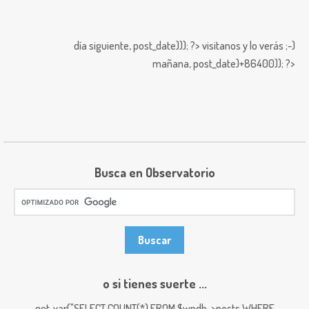
día siguiente,
post_date))); ?>
visitanos y lo verás ;-)
mañana,
post_date)+86400)); ?>
Busca en Observatorio
o si tienes suerte ...
get_var("SELECT COUNT(*) FROM $wpdb->posts WHERE