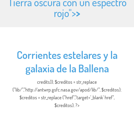
Tierra oscura con un espectro
rojo">
>
Corrientes estelares y la
galaxia de la Ballena
credits)); $creditos = str_replace
("lib/","http://antwrp.gsfc.nasa.gov/apod/lib/", $creditos);
$creditos = str_replace ("href","target='_blank' href",
$creditos); ?>