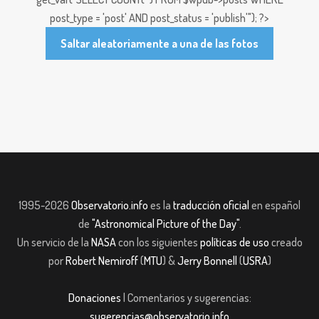
post_type = 'post' AND post_status = 'publish'"); ?>
Saltar aleatoriamente a una de las fotos
1995-2026
Observatorio.info
es la
traducción oficial
en español
de
"Astronomical Picture of the Day"
.
Un servicio de la
NASA
con los siguientes
políticas de uso
creado
por
Robert Nemiroff
(
MTU
) &
Jerry Bonnell
(
USRA
)
Donaciones
| Comentarios y sugerencias:
sugerencias@observatorio.info