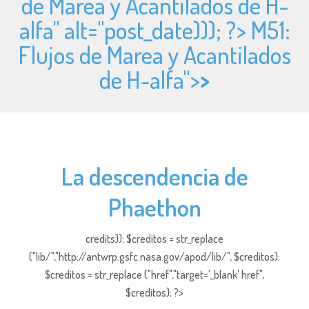
de Marea y Acantilados de H-
alfa" alt="
post_date))); ?> M51:
Flujos de Marea y Acantilados
de H-alfa">
>
La descendencia de
Phaethon
credits)); $creditos = str_replace
("lib/","http://antwrp.gsfc.nasa.gov/apod/lib/", $creditos);
$creditos = str_replace ("href","target='_blank' href",
$creditos); ?>