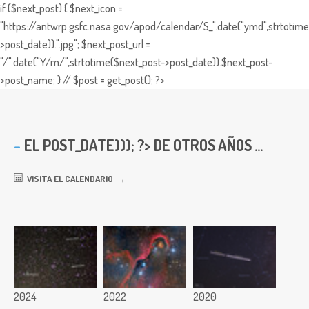
if ($next_post) { $next_icon =
"https://antwrp.gsfc.nasa.gov/apod/calendar/S_".date("ymd",strtotime
>post_date)).".jpg"; $next_post_url =
"/".date("Y/m/",strtotime($next_post->post_date)).$next_post-
>post_name; } // $post = get_post(); ?>
EL
POST_DATE))); ?> DE OTROS AÑOS ...
VISITA EL CALENDARIO
2024
2022
2020