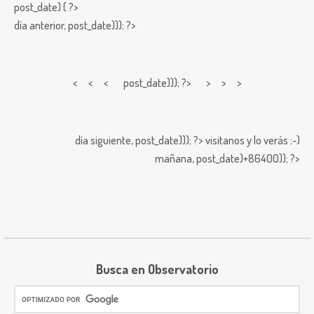
post_date) { ?>
día anterior,
post_date))); ?>
< < <
post_date))); ?> > > >
día siguiente,
post_date))); ?>
visitanos y lo verás ;-)
mañana,
post_date)+86400)); ?>
Busca en Observatorio