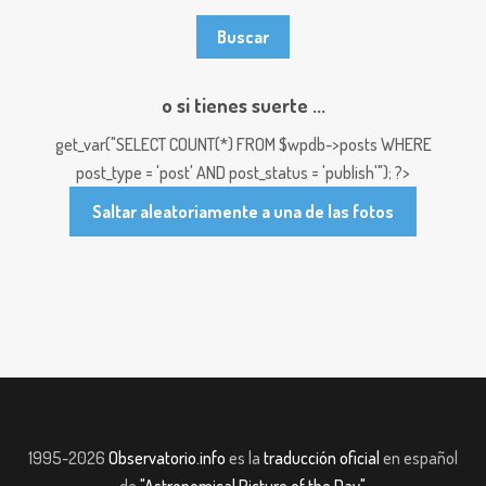
o si tienes suerte ...
get_var("SELECT COUNT(*) FROM $wpdb->posts WHERE
post_type = 'post' AND post_status = 'publish'"); ?>
Saltar aleatoriamente a una de las fotos
1995-2026
Observatorio.info
es la
traducción oficial
en español
de
"Astronomical Picture of the Day"
.