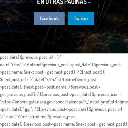
EN OTRAS PÁGINAS
Facebook
Twitter
post_date) $previous_post_url = "/".
date("Y/m/",strtotime($previous_post->post_date)).$previous_post-
>post_name; $next_post = get_next_post(); if ($next_post) {
$next_post_url = "/".date("Y/m/",strtotime($next_post-
>post_date)).$next_post->post_name; } $previous_post =
get_previous_post(); if ($previous_post->post_date) $previous_icon =
"https://antwrp.gsfc.nasa.gov/apod/calendar/S_".date("ymd",strtotime
>post_date)).".jpg"; if ($previous_post->post_date) $previous_post_url =
"/". date("Y/m/",strtotime($previous_post-
>post_date)).$previous_post->post_name; $next_post = get_next_post();