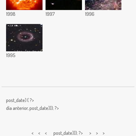
1998
1997
1996
1995
post_date) { ?>
día anterior,
post_date))); ?>
< < <
post_date))); ?> > > >