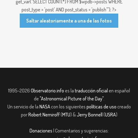
get_var("SELECT COUNT(*) FROM $wpdb->posts WHERE
post_type = 'post' AND post_status = 'publish'"); ?>
Saltar aleatoriamente a una de las fotos
1995-2026
Observatorio.info
es la
traducción oficial
en español
de
"Astronomical Picture of the Day"
.
Un servicio de la
NASA
con los siguientes
políticas de uso
creado
por
Robert Nemiroff
(
MTU
) &
Jerry Bonnell
(
USRA
)
Donaciones
| Comentarios y sugerencias: