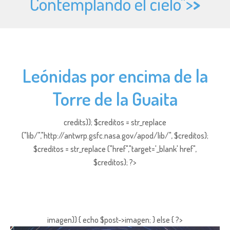
Contemplando el cielo">
>
Leónidas por encima de la
Torre de la Guaita
credits)); $creditos = str_replace
("lib/","http://antwrp.gsfc.nasa.gov/apod/lib/", $creditos);
$creditos = str_replace ("href","target='_blank' href",
$creditos); ?>
imagen)) { echo $post->imagen; } else { ?>