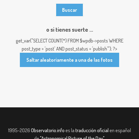
o si tienes suerte ...
get_var("SELECT COUNT(*) FROM $wpdb->posts WHERE
post_type = 'post' AND post_status = 'publish'"); ?>
Saltar aleatoriamente a una de las fotos
1995-2026
Observatorio.info
es la
traducción oficial
en español
de
"Astronomical Picture of the Day"
.