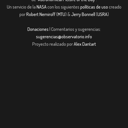
Un servicio de la
NASA
con los siguientes
políticas de uso
creado
por
Robert Nemiroff
(
MTU
) &
Jerry Bonnell
(
USRA
)
Donaciones
| Comentarios y sugerencias:
sugerencias@observatorio.info
Proyecto realizado por
Alex Dantart
ş
casibom giriş
casibom giriş
Jojobet
casibom giriş