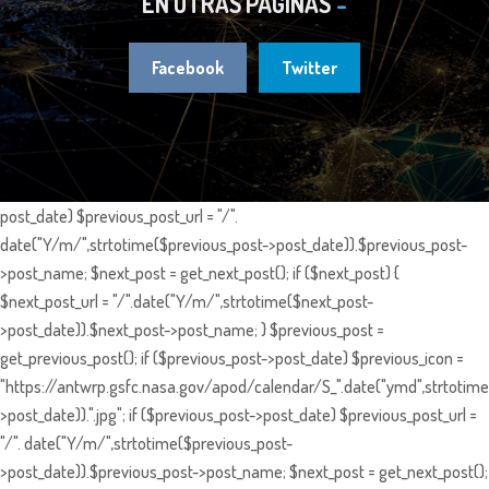
EN OTRAS PÁGINAS
Facebook
Twitter
post_date) $previous_post_url = "/".
date("Y/m/",strtotime($previous_post->post_date)).$previous_post-
>post_name; $next_post = get_next_post(); if ($next_post) {
$next_post_url = "/".date("Y/m/",strtotime($next_post-
>post_date)).$next_post->post_name; } $previous_post =
get_previous_post(); if ($previous_post->post_date) $previous_icon =
"https://antwrp.gsfc.nasa.gov/apod/calendar/S_".date("ymd",strtotime
>post_date)).".jpg"; if ($previous_post->post_date) $previous_post_url =
"/". date("Y/m/",strtotime($previous_post-
>post_date)).$previous_post->post_name; $next_post = get_next_post();