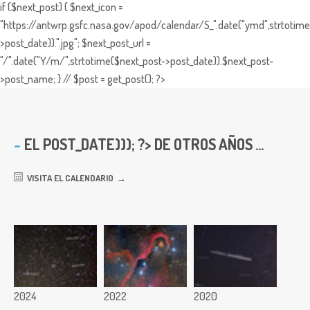
if ($next_post) { $next_icon =
"https://antwrp.gsfc.nasa.gov/apod/calendar/S_".date("ymd",strtotime
>post_date)).".jpg"; $next_post_url =
"/".date("Y/m/",strtotime($next_post->post_date)).$next_post-
>post_name; } // $post = get_post(); ?>
EL
POST_DATE))); ?> DE OTROS AÑOS ...
VISITA EL CALENDARIO
2024
2022
2020