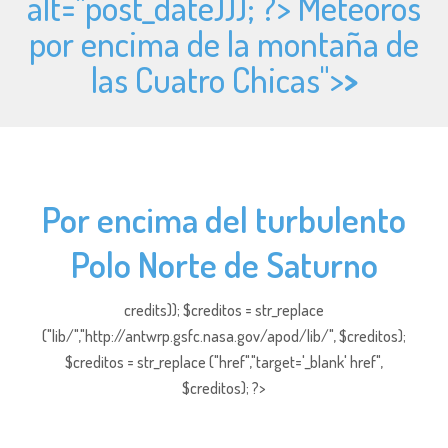
alt="
post_date))); ?> Meteoros
por encima de la montaña de
las Cuatro Chicas">
>
Por encima del turbulento
Polo Norte de Saturno
credits)); $creditos = str_replace
("lib/","http://antwrp.gsfc.nasa.gov/apod/lib/", $creditos);
$creditos = str_replace ("href","target='_blank' href",
$creditos); ?>