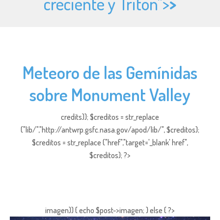
creciente y Tritón">
>
Meteoro de las Gemínidas
sobre Monument Valley
credits)); $creditos = str_replace
("lib/","http://antwrp.gsfc.nasa.gov/apod/lib/", $creditos);
$creditos = str_replace ("href","target='_blank' href",
$creditos); ?>
imagen)) { echo $post->imagen; } else { ?>