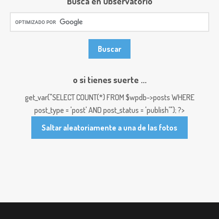
Busca en Observatorio
o si tienes suerte ...
get_var("SELECT COUNT(*) FROM $wpdb->posts WHERE
post_type = 'post' AND post_status = 'publish'"); ?>
Saltar aleatoriamente a una de las fotos