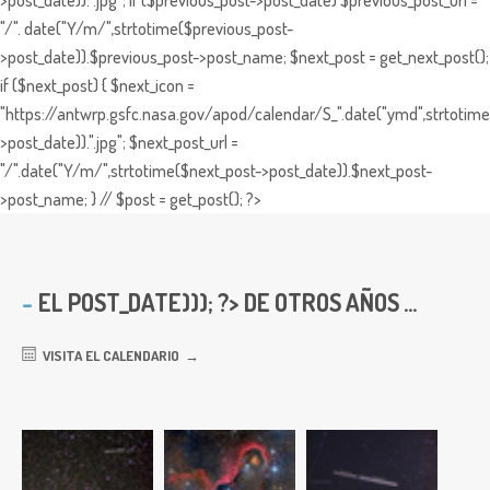
>post_date)).".jpg"; if ($previous_post->post_date) $previous_post_url =
"/". date("Y/m/",strtotime($previous_post-
>post_date)).$previous_post->post_name; $next_post = get_next_post();
if ($next_post) { $next_icon =
"https://antwrp.gsfc.nasa.gov/apod/calendar/S_".date("ymd",strtotime
>post_date)).".jpg"; $next_post_url =
"/".date("Y/m/",strtotime($next_post->post_date)).$next_post-
>post_name; } // $post = get_post(); ?>
EL
POST_DATE))); ?> DE OTROS AÑOS ...
VISITA EL CALENDARIO