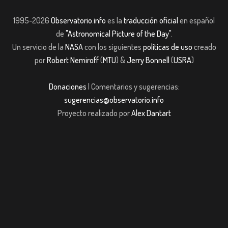
1995-2026
Observatorio.info
es la
traducción oficial
en español
de
"Astronomical Picture of the Day"
.
Un servicio de la
NASA
con los siguientes
políticas de uso
creado
por
Robert Nemiroff
(
MTU
) &
Jerry Bonnell
(
USRA
)
Donaciones
| Comentarios y sugerencias:
sugerencias@observatorio.info
Proyecto realizado por
Alex Dantart
om giriş
casibom giriş
Jojobet
casibom giriş