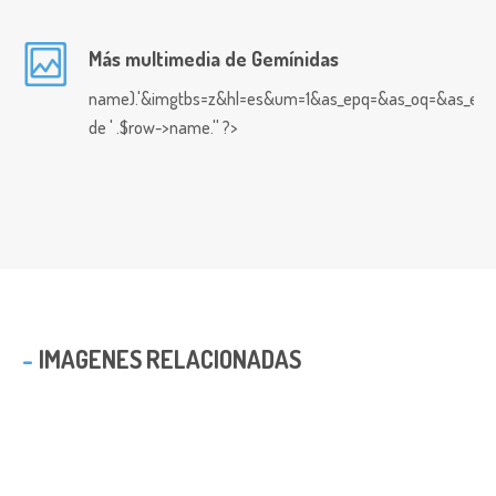
Más multimedia de Gemínidas
name).'&imgtbs=z&hl=es&um=1&as_epq=&as_oq=&as_eq=&i
de ' .$row->name.'' ?>
IMAGENES RELACIONADAS