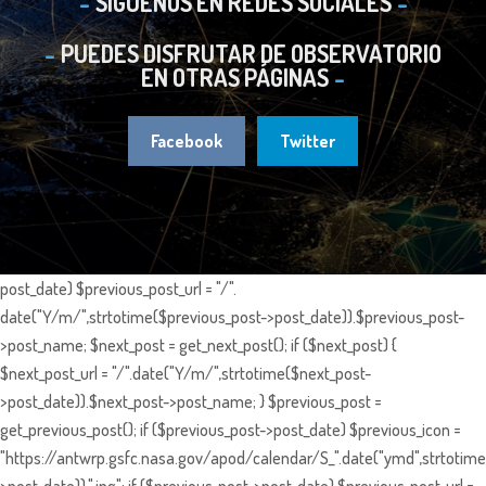
SIGUENOS EN REDES SOCIALES
PUEDES DISFRUTAR DE OBSERVATORIO
EN OTRAS PÁGINAS
Facebook
Twitter
post_date) $previous_post_url = "/".
date("Y/m/",strtotime($previous_post->post_date)).$previous_post-
>post_name; $next_post = get_next_post(); if ($next_post) {
$next_post_url = "/".date("Y/m/",strtotime($next_post-
>post_date)).$next_post->post_name; } $previous_post =
get_previous_post(); if ($previous_post->post_date) $previous_icon =
"https://antwrp.gsfc.nasa.gov/apod/calendar/S_".date("ymd",strtotime