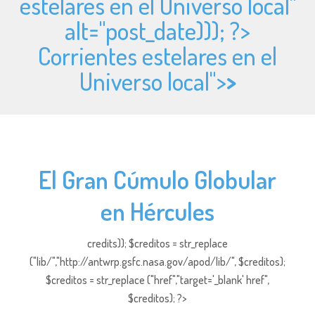
estelares en el Universo local"
alt="
post_date))); ?>
Corrientes estelares en el
Universo local">
>
El Gran Cúmulo Globular
en Hércules
credits)); $creditos = str_replace
("lib/","http://antwrp.gsfc.nasa.gov/apod/lib/", $creditos);
$creditos = str_replace ("href","target='_blank' href",
$creditos); ?>