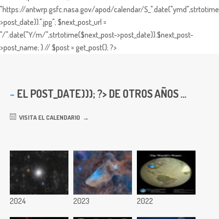
"https://antwrp.gsfc.nasa.gov/apod/calendar/S_".date("ymd",strtotime
>post_date)).".jpg"; $next_post_url =
"/".date("Y/m/",strtotime($next_post->post_date)).$next_post-
>post_name; } // $post = get_post(); ?>
EL
POST_DATE))); ?> DE OTROS AÑOS ...
VISITA EL CALENDARIO
2024
2023
2022