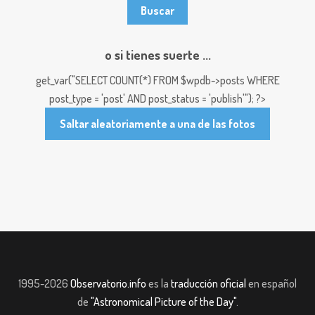
o si tienes suerte ...
get_var("SELECT COUNT(*) FROM $wpdb->posts WHERE
post_type = 'post' AND post_status = 'publish'"); ?>
Saltar aleatoriamente a una de las fotos
1995-2026
Observatorio.info
es la
traducción oficial
en español
de
"Astronomical Picture of the Day"
.