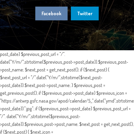
Facebook
Twitter
post_date) $previous_post_url = "/".
date("Y/m/",strtotime($previous_post->post_date)).$previous_post-
>post_name; $next_post = get_next_post(); if ($next_post) {
$next_post_url = "/".date("Y/m/",strtotime($next_post-
>post_date)).$next_post->post_name; } $previous_post =
get_previous_post(); if ($previous_post->post_date) $previous_icon =
"https://antwrp.gsfc.nasa.gov/apod/calendar/S_".date("ymd",strtotime
>post_date)).".jpg"; if ($previous_post->post_date) $previous_post_url =
"/". date("Y/m/",strtotime($previous_post-
>post_date)).$previous_post->post_name; $next_post = get_next_post();
if ($next_post) { $next_icon =