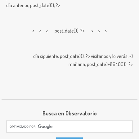
día anterior,
post_date))); ?>
< < <
post_date))); ?> > > >
día siguiente,
post_date))); ?>
visitanos y lo verás ;-)
mañana,
post_date)+86400)); ?>
Busca en Observatorio