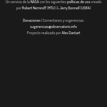
Un servicio de la
NASA
con los siguientes
políticas de uso
creado
por
Robert Nemiroff
(
MTU
) &
Jerry Bonnell
(
USRA
)
Donaciones
| Comentarios y sugerencias:
sugerencias@observatorio.info
Proyecto realizado por
Alex Dantart
m giriş