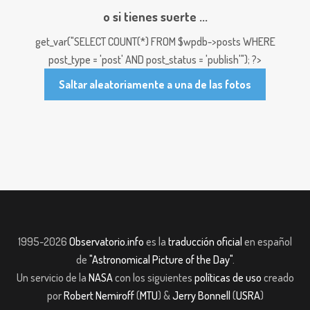
o si tienes suerte ...
get_var("SELECT COUNT(*) FROM $wpdb->posts WHERE
post_type = 'post' AND post_status = 'publish'"); ?>
Saltar aleatoriamente a una de las fotos
1995-2026
Observatorio.info
es la
traducción oficial
en español
de
"Astronomical Picture of the Day"
.
Un servicio de la
NASA
con los siguientes
políticas de uso
creado
por
Robert Nemiroff
(
MTU
) &
Jerry Bonnell
(
USRA
)