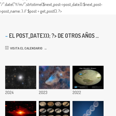
"/".date("Y/m/",strtotime($next_post->post_date)).$next_post-
>post_name; } // $post = get_post(); ?>
EL
POST_DATE))); ?> DE OTROS AÑOS ...
VISITA EL CALENDARIO
2024
2023
2022