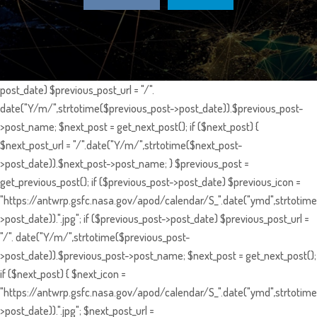
post_date) $previous_post_url = "/".
date("Y/m/",strtotime($previous_post->post_date)).$previous_post-
>post_name; $next_post = get_next_post(); if ($next_post) {
$next_post_url = "/".date("Y/m/",strtotime($next_post-
>post_date)).$next_post->post_name; } $previous_post =
get_previous_post(); if ($previous_post->post_date) $previous_icon =
"https://antwrp.gsfc.nasa.gov/apod/calendar/S_".date("ymd",strtotime
>post_date)).".jpg"; if ($previous_post->post_date) $previous_post_url =
"/". date("Y/m/",strtotime($previous_post-
>post_date)).$previous_post->post_name; $next_post = get_next_post();
if ($next_post) { $next_icon =
"https://antwrp.gsfc.nasa.gov/apod/calendar/S_".date("ymd",strtotime
>post_date)).".jpg"; $next_post_url =