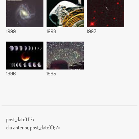
1999
1998
1997
1996
1995
post_date) { ?>
día anterior,
post_date))); ?>