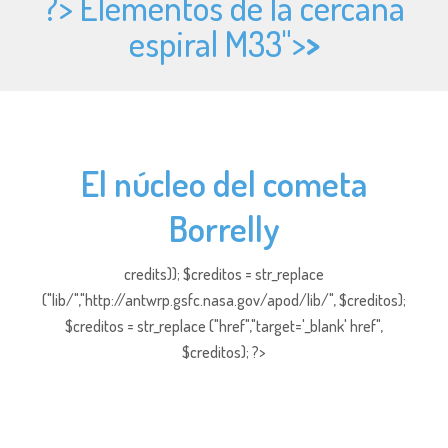
?> Elementos de la cercana
espiral M33">
>
El núcleo del cometa
Borrelly
credits)); $creditos = str_replace
("lib/","http://antwrp.gsfc.nasa.gov/apod/lib/", $creditos);
$creditos = str_replace ("href","target='_blank' href",
$creditos); ?>