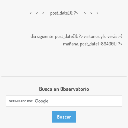
< < <
post_date))); ?> > > >
día siguiente,
post_date))); ?>
visitanos y lo verás ;-)
mañana,
post_date)+86400)); ?>
Busca en Observatorio