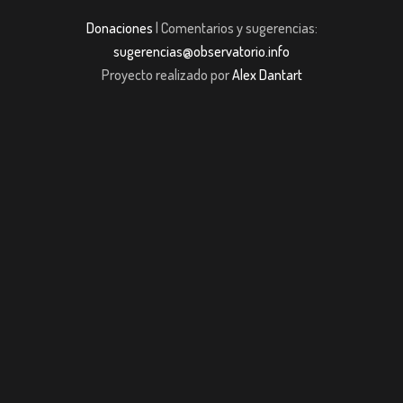
Donaciones
| Comentarios y sugerencias:
sugerencias@observatorio.info
Proyecto realizado por
Alex Dantart
t
Casibom