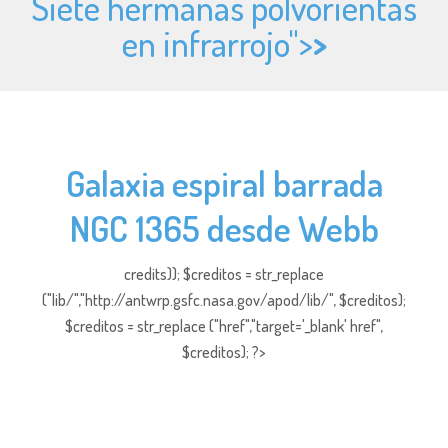
Siete hermanas polvorientas
en infrarrojo">
>
Galaxia espiral barrada
NGC 1365 desde Webb
credits)); $creditos = str_replace
("lib/","http://antwrp.gsfc.nasa.gov/apod/lib/", $creditos);
$creditos = str_replace ("href","target='_blank' href",
$creditos); ?>