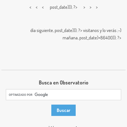
< < <
post_date))); ?> > > >
día siguiente,
post_date))); ?>
visitanos y lo verás ;-)
mañana,
post_date)+86400)); ?>
Busca en Observatorio