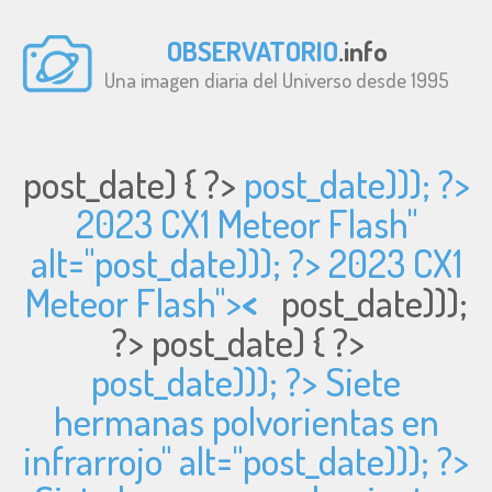
OBSERVATORIO
.info
Una imagen diaria del Universo desde 1995
post_date) { ?>
post_date))); ?>
2023 CX1 Meteor Flash"
alt="
post_date))); ?> 2023 CX1
Meteor Flash">
<
post_date)));
?>
post_date) { ?>
post_date))); ?> Siete
hermanas polvorientas en
infrarrojo" alt="
post_date))); ?>