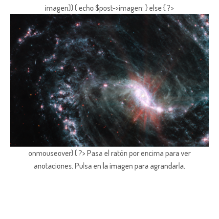
imagen)) { echo $post->imagen; } else { ?>
onmouseover) { ?> Pasa el ratón por encima para ver
anotaciones.
Pulsa en la imagen para agrandarla.