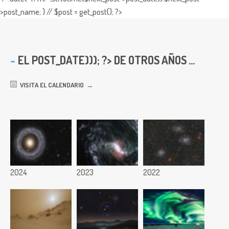
>post_name; } // $post = get_post(); ?>
EL
POST_DATE))); ?> DE OTROS AÑOS ...
VISITA EL CALENDARIO
2024
2023
2022