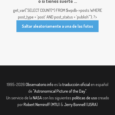
o si tienes suerte ...
get_var("SELECT COUNT(*) FROM $wpdb->posts WHERE
post_type = 'post' AND post_status = 'publish'"); ?>
Saltar aleatoriamente a una de las fotos
1995-2026
Observatorio.info
es la
traducción oficial
en español
de
"Astronomical Picture of the Day"
.
Un servicio de la
NASA
con los siguientes
políticas de uso
creado
por
Robert Nemiroff
(
MTU
) &
Jerry Bonnell
(
USRA
)