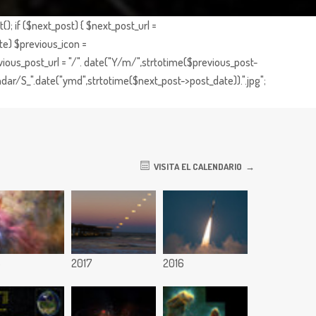
; if ($next_post) { $next_post_url =
te) $previous_icon =
ious_post_url = "/". date("Y/m/",strtotime($previous_post-
dar/S_".date("ymd",strtotime($next_post->post_date)).".jpg";
VISITA EL CALENDARIO
8
2017
2016