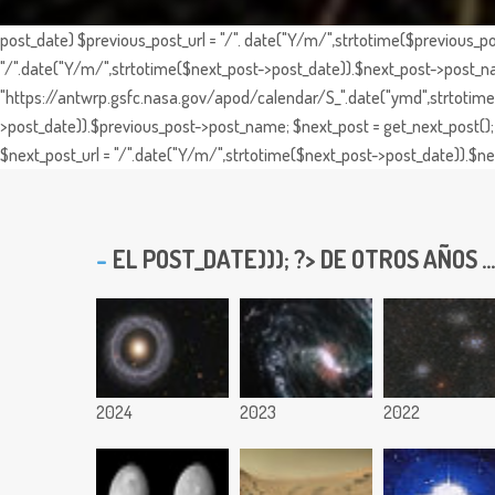
post_date) $previous_post_url = "/". date("Y/m/",strtotime($previous_po
"/".date("Y/m/",strtotime($next_post->post_date)).$next_post->post_nam
"https://antwrp.gsfc.nasa.gov/apod/calendar/S_".date("ymd",strtotime($
>post_date)).$previous_post->post_name; $next_post = get_next_post(); 
$next_post_url = "/".date("Y/m/",strtotime($next_post->post_date)).$nex
EL
POST_DATE))); ?> DE OTROS AÑOS ...
2024
2023
2022