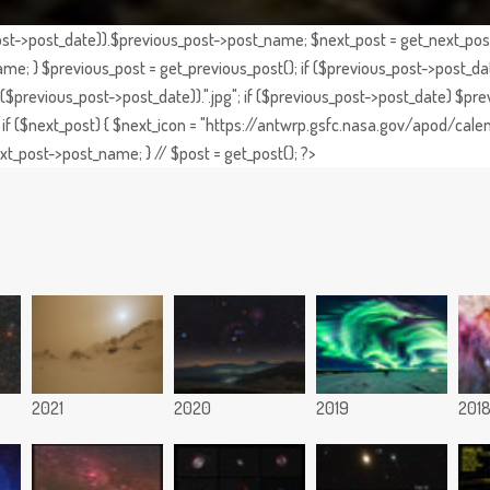
st->post_date)).$previous_post->post_name; $next_post = get_next_post()
e; } $previous_post = get_previous_post(); if ($previous_post->post_da
previous_post->post_date)).".jpg"; if ($previous_post->post_date) $prev
if ($next_post) { $next_icon = "https://antwrp.gsfc.nasa.gov/apod/calen
t_post->post_name; } // $post = get_post(); ?>
2021
2020
2019
201