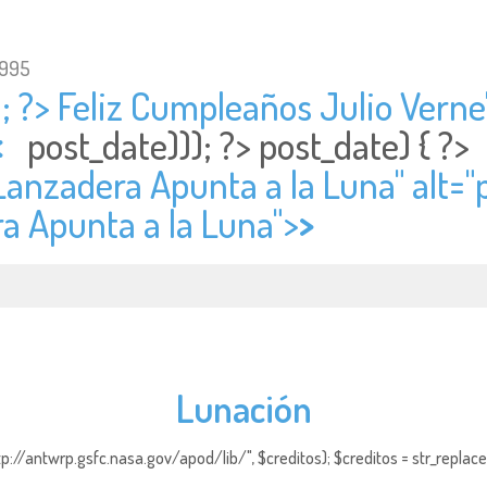
1995
; ?> Feliz Cumpleaños Julio Verne"
<
post_date))); ?>
post_date) { ?
anzadera Apunta a la Luna" alt="
a Apunta a la Luna">
>
Lunación
http://antwrp.gsfc.nasa.gov/apod/lib/", $creditos); $creditos = str_replace (