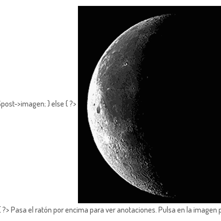
post->imagen; } else { ?>
?> Pasa el ratón por encima para ver anotaciones.
Pulsa en la imagen 