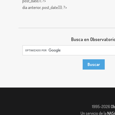
post_date) { ?>
día anterior,
post_date))); ?>
Busca en Observatori
1995-2026
Ob
Un servicio de la
NAS