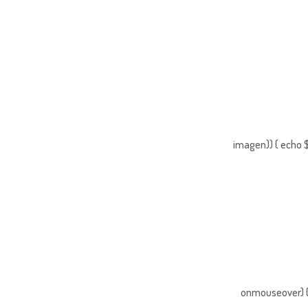
imagen)) { echo $
onmouseover) { 