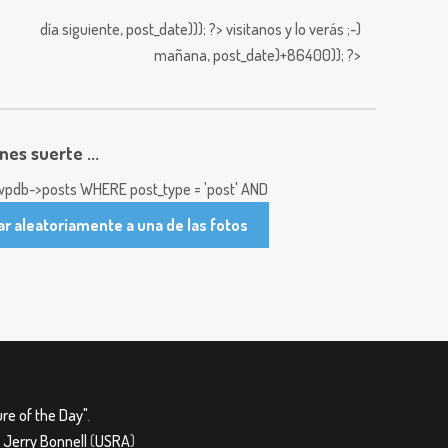
día siguiente,
post_date))); ?>
visitanos y lo verás ;-)
mañana,
post_date)+86400)); ?>
enes suerte ...
pdb->posts WHERE post_type = 'post' AND
ar aleatoriamente a una de las fotos
re of the Day"
.
&
Jerry Bonnell
(
USRA
)