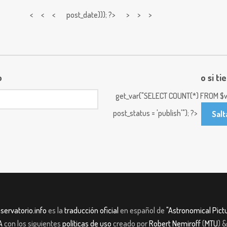
< < <
post_date))); ?> > > >
o
o si ti
get_var("SELECT COUNT(*) FROM $w
post_status = 'publish'"); ?>
Salt
servatorio.info
es la
traducción oficial
en español de
"Astronomical Pictu
A
con los siguientes
políticas de uso
creado por
Robert Nemiroff
(
MTU
) 