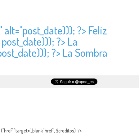
 alt="
post_date))); ?> Feliz
>
post_date))); ?> La
post_date))); ?> La Sombra
"href","target='_blank' href", $creditos); ?>