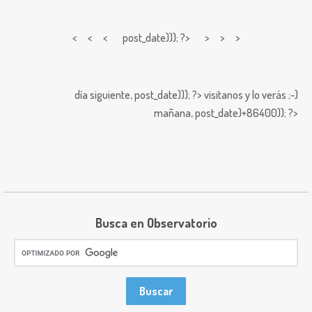
< < <
post_date))); ?> > > >
día siguiente,
post_date))); ?>
visitanos y lo verás ;-)
mañana,
post_date)+86400)); ?>
Busca en Observatorio