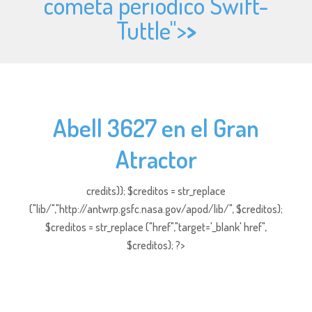
cometa periódico Swift-
Tuttle">
>
Abell 3627 en el Gran
Atractor
credits)); $creditos = str_replace
("lib/","http://antwrp.gsfc.nasa.gov/apod/lib/", $creditos);
$creditos = str_replace ("href","target='_blank' href",
$creditos); ?>