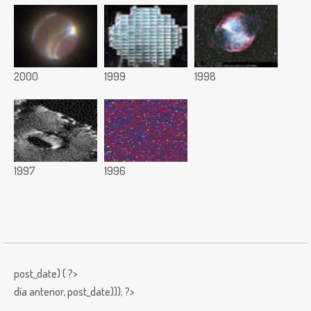
2000
1999
1998
1997
1996
post_date) { ?>
día anterior,
post_date))); ?>