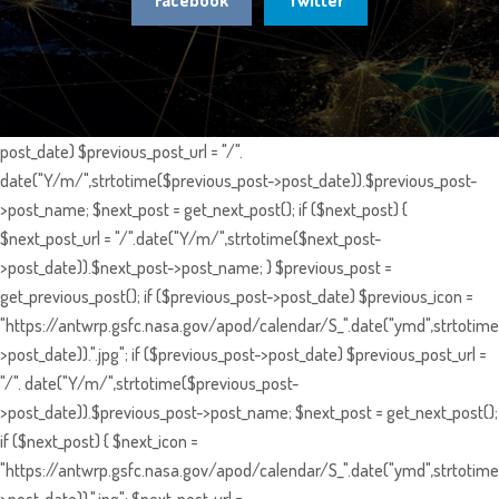
Facebook
Twitter
post_date) $previous_post_url = "/".
date("Y/m/",strtotime($previous_post->post_date)).$previous_post-
>post_name; $next_post = get_next_post(); if ($next_post) {
$next_post_url = "/".date("Y/m/",strtotime($next_post-
>post_date)).$next_post->post_name; } $previous_post =
get_previous_post(); if ($previous_post->post_date) $previous_icon =
"https://antwrp.gsfc.nasa.gov/apod/calendar/S_".date("ymd",strtotime
>post_date)).".jpg"; if ($previous_post->post_date) $previous_post_url =
"/". date("Y/m/",strtotime($previous_post-
>post_date)).$previous_post->post_name; $next_post = get_next_post();
if ($next_post) { $next_icon =
"https://antwrp.gsfc.nasa.gov/apod/calendar/S_".date("ymd",strtotime