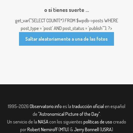
o si tienes suerte ...
get_var("SELECT COUNT(*) FROM $wpdb->posts WHERE
post_type = 'post' AND post_status = 'publish'"); ?>
Saltar aleatoriamente a una de las fotos
1995-2026
Observatorio.info
es la
traducción oficial
en español
de
"Astronomical Picture of the Day"
.
Un servicio de la
NASA
con los siguientes
políticas de uso
creado
por
Robert Nemiroff
(
MTU
) &
Jerry Bonnell
(
USRA
)