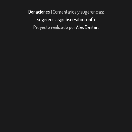
Donaciones
| Comentarios y sugerencias:
sugerencias@observatorio.info
Proyecto realizado por
Alex Dantart
et
Casibom