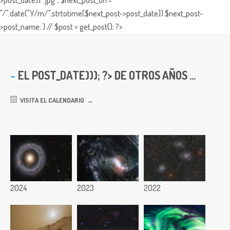
>post_date)).".jpg"; $next_post_url =
"/".date("Y/m/",strtotime($next_post->post_date)).$next_post-
>post_name; } // $post = get_post(); ?>
EL
POST_DATE))); ?> DE OTROS AÑOS ...
VISITA EL CALENDARIO
2024
2023
2022