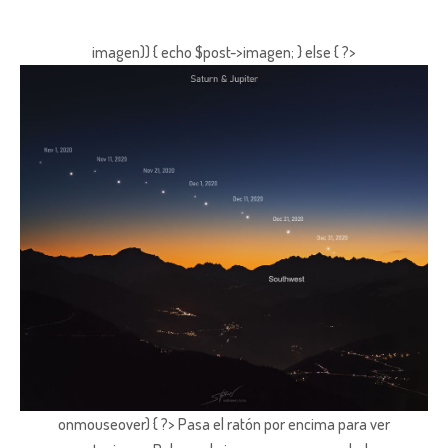
imagen)) { echo $post->imagen; } else { ?>
onmouseover) { ?> Pasa el ratón por encima para ver