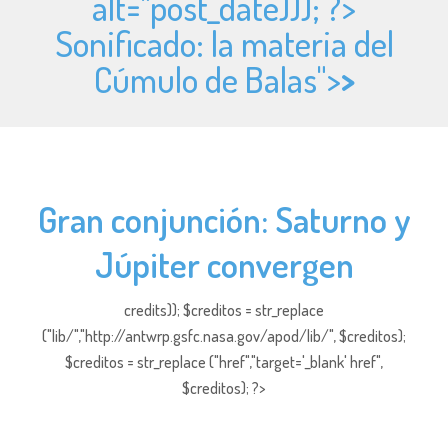
alt="
post_date))); ?>
Sonificado: la materia del
Cúmulo de Balas">
>
Gran conjunción: Saturno y
Júpiter convergen
credits)); $creditos = str_replace
("lib/","http://antwrp.gsfc.nasa.gov/apod/lib/", $creditos);
$creditos = str_replace ("href","target='_blank' href",
$creditos); ?>