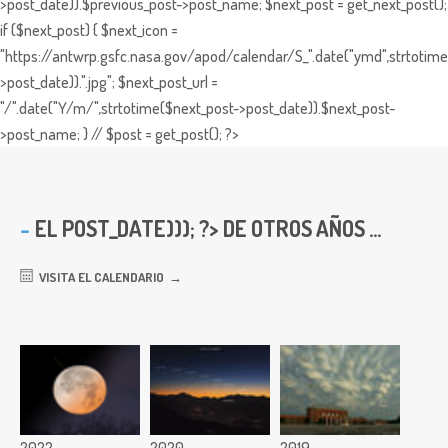
>post_date)).$previous_post->post_name; $next_post = get_next_post();
if ($next_post) { $next_icon =
"https://antwrp.gsfc.nasa.gov/apod/calendar/S_".date("ymd",strtotime
>post_date)).".jpg"; $next_post_url =
"/".date("Y/m/",strtotime($next_post->post_date)).$next_post-
>post_name; } // $post = get_post(); ?>
EL
POST_DATE))); ?> DE OTROS AÑOS ...
VISITA EL CALENDARIO