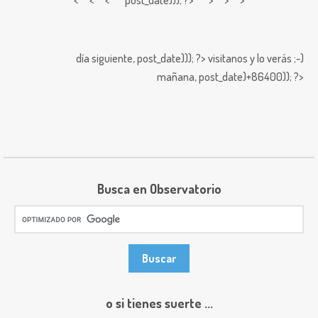
< < <
post_date))); ?> > > >
día siguiente,
post_date))); ?>
visitanos y lo verás ;-)
mañana,
post_date)+86400)); ?>
Busca en Observatorio
o si tienes suerte ...