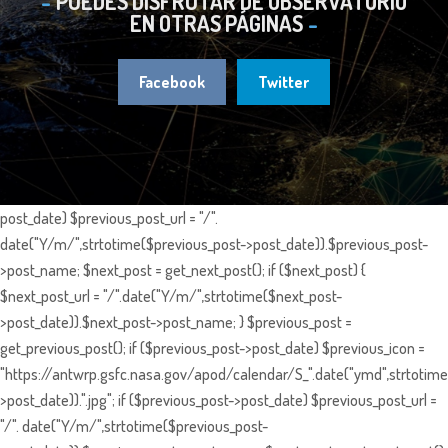
PUEDES DISFRUTAR DE OBSERVATORIO
EN OTRAS PÁGINAS
Facebook
Twitter
post_date) $previous_post_url = "/".
date("Y/m/",strtotime($previous_post->post_date)).$previous_post-
>post_name; $next_post = get_next_post(); if ($next_post) {
$next_post_url = "/".date("Y/m/",strtotime($next_post-
>post_date)).$next_post->post_name; } $previous_post =
get_previous_post(); if ($previous_post->post_date) $previous_icon =
"https://antwrp.gsfc.nasa.gov/apod/calendar/S_".date("ymd",strtotime
>post_date)).".jpg"; if ($previous_post->post_date) $previous_post_url =
"/". date("Y/m/",strtotime($previous_post-