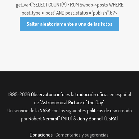
get_var("SELECT COUNT(*) FROM $wpdb->posts WHERE
post_type = 'post' AND post_status = 'publish'"); ?>
Saltar aleatoriamente a una de las fotos
1995-2026
Observatorio.info
es la
traducción oficial
en español
de
"Astronomical Picture of the Day"
.
Un servicio de la
NASA
con los siguientes
políticas de uso
creado
por
Robert Nemiroff
(
MTU
) &
Jerry Bonnell
(
USRA
)
Donaciones
| Comentarios y sugerencias: