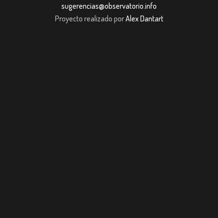
sugerencias@observatorio.info
Proyecto realizado por
Alex Dantart
pashabet
JOJOBET
casibom