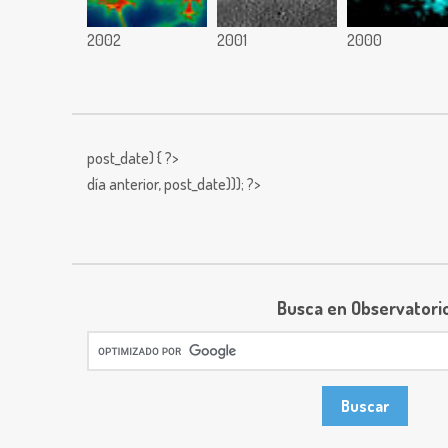
2002
2001
2000
post_date) { ?>
día anterior,
post_date))); ?>
Busca en Observatori