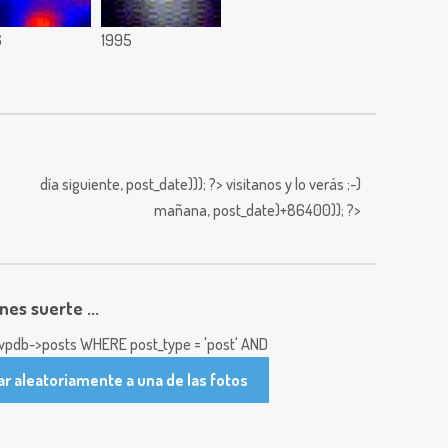
6
1995
día siguiente,
post_date))); ?>
visitanos y lo verás ;-)
mañana,
post_date)+86400)); ?>
enes suerte ...
pdb->posts WHERE post_type = 'post' AND
ar aleatoriamente a una de las fotos