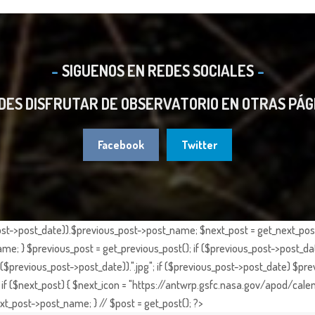
SIGUENOS EN REDES SOCIALES
DES DISFRUTAR DE OBSERVATORIO EN OTRAS PÁG
Facebook
Twitter
st->post_date)).$previous_post->post_name; $next_post = get_next_post()
e; } $previous_post = get_previous_post(); if ($previous_post->post_da
previous_post->post_date)).".jpg"; if ($previous_post->post_date) $prev
if ($next_post) { $next_icon = "https://antwrp.gsfc.nasa.gov/apod/calen
t_post->post_name; } // $post = get_post(); ?>