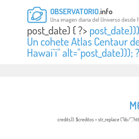
OBSERVATORIO
.info
Una imagen diaria del Universo desde 
post_date) { ?>
post_date)))
Un cohete Atlas Centaur d
Hawai`i" alt="
post_date))); 
M6
credits)); $creditos = str_replace ("lib/","