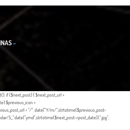
INAS
; if ($next_post) { $next_post_url =
te) $previous_icon =
ious_post_url = "/". date("Y/m/",strtotime($previous_post-
dar/S_".date("ymd",strtotime($next_post->post_date)).".jpg";