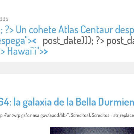
1995
; ?> Un cohete Atlas Centaur desp
espega">
<
post_date))); ?>
post_d
?> Hawai`i">
>
4: la galaxia de la Bella Durmie
http://antwrp.gsfc.nasa.gov/apod/lib/", $creditos); $creditos = str_replace (