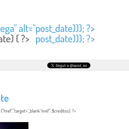
ega" alt="
post_date))); ?>
ate) { ?>
post_date))); ?>
nte
"href","target='_blank' href", $creditos); ?>