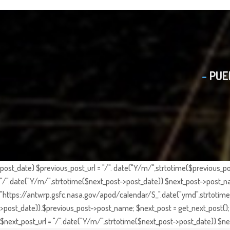
PUE
post_date) $previous_post_url = "/". date("Y/m/",strtotime($previous_po
"/".date("Y/m/",strtotime($next_post->post_date)).$next_post->post_nam
"https://antwrp.gsfc.nasa.gov/apod/calendar/S_".date("ymd",strtotime($
>post_date)).$previous_post->post_name; $next_post = get_next_post(); 
$next_post_url = "/".date("Y/m/",strtotime($next_post->post_date)).$nex