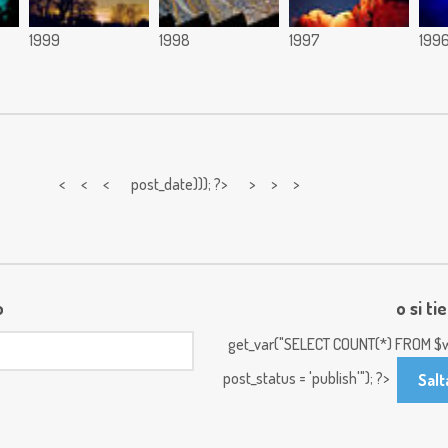
1999
1998
1997
199
< < <
post_date))); ?> > > >
o
o si ti
get_var("SELECT COUNT(*) FROM $w
post_status = 'publish'"); ?>
Salt