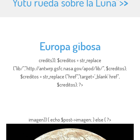
Yutu rueda sobre la Luna">
>
Europa gibosa
credits)); $creditos = str_replace
("lib/","http://antwrp.gsfc.nasa.gov/apod/lib/", $creditos);
$creditos = str_replace ("href","target='_blank' href",
$creditos); ?>
imagen)) { echo $post->imagen; } else { ?>