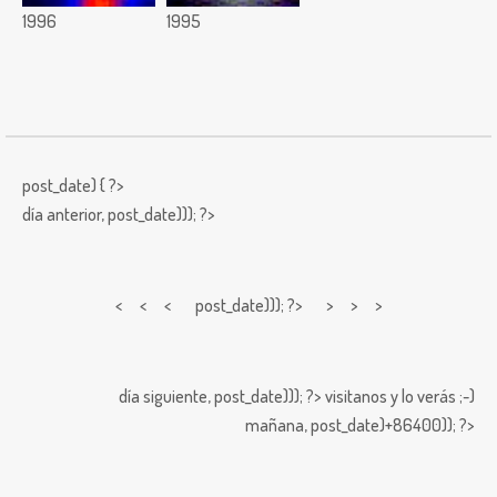
1996
1995
post_date) { ?>
día anterior,
post_date))); ?>
< < <
post_date))); ?> > > >
día siguiente,
post_date))); ?>
visitanos y lo verás ;-)
mañana,
post_date)+86400)); ?>