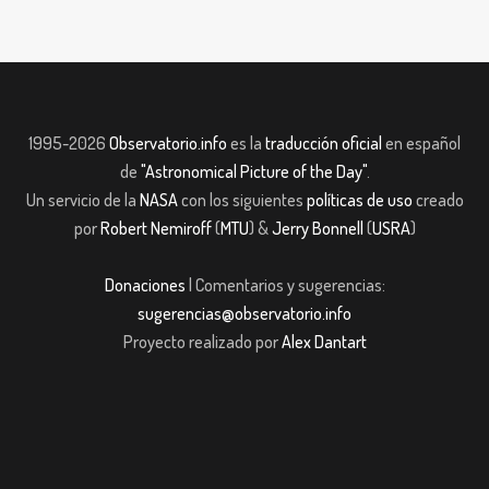
1995-2026
Observatorio.info
es la
traducción oficial
en español
de
"Astronomical Picture of the Day"
.
Un servicio de la
NASA
con los siguientes
políticas de uso
creado
por
Robert Nemiroff
(
MTU
) &
Jerry Bonnell
(
USRA
)
Donaciones
| Comentarios y sugerencias:
sugerencias@observatorio.info
Proyecto realizado por
Alex Dantart
sibom giriş
casibom giriş
Jojobet
casibom giriş