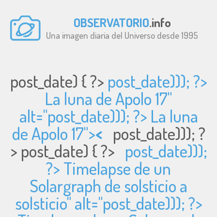
OBSERVATORIO
.info
Una imagen diaria del Universo desde 1995
post_date) { ?>
post_date))); ?>
La luna de Apolo 17"
alt="
post_date))); ?> La luna
de Apolo 17">
<
post_date))); ?
>
post_date) { ?>
post_date)));
?> Timelapse de un
Solargraph de solsticio a
solsticio" alt="
post_date))); ?>