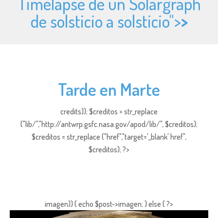
Timelapse de un Solargraph
de solsticio a solsticio">
>
Tarde en Marte
credits)); $creditos = str_replace
("lib/","http://antwrp.gsfc.nasa.gov/apod/lib/", $creditos);
$creditos = str_replace ("href","target='_blank' href",
$creditos); ?>
imagen)) { echo $post->imagen; } else { ?>