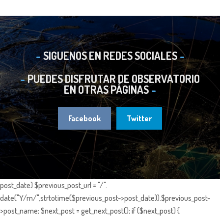
SIGUENOS EN REDES SOCIALES
PUEDES DISFRUTAR DE OBSERVATORIO
EN OTRAS PÁGINAS
Facebook
Twitter
post_date) $previous_post_url = "/".
date("Y/m/",strtotime($previous_post->post_date)).$previous_post-
>post_name; $next_post = get_next_post(); if ($next_post) {