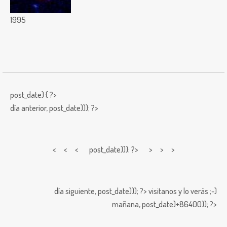
1995
post_date) { ?>
día anterior,
post_date))); ?>
< < <
post_date))); ?> > > >
día siguiente,
post_date))); ?>
visitanos y lo verás ;-)
mañana,
post_date)+86400)); ?>