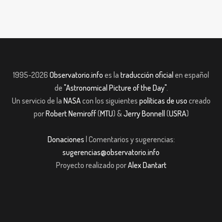
1995-2026
Observatorio.info
es la
traducción oficial
en español
de
"Astronomical Picture of the Day"
.
Un servicio de la
NASA
con los siguientes
políticas de uso
creado
por
Robert Nemiroff
(
MTU
) &
Jerry Bonnell
(
USRA
)
Donaciones
| Comentarios y sugerencias:
sugerencias@observatorio.info
Proyecto realizado por
Alex Dantart
ndpashabet
Casibom