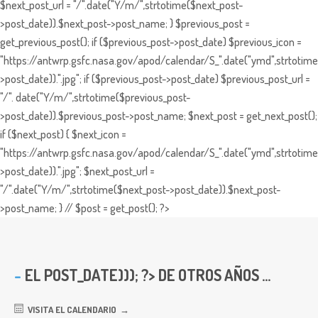
$next_post_url = "/".date("Y/m/",strtotime($next_post-
>post_date)).$next_post->post_name; } $previous_post =
get_previous_post(); if ($previous_post->post_date) $previous_icon =
"https://antwrp.gsfc.nasa.gov/apod/calendar/S_".date("ymd",strtotime
>post_date)).".jpg"; if ($previous_post->post_date) $previous_post_url =
"/". date("Y/m/",strtotime($previous_post-
>post_date)).$previous_post->post_name; $next_post = get_next_post();
if ($next_post) { $next_icon =
"https://antwrp.gsfc.nasa.gov/apod/calendar/S_".date("ymd",strtotime
>post_date)).".jpg"; $next_post_url =
"/".date("Y/m/",strtotime($next_post->post_date)).$next_post-
>post_name; } // $post = get_post(); ?>
EL
POST_DATE))); ?> DE OTROS AÑOS ...
VISITA EL CALENDARIO