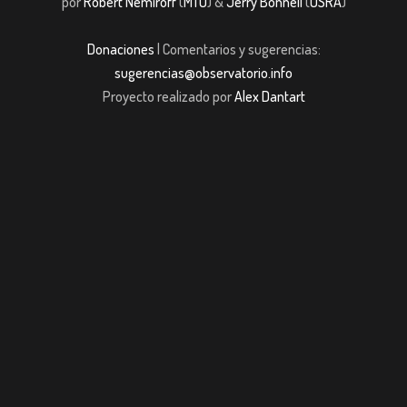
por
Robert Nemiroff
(
MTU
) &
Jerry Bonnell
(
USRA
)
Donaciones
| Comentarios y sugerencias:
sugerencias@observatorio.info
Proyecto realizado por
Alex Dantart
asibom giriş
casibom giriş
Jojobet
casibom giriş