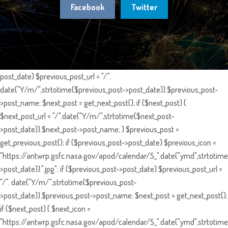
Facebook
Twitter
post_date) $previous_post_url = "/".
date("Y/m/",strtotime($previous_post->post_date)).$previous_post-
>post_name; $next_post = get_next_post(); if ($next_post) {
$next_post_url = "/".date("Y/m/",strtotime($next_post-
>post_date)).$next_post->post_name; } $previous_post =
get_previous_post(); if ($previous_post->post_date) $previous_icon =
"https://antwrp.gsfc.nasa.gov/apod/calendar/S_".date("ymd",strtotime
>post_date)).".jpg"; if ($previous_post->post_date) $previous_post_url =
"/". date("Y/m/",strtotime($previous_post-
>post_date)).$previous_post->post_name; $next_post = get_next_post();
if ($next_post) { $next_icon =
"https://antwrp.gsfc.nasa.gov/apod/calendar/S_".date("ymd",strtotime