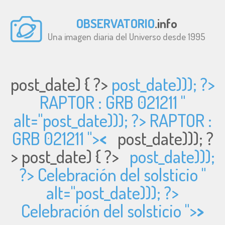
OBSERVATORIO
.info
Una imagen diaria del Universo desde 1995
post_date) { ?>
post_date))); ?>
RAPTOR : GRB 021211 "
alt="
post_date))); ?> RAPTOR :
GRB 021211 ">
<
post_date))); ?
>
post_date) { ?>
post_date)));
?> Celebración del solsticio "
alt="
post_date))); ?>
Celebración del solsticio ">
>