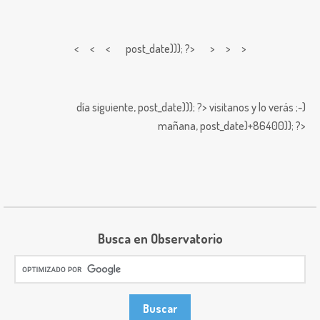
< < <
post_date))); ?> > > >
día siguiente,
post_date))); ?>
visitanos y lo verás ;-)
mañana,
post_date)+86400)); ?>
Busca en Observatorio