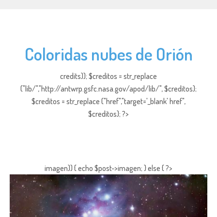
Coloridas nubes de Orión
credits)); $creditos = str_replace
("lib/","http://antwrp.gsfc.nasa.gov/apod/lib/", $creditos);
$creditos = str_replace ("href","target='_blank' href",
$creditos); ?>
imagen)) { echo $post->imagen; } else { ?>