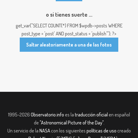
o si tienes suerte ...
get_var("SELECT COUNT(*) FROM $wpdb->posts WHERE
post_type = 'post' AND post_status = 'publish'"); ?>
Saltar aleatoriamente a una de las fotos
1995-2026
Observatorio.info
es la
traducción oficial
en español
de
"Astronomical Picture of the Day"
.
Un servicio de la
NASA
con los siguientes
políticas de uso
creado