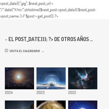
>post_date)).".jpg"; $next_post_url =
"/".date("Y/m/",strtotime($next_post->post_date)).$next_post-
>post_name; } // $post = get_post(); ?>
EL
POST_DATE))); ?> DE OTROS AÑOS ...
VISITA EL CALENDARIO
2024
2023
2022