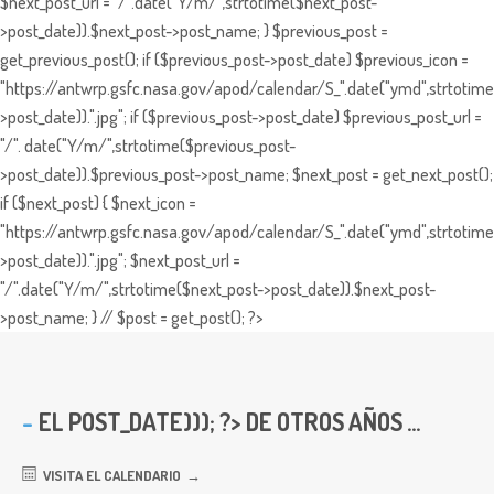
$next_post_url = "/".date("Y/m/",strtotime($next_post-
>post_date)).$next_post->post_name; } $previous_post =
get_previous_post(); if ($previous_post->post_date) $previous_icon =
"https://antwrp.gsfc.nasa.gov/apod/calendar/S_".date("ymd",strtotime
>post_date)).".jpg"; if ($previous_post->post_date) $previous_post_url =
"/". date("Y/m/",strtotime($previous_post-
>post_date)).$previous_post->post_name; $next_post = get_next_post();
if ($next_post) { $next_icon =
"https://antwrp.gsfc.nasa.gov/apod/calendar/S_".date("ymd",strtotime
>post_date)).".jpg"; $next_post_url =
"/".date("Y/m/",strtotime($next_post->post_date)).$next_post-
>post_name; } // $post = get_post(); ?>
EL
POST_DATE))); ?> DE OTROS AÑOS ...
VISITA EL CALENDARIO