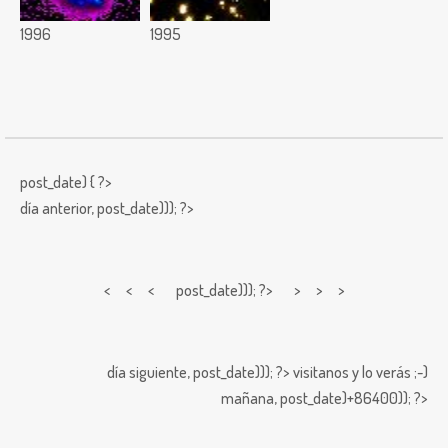
1996
1995
post_date) { ?>
día anterior,
post_date))); ?>
< < <
post_date))); ?> > > >
día siguiente,
post_date))); ?>
visitanos y lo verás ;-)
mañana,
post_date)+86400)); ?>