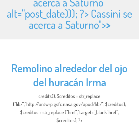
acerca a Saturno"
alt="
post_date))); ?> Cassini se
acerca a Saturno">
>
Remolino alrededor del ojo
del huracán Irma
credits)); $creditos = str_replace
("lib/","http://antwrp.gsfc.nasa.gov/apod/lib/", $creditos);
$creditos = str_replace ("href","target='_blank' href",
$creditos); ?>