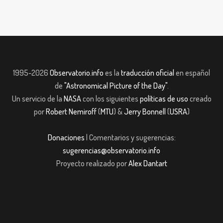
1995-2026
Observatorio.info
es la
traducción oficial
en español
de
"Astronomical Picture of the Day"
.
Un servicio de la
NASA
con los siguientes
políticas de uso
creado
por
Robert Nemiroff
(
MTU
) &
Jerry Bonnell
(
USRA
)
Donaciones
| Comentarios y sugerencias:
sugerencias@observatorio.info
Proyecto realizado por
Alex Dantart
t
Casibom