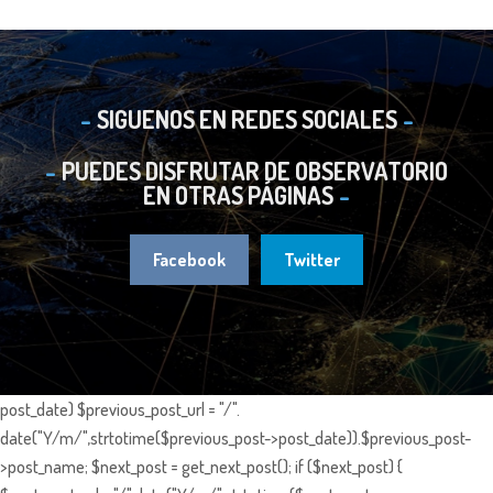
SIGUENOS EN REDES SOCIALES
PUEDES DISFRUTAR DE OBSERVATORIO
EN OTRAS PÁGINAS
Facebook
Twitter
post_date) $previous_post_url = "/".
date("Y/m/",strtotime($previous_post->post_date)).$previous_post-
>post_name; $next_post = get_next_post(); if ($next_post) {