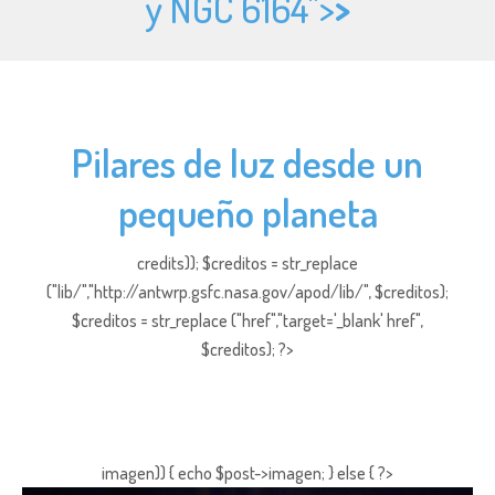
y NGC 6164">
>
Pilares de luz desde un
pequeño planeta
credits)); $creditos = str_replace
("lib/","http://antwrp.gsfc.nasa.gov/apod/lib/", $creditos);
$creditos = str_replace ("href","target='_blank' href",
$creditos); ?>
imagen)) { echo $post->imagen; } else { ?>