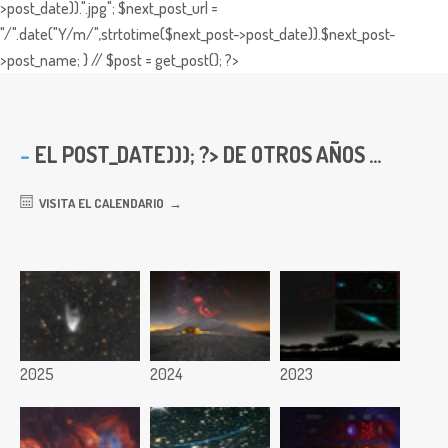
>post_date)).".jpg"; $next_post_url =
"/".date("Y/m/",strtotime($next_post->post_date)).$next_post-
>post_name; } // $post = get_post(); ?>
EL
POST_DATE))); ?> DE OTROS AÑOS ...
VISITA EL CALENDARIO
2025
2024
2023