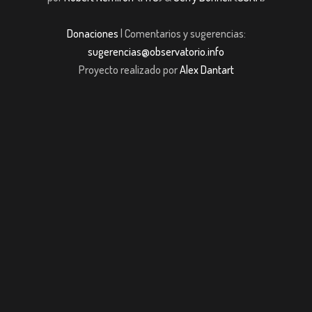
Donaciones
| Comentarios y sugerencias:
sugerencias@observatorio.info
Proyecto realizado por
Alex Dantart
jojobet giriş
casibom giriş
casibom
Grandpashabet
JOJOBET
casibom