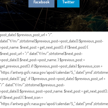
Facebook
Twitter
post_date) $previous_post_url = "/".
date("Y/m/",strtotime($previous_post->post_date)).$previous_post-
>post_name; $next_post = get_next_post(); if ($next_post) {
$next_post_url = "/".date("Y/m/",strtotime($next_post-
>post_date)).$next_post->post_name; } $previous_post =
get_previous_post(); if ($previous_post->post_date) $previous_icon =
"https://antwrp.gsfc.nasa.gov/apod/calendar/S_".date("ymd",strtotime
>post_date)).".jpg"; if ($previous_post->post_date) $previous_post_url =
"/". date("Y/m/",strtotime($previous_post-
>post_date)).$previous_post->post_name; $next_post = get_next_post();
if ($next_post) { $next_icon =
"https://antwrp.gsfc.nasa.gov/apod/calendar/S_".date("ymd",strtotime