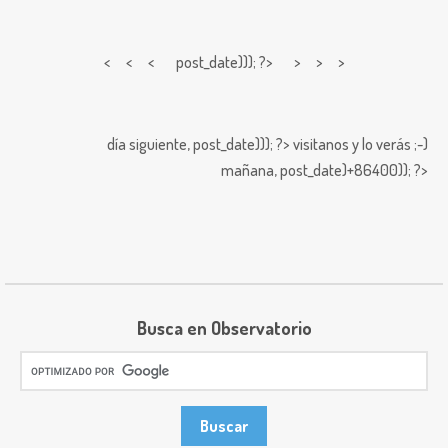
< < <
post_date))); ?> > > >
día siguiente,
post_date))); ?>
visitanos y lo verás ;-)
mañana,
post_date)+86400)); ?>
Busca en Observatorio