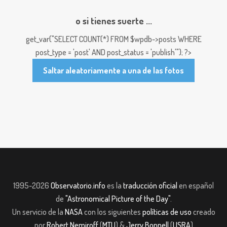
o si tienes suerte ...
get_var("SELECT COUNT(*) FROM $wpdb->posts WHERE
post_type = 'post' AND post_status = 'publish'"); ?>
Saltar aleatoriamente a una de las fotos
1995-2026
Observatorio.info
es la
traducción oficial
en español
de
"Astronomical Picture of the Day"
.
Un servicio de la
NASA
con los siguientes
políticas de uso
creado
por
Robert Nemiroff
(
MTU
) &
Jerry Bonnell
(
USRA
)